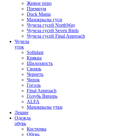
Живое перо
Премиум
Duck Mania
Махокрылы гуси
Чучела гусей NorthWay
Чучела гусей Seven Birds
Чучела гусей Final Approach
Чучела
уток
Softplast
Кряква
Шилохвость
Свиязь
Чернеть
Чирок
Гоголь
Final Approach
Голубь Вяхирь
ALFA
Махокрылы утки
Лешие
Одежда
обувь
Костюмы
Обувь