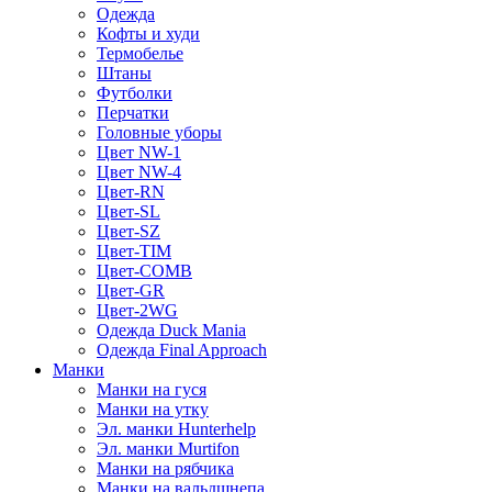
Одежда
Кофты и худи
Термобелье
Штаны
Футболки
Перчатки
Головные уборы
Цвет NW-1
Цвет NW-4
Цвет-RN
Цвет-SL
Цвет-SZ
Цвет-TIM
Цвет-COMB
Цвет-GR
Цвет-2WG
Одежда Duck Mania
Одежда Final Approach
Манки
Манки на гуся
Манки на утку
Эл. манки Hunterhelp
Эл. манки Murtifon
Манки на рябчика
Манки на вальдшнепа