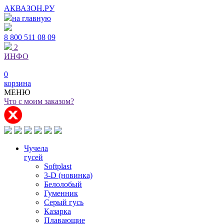
АКВАЗОН.РУ
на главную
8 800
511 08 09
2
ИНФО
0
корзина
МЕНЮ
Что с моим заказом?
Чучела
гусей
Softplast
3-D (новинка)
Белолобый
Гуменник
Серый гусь
Казарка
Плавающие