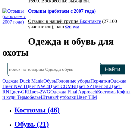
16:00. Воскресенье выходной.
Отзывы (работаем с 2007 года)
Отзывы в нашей группе
Вконтакте
(27.100
участников), наш
Форум
.
Одежда и обувь для
охоты
Одежда Duck Mania
Обувь
Головные уборы
Перчатки
Одежда
Цвет NW-1
Цвет NW-4
Цвет-COMB
Цвет-SZ
Цвет-SL
Цвет-
RN
Цвет-GR
Цвет-2WG
Одежда Final Approach
Костюмы
Кофты
и худи
Термобелье
Штаны
Футболки
Цвет-TIM
Костюмы
(46)
Обувь
(21)