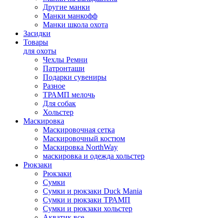
Другие манки
Манки манкофф
Манки школа охота
Засидки
Товары
для охоты
Чехлы Ремни
Патронташи
Подарки сувениры
Разное
ТРАМП мелочь
Для собак
Хольстер
Маскировка
Маскировочная сетка
Маскировочный костюм
Маскировка NorthWay
маскировка и одежда хольстер
Рюкзаки
Рюкзаки
Сумки
Сумки и рюкзаки Duck Mania
Сумки и рюкзаки ТРАМП
Сумки и рюкзаки хольстер
Акватик все