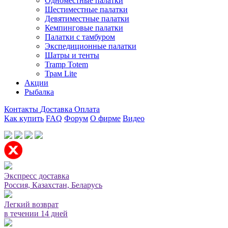
Одноместные палатки
Шестиместные палатки
Девятиместные палатки
Кемпинговые палатки
Палатки с тамбуром
Экспедиционные палатки
Шатры и тенты
Tramp Totem
Трам Lite
Акции
Рыбалка
Контакты
Доставка
Оплата
Как купить
FAQ
Форум
О фирме
Видео
Мы принимаем карты или оплата при получении
Экспресс доставка
Россия, Казахстан, Беларусь
Легкий возврат
в течении 14 дней