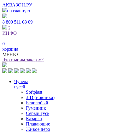
АКВАЗОН.РУ
на главную
8 800
511 08 09
2
ИНФО
0
корзина
МЕНЮ
Что с моим заказом?
Чучела
гусей
Softplast
3-D (новинка)
Белолобый
Гуменник
Серый гусь
Казарка
Плавающие
Живое перо