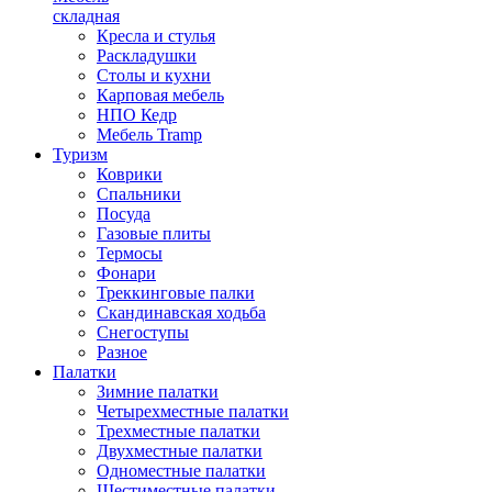
складная
Кресла и стулья
Раскладушки
Столы и кухни
Карповая мебель
НПО Кедр
Мебель Tramp
Туризм
Коврики
Спальники
Посуда
Газовые плиты
Термосы
Фонари
Треккинговые палки
Скандинавская ходьба
Снегоступы
Разное
Палатки
Зимние палатки
Четырехместные палатки
Трехместные палатки
Двухместные палатки
Одноместные палатки
Шестиместные палатки