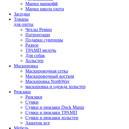
Манки манкофф
Манки школа охота
Засидки
Товары
для охоты
Чехлы Ремни
Патронташи
Подарки сувениры
Разное
ТРАМП мелочь
Для собак
Хольстер
Маскировка
Маскировочная сетка
Маскировочный костюм
Маскировка NorthWay
маскировка и одежда хольстер
Рюкзаки
Рюкзаки
Сумки
Сумки и рюкзаки Duck Mania
Сумки и рюкзаки ТРАМП
Сумки и рюкзаки хольстер
Акватик все
Мебель