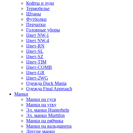
Кофты и худи
Термобелье
Штаны
Футболки
Перчатки
Головные уборы
Цвет NW-1
Цвет NW-4
Цвет-RN
Цвет-SL
Цвет-SZ
Цвет-TIM
Цвет-COMB
Цвет-GR
Цвет-2WG
Одежда Duck Mania
Одежда Final Approach
Манки
Манки на гуся
Манки на утку
Эл. манки Hunterhelp
Эл. манки Murtifon
Манки на рябчика
Манки на вальдшнепа
Другие манки