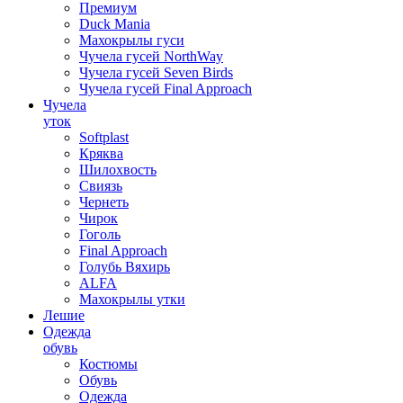
Премиум
Duck Mania
Махокрылы гуси
Чучела гусей NorthWay
Чучела гусей Seven Birds
Чучела гусей Final Approach
Чучела
уток
Softplast
Кряква
Шилохвость
Свиязь
Чернеть
Чирок
Гоголь
Final Approach
Голубь Вяхирь
ALFA
Махокрылы утки
Лешие
Одежда
обувь
Костюмы
Обувь
Одежда