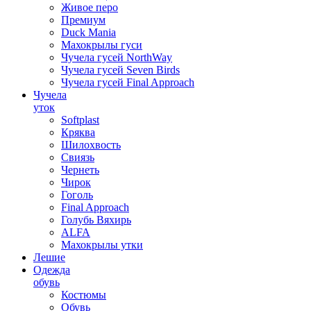
Живое перо
Премиум
Duck Mania
Махокрылы гуси
Чучела гусей NorthWay
Чучела гусей Seven Birds
Чучела гусей Final Approach
Чучела
уток
Softplast
Кряква
Шилохвость
Свиязь
Чернеть
Чирок
Гоголь
Final Approach
Голубь Вяхирь
ALFA
Махокрылы утки
Лешие
Одежда
обувь
Костюмы
Обувь