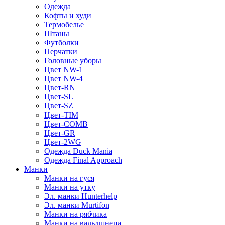
Одежда
Кофты и худи
Термобелье
Штаны
Футболки
Перчатки
Головные уборы
Цвет NW-1
Цвет NW-4
Цвет-RN
Цвет-SL
Цвет-SZ
Цвет-TIM
Цвет-COMB
Цвет-GR
Цвет-2WG
Одежда Duck Mania
Одежда Final Approach
Манки
Манки на гуся
Манки на утку
Эл. манки Hunterhelp
Эл. манки Murtifon
Манки на рябчика
Манки на вальдшнепа