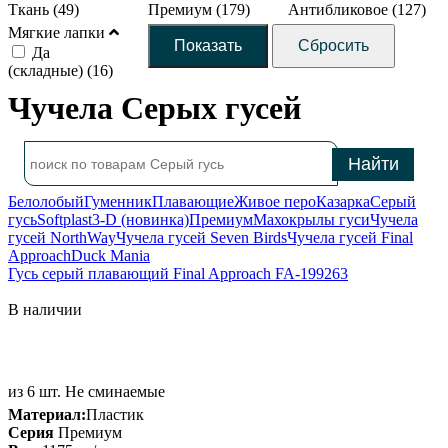
Ткань (
49
)
Премиум (
179
)
Антибликовое (
127
)
Мягкие лапки
Да
(складные) (
16
)
Чучела Серых гусей
Белолобый
Гуменник
Плавающие
Живое перо
Казарка
Серый
гусь
Softplast
3-D (новинка)
Премиум
Махокрылы гуси
Чучела
гусей NorthWay
Чучела гусей Seven Birds
Чучела гусей Final
Approach
Duck Mania
Гусь серый плавающий Final Approach FA-199263
В наличии
из 6 шт. Не сминаемые
Материал:
Пластик
Серия
Премиум