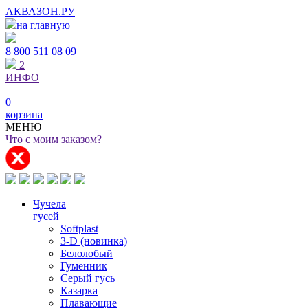
АКВАЗОН.РУ
на главную
8 800
511 08 09
2
ИНФО
0
корзина
МЕНЮ
Что с моим заказом?
Чучела
гусей
Softplast
3-D (новинка)
Белолобый
Гуменник
Серый гусь
Казарка
Плавающие