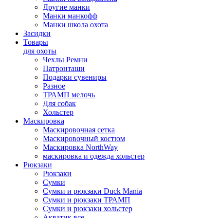
Другие манки
Манки манкофф
Манки школа охота
Засидки
Товары
для охоты
Чехлы Ремни
Патронташи
Подарки сувениры
Разное
ТРАМП мелочь
Для собак
Хольстер
Маскировка
Маскировочная сетка
Маскировочный костюм
Маскировка NorthWay
маскировка и одежда хольстер
Рюкзаки
Рюкзаки
Сумки
Сумки и рюкзаки Duck Mania
Сумки и рюкзаки ТРАМП
Сумки и рюкзаки хольстер
Акватик все