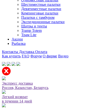
Одноместные палатки
Шестиместные палатки
Девятиместные палатки
Кемпинговые палатки
Палатки с тамбуром
Экспедиционные палатки
Шатры и тенты
Tramp Totem
Трам Lite
Акции
Рыбалка
Контакты
Доставка
Оплата
Как купить
FAQ
Форум
О фирме
Видео
Мы принимаем карты или оплата при получении
Экспресс доставка
Россия, Казахстан, Беларусь
Легкий возврат
в течении 14 дней