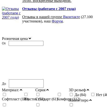
16:00. Воскресенье выходной.
Отзывы (работаем с 2007 года)
Отзывы в нашей группе
Вконтакте
(27.100
участников), наш
Форум
.
Розничная цена
От
До
Материал:
Серия
3D рельеф
Да (
84
)
Нет (
4
Софтпласт (
149
Пластик (
)
Стандарт (
52
)
61
)
Комфорт (
112
)
Живое перо