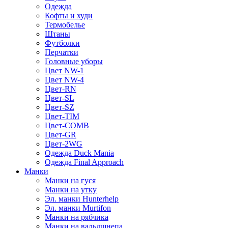
Одежда
Кофты и худи
Термобелье
Штаны
Футболки
Перчатки
Головные уборы
Цвет NW-1
Цвет NW-4
Цвет-RN
Цвет-SL
Цвет-SZ
Цвет-TIM
Цвет-COMB
Цвет-GR
Цвет-2WG
Одежда Duck Mania
Одежда Final Approach
Манки
Манки на гуся
Манки на утку
Эл. манки Hunterhelp
Эл. манки Murtifon
Манки на рябчика
Манки на вальдшнепа