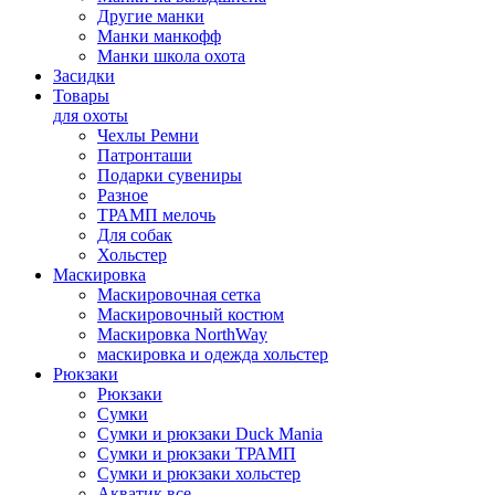
Другие манки
Манки манкофф
Манки школа охота
Засидки
Товары
для охоты
Чехлы Ремни
Патронташи
Подарки сувениры
Разное
ТРАМП мелочь
Для собак
Хольстер
Маскировка
Маскировочная сетка
Маскировочный костюм
Маскировка NorthWay
маскировка и одежда хольстер
Рюкзаки
Рюкзаки
Сумки
Сумки и рюкзаки Duck Mania
Сумки и рюкзаки ТРАМП
Сумки и рюкзаки хольстер
Акватик все