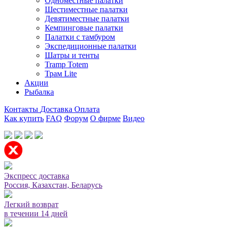
Одноместные палатки
Шестиместные палатки
Девятиместные палатки
Кемпинговые палатки
Палатки с тамбуром
Экспедиционные палатки
Шатры и тенты
Tramp Totem
Трам Lite
Акции
Рыбалка
Контакты
Доставка
Оплата
Как купить
FAQ
Форум
О фирме
Видео
Мы принимаем карты или оплата при получении
Экспресс доставка
Россия, Казахстан, Беларусь
Легкий возврат
в течении 14 дней