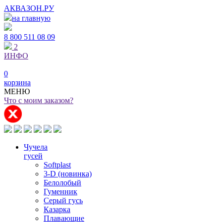
АКВАЗОН.РУ
на главную
8 800
511 08 09
2
ИНФО
0
корзина
МЕНЮ
Что с моим заказом?
Чучела
гусей
Softplast
3-D (новинка)
Белолобый
Гуменник
Серый гусь
Казарка
Плавающие