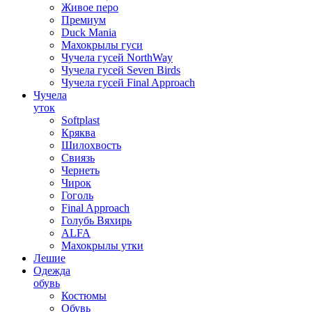
Живое перо
Премиум
Duck Mania
Махокрылы гуси
Чучела гусей NorthWay
Чучела гусей Seven Birds
Чучела гусей Final Approach
Чучела
уток
Softplast
Кряква
Шилохвость
Свиязь
Чернеть
Чирок
Гоголь
Final Approach
Голубь Вяхирь
ALFA
Махокрылы утки
Лешие
Одежда
обувь
Костюмы
Обувь