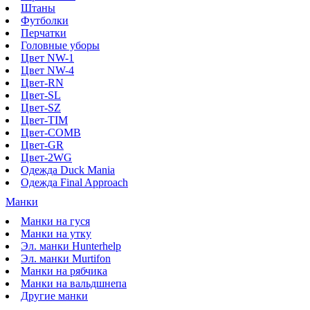
Штаны
Футболки
Перчатки
Головные уборы
Цвет NW-1
Цвет NW-4
Цвет-RN
Цвет-SL
Цвет-SZ
Цвет-TIM
Цвет-COMB
Цвет-GR
Цвет-2WG
Одежда Duck Mania
Одежда Final Approach
Манки
Манки на гуся
Манки на утку
Эл. манки Hunterhelp
Эл. манки Murtifon
Манки на рябчика
Манки на вальдшнепа
Другие манки