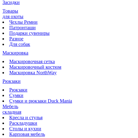
Засидки
Товары
для охоты
Чехлы Ремни
Патронташи
Подарки сувениры
Разное
Для собак
Маскировка
Маскировочная сетка
Маскировочный костюм
Маскировка NorthWay
Рюкзаки
Рюкзаки
Сумки
Сумки и рюкзаки Duck Mania
Мебель
складная
Кресла и стулья
Раскладушки
Столы и кухни
Карповая мебель