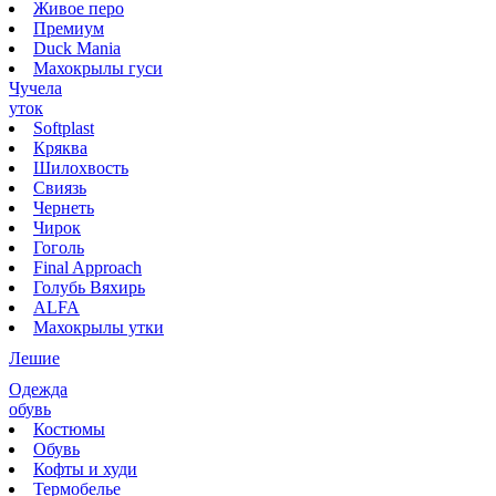
Живое перо
Премиум
Duck Mania
Махокрылы гуси
Чучела
уток
Softplast
Кряква
Шилохвость
Свиязь
Чернеть
Чирок
Гоголь
Final Approach
Голубь Вяхирь
ALFA
Махокрылы утки
Лешие
Одежда
обувь
Костюмы
Обувь
Кофты и худи
Термобелье