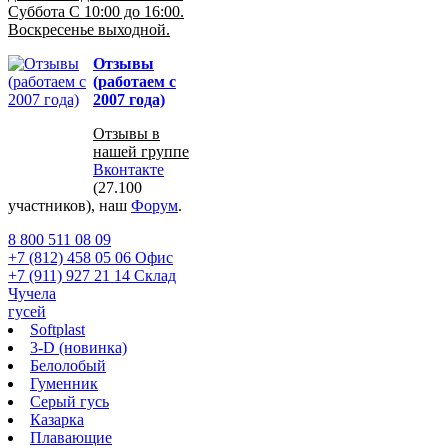
Суббота С 10:00 до 16:00.
Воскресенье выходной.
Отзывы
(работаем с
2007 года)
Отзывы в
нашей группе
Вконтакте
(27.100
участников), наш
Форум
.
8 800 511 08 09
+7 (812) 458 05 06 Офис
+7 (911) 927 21 14 Склад
Чучела
гусей
Softplast
3-D (новинка)
Белолобый
Гуменник
Серый гусь
Казарка
Плавающие