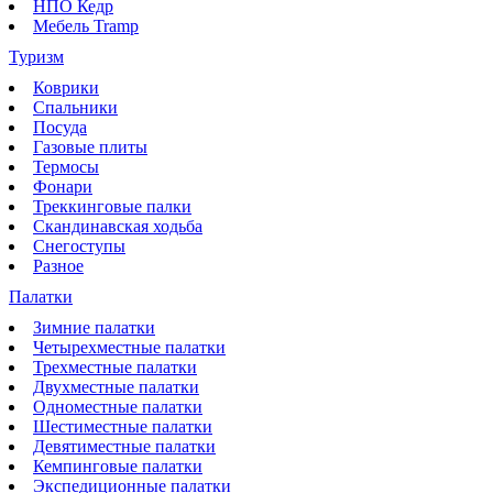
НПО Кедр
Мебель Tramp
Туризм
Коврики
Спальники
Посуда
Газовые плиты
Термосы
Фонари
Треккинговые палки
Скандинавская ходьба
Снегоступы
Разное
Палатки
Зимние палатки
Четырехместные палатки
Трехместные палатки
Двухместные палатки
Одноместные палатки
Шестиместные палатки
Девятиместные палатки
Кемпинговые палатки
Экспедиционные палатки