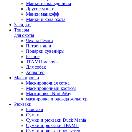
Манки на вальдшнепа
Другие манки
Манки манкофф
Манки школа охота
Засидки
Товары
для охоты
Чехлы Ремни
Патронташи
Подарки сувениры
Разное
ТРАМП мелочь
Для собак
Хольстер
Маскировка
Маскировочная сетка
Маскировочный костюм
Маскировка NorthWay
маскировка и одежда хольстер
Рюкзаки
Рюкзаки
Сумки
Сумки и рюкзаки Duck Mania
Сумки и рюкзаки ТРАМП
Сумки и рюкзаки хольстер