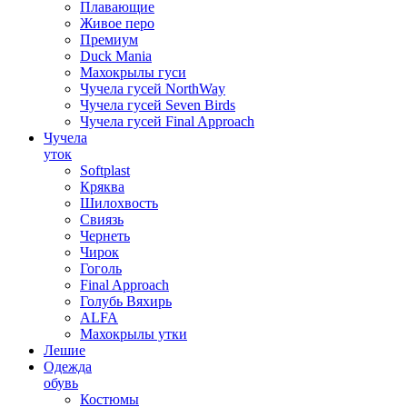
Плавающие
Живое перо
Премиум
Duck Mania
Махокрылы гуси
Чучела гусей NorthWay
Чучела гусей Seven Birds
Чучела гусей Final Approach
Чучела
уток
Softplast
Кряква
Шилохвость
Свиязь
Чернеть
Чирок
Гоголь
Final Approach
Голубь Вяхирь
ALFA
Махокрылы утки
Лешие
Одежда
обувь
Костюмы