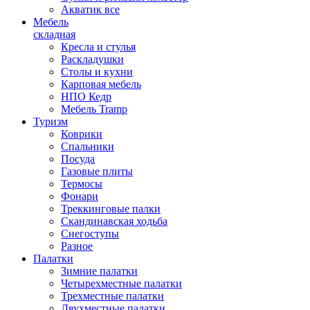
Акватик все
Мебель
складная
Кресла и стулья
Раскладушки
Столы и кухни
Карповая мебель
НПО Кедр
Мебель Tramp
Туризм
Коврики
Спальники
Посуда
Газовые плиты
Термосы
Фонари
Треккинговые палки
Скандинавская ходьба
Снегоступы
Разное
Палатки
Зимние палатки
Четырехместные палатки
Трехместные палатки
Двухместные палатки