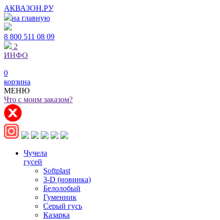
АКВАЗОН.РУ
на главную
8 800
511 08 09
2
ИНФО
0
корзина
МЕНЮ
Что с моим заказом?
Чучела
гусей
Softplast
3-D (новинка)
Белолобый
Гуменник
Серый гусь
Казарка