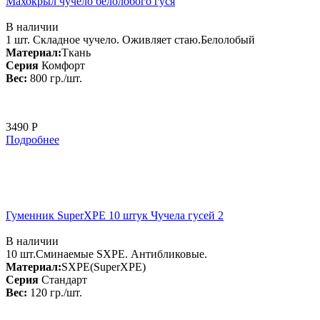
Махокрыл чучело белолобого гуся
В наличии
1 шт. Складное чучело. Оживляет стаю.Белолобый
Материал:
Ткань
Серия
Комфорт
Вес:
800 гр./шт.
3490 Р
Подробнее
Гуменник SuperXPE 10 штук Чучела гусей 2
В наличии
10 шт.Сминаемые SXPE. Антибликовые.
Материал:
SXPE(SuperXPE)
Серия
Стандарт
Вес:
120 гр./шт.