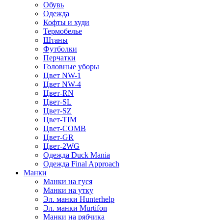
Обувь
Одежда
Кофты и худи
Термобелье
Штаны
Футболки
Перчатки
Головные уборы
Цвет NW-1
Цвет NW-4
Цвет-RN
Цвет-SL
Цвет-SZ
Цвет-TIM
Цвет-COMB
Цвет-GR
Цвет-2WG
Одежда Duck Mania
Одежда Final Approach
Манки
Манки на гуся
Манки на утку
Эл. манки Hunterhelp
Эл. манки Murtifon
Манки на рябчика