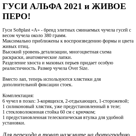
ГУСИ АЛЬФА 2021 и ЖИВОЕ
ПЕРО!
Гуси Softplast «A» - бренд элитных сминаемых чучела гусей с
весом чучела около 380 грамм.
Максимально приближены к воспроизведению формы и цвета
живых птиц.
Высокий уровень детализации, многоцветная схема
раскраски, анатомические лапки.
Разделение хвоста и маховых перьев придает особую
реалистичность. Размер чучела Over Size.
Вместо лап, теперь используются хлястики для
дополнительной фиксации стоек.
Комплектация:
6 чучел в позах: 3-корящихся, 2-отдыхающих, 1-сторожевой;
1 силиконовый хлястик, уже предустановленный в теле;
1 стекловолоконная стойка 60 см с крючком;
1 предустановленная телескопическая втулка для удобной
установки.
Для перехода в товар нажмите на фотографию