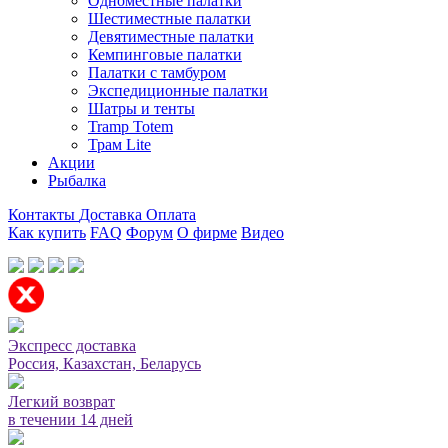
Одноместные палатки
Шестиместные палатки
Девятиместные палатки
Кемпинговые палатки
Палатки с тамбуром
Экспедиционные палатки
Шатры и тенты
Tramp Totem
Трам Lite
Акции
Рыбалка
Контакты
Доставка
Оплата
Как купить
FAQ
Форум
О фирме
Видео
Мы принимаем карты или оплата при получении
Экспресс доставка
Россия, Казахстан, Беларусь
Легкий возврат
в течении 14 дней