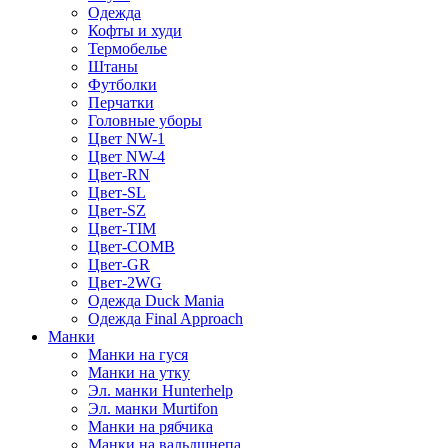
Одежда
Кофты и худи
Термобелье
Штаны
Футболки
Перчатки
Головные уборы
Цвет NW-1
Цвет NW-4
Цвет-RN
Цвет-SL
Цвет-SZ
Цвет-TIM
Цвет-COMB
Цвет-GR
Цвет-2WG
Одежда Duck Mania
Одежда Final Approach
Манки
Манки на гуся
Манки на утку
Эл. манки Hunterhelp
Эл. манки Murtifon
Манки на рябчика
Манки на вальдшнепа