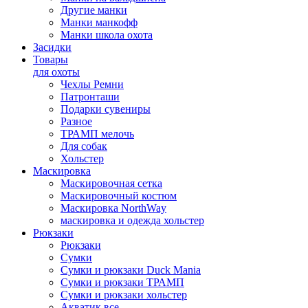
Другие манки
Манки манкофф
Манки школа охота
Засидки
Товары
для охоты
Чехлы Ремни
Патронташи
Подарки сувениры
Разное
ТРАМП мелочь
Для собак
Хольстер
Маскировка
Маскировочная сетка
Маскировочный костюм
Маскировка NorthWay
маскировка и одежда хольстер
Рюкзаки
Рюкзаки
Сумки
Сумки и рюкзаки Duck Mania
Сумки и рюкзаки ТРАМП
Сумки и рюкзаки хольстер
Акватик все