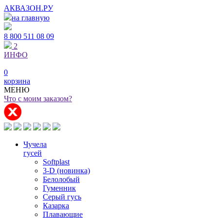
АКВАЗОН.РУ
на главную
8 800
511 08 09
2
ИНФО
0
корзина
МЕНЮ
Что с моим заказом?
Чучела
гусей
Softplast
3-D (новинка)
Белолобый
Гуменник
Серый гусь
Казарка
Плавающие