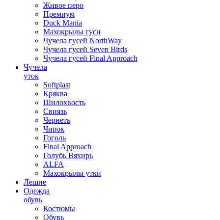
Живое перо
Премиум
Duck Mania
Махокрылы гуси
Чучела гусей NorthWay
Чучела гусей Seven Birds
Чучела гусей Final Approach
Чучела
уток
Softplast
Кряква
Шилохвость
Свиязь
Чернеть
Чирок
Гоголь
Final Approach
Голубь Вяхирь
ALFA
Махокрылы утки
Лешие
Одежда
обувь
Костюмы
Обувь