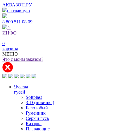
АКВАЗОН.РУ
на главную
8 800
511 08 09
2
ИНФО
0
корзина
МЕНЮ
Что с моим заказом?
Чучела
гусей
Softplast
3-D (новинка)
Белолобый
Гуменник
Серый гусь
Казарка
Плавающие