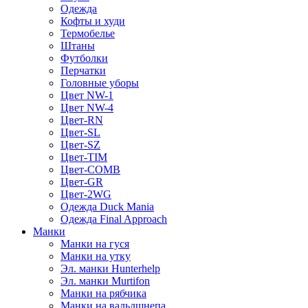
Одежда
Кофты и худи
Термобелье
Штаны
Футболки
Перчатки
Головные уборы
Цвет NW-1
Цвет NW-4
Цвет-RN
Цвет-SL
Цвет-SZ
Цвет-TIM
Цвет-COMB
Цвет-GR
Цвет-2WG
Одежда Duck Mania
Одежда Final Approach
Манки
Манки на гуся
Манки на утку
Эл. манки Hunterhelp
Эл. манки Murtifon
Манки на рябчика
Манки на вальдшнепа