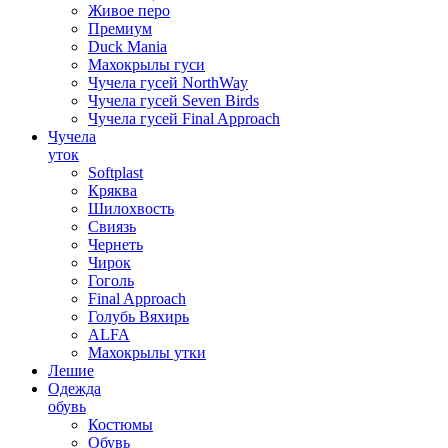
Живое перо
Премиум
Duck Mania
Махокрылы гуси
Чучела гусей NorthWay
Чучела гусей Seven Birds
Чучела гусей Final Approach
Чучела
уток
Softplast
Кряква
Шилохвость
Свиязь
Чернеть
Чирок
Гоголь
Final Approach
Голубь Вяхирь
ALFA
Махокрылы утки
Лешие
Одежда
обувь
Костюмы
Обувь