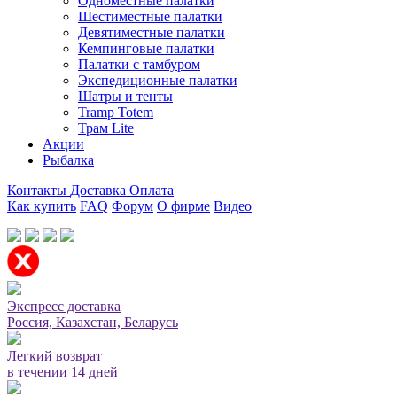
Одноместные палатки
Шестиместные палатки
Девятиместные палатки
Кемпинговые палатки
Палатки с тамбуром
Экспедиционные палатки
Шатры и тенты
Tramp Totem
Трам Lite
Акции
Рыбалка
Контакты
Доставка
Оплата
Как купить
FAQ
Форум
О фирме
Видео
Мы принимаем карты или оплата при получении
Экспресс доставка
Россия, Казахстан, Беларусь
Легкий возврат
в течении 14 дней