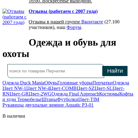
16:00. Воскресенье выходной.
Отзывы (работаем с 2007 года)
Отзывы в нашей группе
Вконтакте
(27.100
участников), наш
Форум
.
Одежда и обувь для
охоты
Одежда Duck Mania
Обувь
Головные уборы
Перчатки
Одежда
Цвет NW-1
Цвет NW-4
Цвет-COMB
Цвет-SZ
Цвет-SL
Цвет-
RN
Цвет-GR
Цвет-2WG
Одежда Final Approach
Костюмы
Кофты
и худи
Термобелье
Штаны
Футболки
Цвет-TIM
Рукавицы двухпалые зимние Aquatic РЗ-01
В наличии