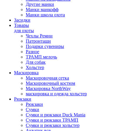
Другие манки
Манки манкофф
Манки школа охота
Засидки
Товары
для охоты
Чехлы Ремни
Патронташи
Подарки сувениры
Разное
ТРАМП мелочь
Для собак
Хольстер
Маскировка
Маскировочная сетка
Маскировочный костюм
Маскировка NorthWay
маскировка и одежда хольстер
Рюкзаки
Рюкзаки
Сумки
Сумки и рюкзаки Duck Mania
Сумки и рюкзаки ТРАМП
Сумки и рюкзаки хольстер
Акватик все