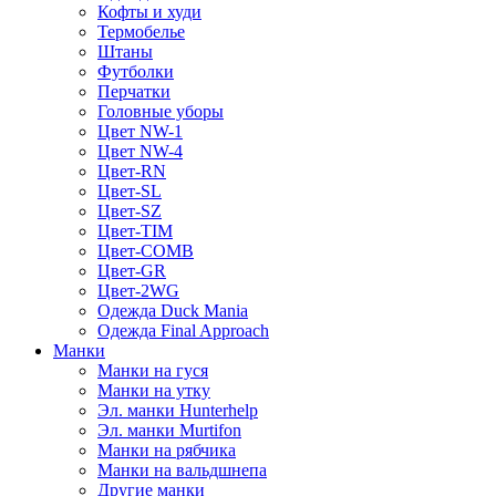
Кофты и худи
Термобелье
Штаны
Футболки
Перчатки
Головные уборы
Цвет NW-1
Цвет NW-4
Цвет-RN
Цвет-SL
Цвет-SZ
Цвет-TIM
Цвет-COMB
Цвет-GR
Цвет-2WG
Одежда Duck Mania
Одежда Final Approach
Манки
Манки на гуся
Манки на утку
Эл. манки Hunterhelp
Эл. манки Murtifon
Манки на рябчика
Манки на вальдшнепа
Другие манки