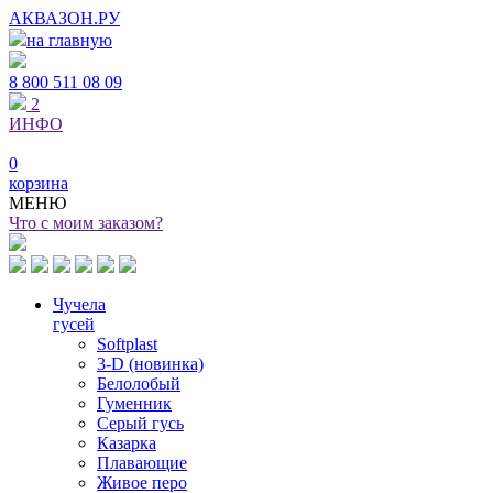
АКВАЗОН.РУ
на главную
8 800
511 08 09
2
ИНФО
0
корзина
МЕНЮ
Что с моим заказом?
Чучела
гусей
Softplast
3-D (новинка)
Белолобый
Гуменник
Серый гусь
Казарка
Плавающие
Живое перо