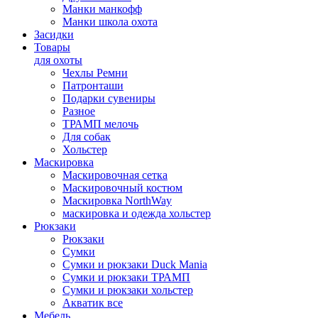
Манки манкофф
Манки школа охота
Засидки
Товары
для охоты
Чехлы Ремни
Патронташи
Подарки сувениры
Разное
ТРАМП мелочь
Для собак
Хольстер
Маскировка
Маскировочная сетка
Маскировочный костюм
Маскировка NorthWay
маскировка и одежда хольстер
Рюкзаки
Рюкзаки
Сумки
Сумки и рюкзаки Duck Mania
Сумки и рюкзаки ТРАМП
Сумки и рюкзаки хольстер
Акватик все
Мебель