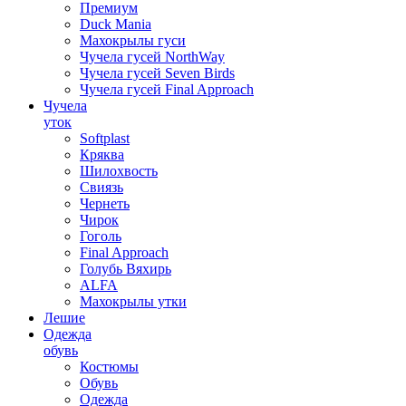
Премиум
Duck Mania
Махокрылы гуси
Чучела гусей NorthWay
Чучела гусей Seven Birds
Чучела гусей Final Approach
Чучела
уток
Softplast
Кряква
Шилохвость
Свиязь
Чернеть
Чирок
Гоголь
Final Approach
Голубь Вяхирь
ALFA
Махокрылы утки
Лешие
Одежда
обувь
Костюмы
Обувь
Одежда