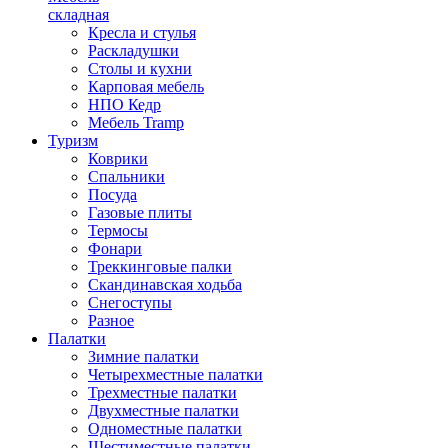
складная
Кресла и стулья
Раскладушки
Столы и кухни
Карповая мебель
НПО Кедр
Мебель Tramp
Туризм
Коврики
Спальники
Посуда
Газовые плиты
Термосы
Фонари
Треккинговые палки
Скандинавская ходьба
Снегоступы
Разное
Палатки
Зимние палатки
Четырехместные палатки
Трехместные палатки
Двухместные палатки
Одноместные палатки
Шестиместные палатки