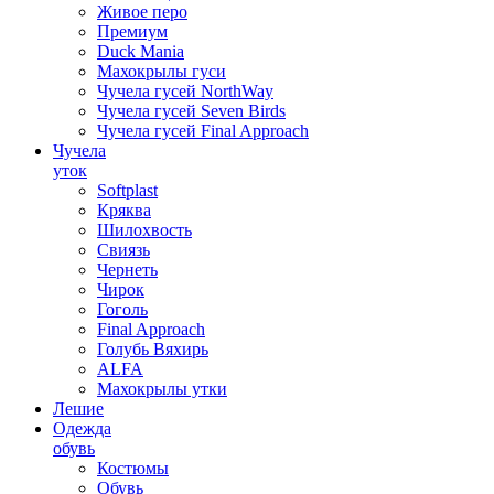
Живое перо
Премиум
Duck Mania
Махокрылы гуси
Чучела гусей NorthWay
Чучела гусей Seven Birds
Чучела гусей Final Approach
Чучела
уток
Softplast
Кряква
Шилохвость
Свиязь
Чернеть
Чирок
Гоголь
Final Approach
Голубь Вяхирь
ALFA
Махокрылы утки
Лешие
Одежда
обувь
Костюмы
Обувь