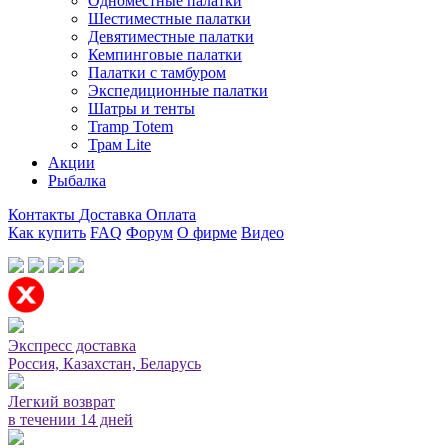
Одноместные палатки
Шестиместные палатки
Девятиместные палатки
Кемпинговые палатки
Палатки с тамбуром
Экспедиционные палатки
Шатры и тенты
Tramp Totem
Трам Lite
Акции
Рыбалка
Контакты
Доставка
Оплата
Как купить
FAQ
Форум
О фирме
Видео
Мы принимаем карты или оплата при получении
Экспресс доставка
Россия, Казахстан, Беларусь
Легкий возврат
в течении 14 дней