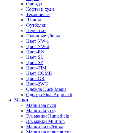
Одежда
Кофты и худи
Термобелье
Штаны
Футболки
Перчатки
Головные уборы
Цвет NW-1
Цвет NW-4
Цвет-RN
Цвет-SL
Цвет-SZ
Цвет-TIM
Цвет-COMB
Цвет-GR
Цвет-2WG
Одежда Duck Mania
Одежда Final Approach
Манки
Манки на гуся
Манки на утку
Эл. манки Hunterhelp
Эл. манки Murtifon
Манки на рябчика
Манки на вальдшнепа