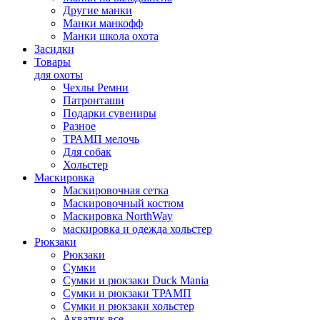
Другие манки
Манки манкофф
Манки школа охота
Засидки
Товары
для охоты
Чехлы Ремни
Патронташи
Подарки сувениры
Разное
ТРАМП мелочь
Для собак
Хольстер
Маскировка
Маскировочная сетка
Маскировочный костюм
Маскировка NorthWay
маскировка и одежда хольстер
Рюкзаки
Рюкзаки
Сумки
Сумки и рюкзаки Duck Mania
Сумки и рюкзаки ТРАМП
Сумки и рюкзаки хольстер
Акватик все