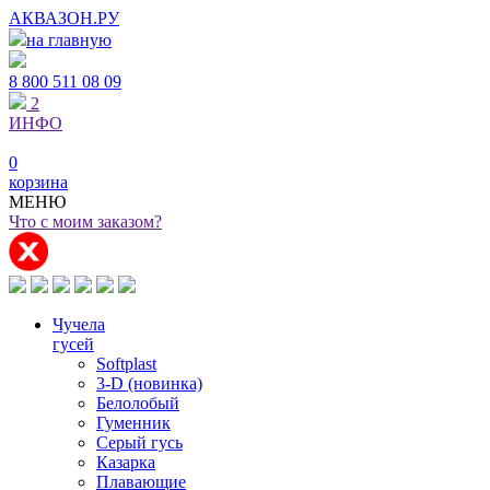
АКВАЗОН.РУ
на главную
8 800
511 08 09
2
ИНФО
0
корзина
МЕНЮ
Что с моим заказом?
Чучела
гусей
Softplast
3-D (новинка)
Белолобый
Гуменник
Серый гусь
Казарка
Плавающие