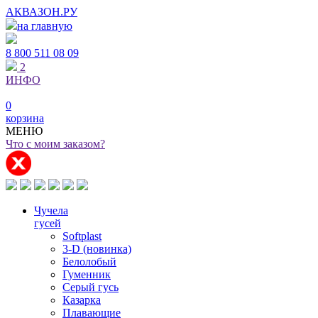
АКВАЗОН.РУ
на главную
8 800
511 08 09
2
ИНФО
0
корзина
МЕНЮ
Что с моим заказом?
Чучела
гусей
Softplast
3-D (новинка)
Белолобый
Гуменник
Серый гусь
Казарка
Плавающие