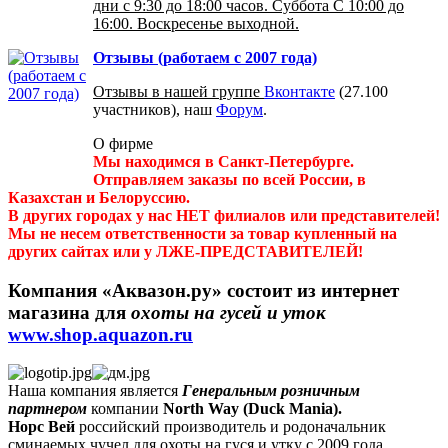
дни с 9:30 до 18:00 часов. Суббота С 10:00 до
16:00. Воскресенье выходной.
Отзывы (работаем с 2007 года)
Отзывы в нашей группе
Вконтакте
(27.100
участников), наш
Форум
.
О фирме
Мы находимся в Санкт-Петербурге.
Отправляем заказы по всей России, в
Казахстан и Белоруссию.
В других городах у нас НЕТ филиалов или представителей!
Мы не несем ответственности за товар купленный на
других сайтах или у ЛЖЕ-ПРЕДСТАВИТЕЛЕЙ!
Компания «Аквазон.ру»
состоит из интернет
магазина для
охоты на гусей и уток
www.shop.aquazon.ru
Наша компания является
Генеральным розничным
партнером
компании
North Way (Duck Mania).
Норс Вей
российский производитель и родоначальник
сминаемых чучел для охоты на гуся и утку с 2009 года.....