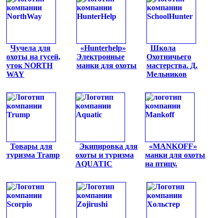
Чучела для
«Hunterhelp»
Школа
охоты на гусей,
Электронные
Охотничьего
уток NORTH
манки для охоты
мастерства. Д.
WAY
Мельников
Товары для
Экипировка для
«MANKOFF»
туризма Tramp
охоты и туризма
манки для охоты
AQUATIC
на птицу.