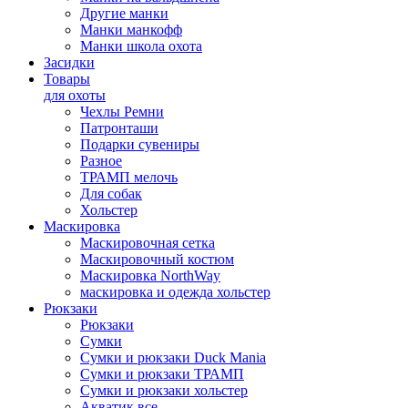
Другие манки
Манки манкофф
Манки школа охота
Засидки
Товары
для охоты
Чехлы Ремни
Патронташи
Подарки сувениры
Разное
ТРАМП мелочь
Для собак
Хольстер
Маскировка
Маскировочная сетка
Маскировочный костюм
Маскировка NorthWay
маскировка и одежда хольстер
Рюкзаки
Рюкзаки
Сумки
Сумки и рюкзаки Duck Mania
Сумки и рюкзаки ТРАМП
Сумки и рюкзаки хольстер
Акватик все