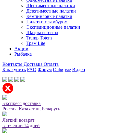
Одноместные палатки
Шестиместные палатки
Девятиместные палатки
Кемпинговые палатки
Палатки с тамбуром
Экспедиционные палатки
Шатры и тенты
Tramp Totem
Трам Lite
Акции
Рыбалка
Контакты
Доставка
Оплата
Как купить
FAQ
Форум
О фирме
Видео
Мы принимаем карты или оплата при получении
Экспресс доставка
Россия, Казахстан, Беларусь
Легкий возврат
в течении 14 дней