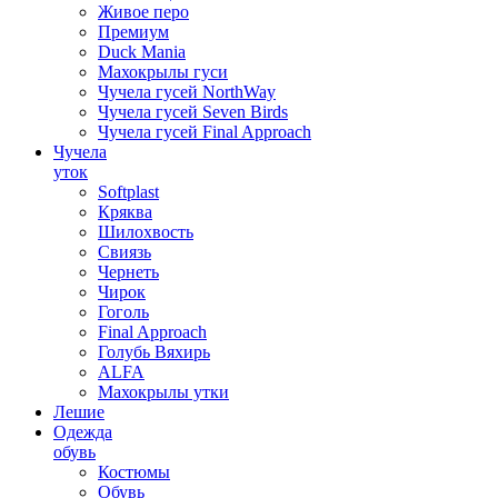
Живое перо
Премиум
Duck Mania
Махокрылы гуси
Чучела гусей NorthWay
Чучела гусей Seven Birds
Чучела гусей Final Approach
Чучела
уток
Softplast
Кряква
Шилохвость
Свиязь
Чернеть
Чирок
Гоголь
Final Approach
Голубь Вяхирь
ALFA
Махокрылы утки
Лешие
Одежда
обувь
Костюмы
Обувь