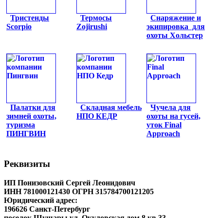
Тристенды
Термосы
Снаряжение и
Scorpio
Zojirushi
экипировка для
охоты Хольстер
Палатки для
Складная мебель
Чучела для
зимней охоты,
НПО КЕДР
охоты на гусей,
туризма
уток Final
ПИНГВИН
Approach
Реквизиты
ИП Понизовский Сергей Леонидович
ИНН 781000121430 ОГРН 315784700121205
Юридический адрес:
196626 Санкт-Петербург
поселок Шушары ул. Окуловская дом 8 кв.33