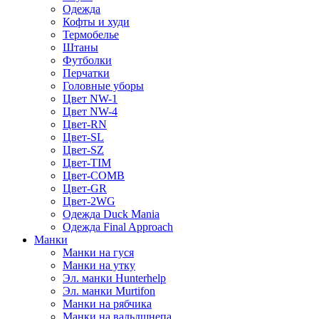
Одежда
Кофты и худи
Термобелье
Штаны
Футболки
Перчатки
Головные уборы
Цвет NW-1
Цвет NW-4
Цвет-RN
Цвет-SL
Цвет-SZ
Цвет-TIM
Цвет-COMB
Цвет-GR
Цвет-2WG
Одежда Duck Mania
Одежда Final Approach
Манки
Манки на гуся
Манки на утку
Эл. манки Hunterhelp
Эл. манки Murtifon
Манки на рябчика
Манки на вальдшнепа