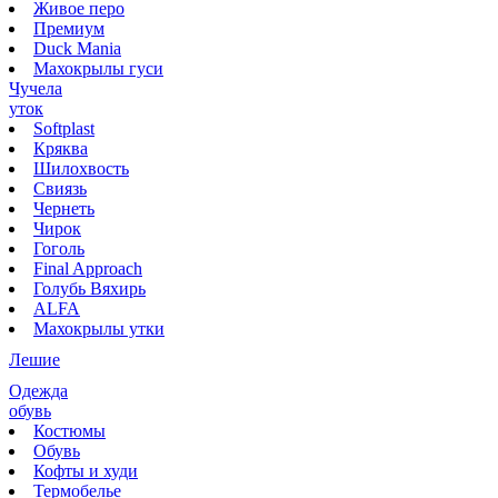
Живое перо
Премиум
Duck Mania
Махокрылы гуси
Чучела
уток
Softplast
Кряква
Шилохвость
Свиязь
Чернеть
Чирок
Гоголь
Final Approach
Голубь Вяхирь
ALFA
Махокрылы утки
Лешие
Одежда
обувь
Костюмы
Обувь
Кофты и худи
Термобелье