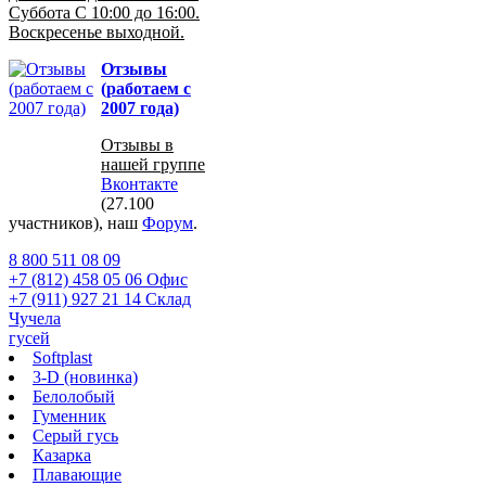
Суббота С 10:00 до 16:00.
Воскресенье выходной.
Отзывы
(работаем с
2007 года)
Отзывы в
нашей группе
Вконтакте
(27.100
участников), наш
Форум
.
8 800 511 08 09
+7 (812) 458 05 06 Офис
+7 (911) 927 21 14 Склад
Чучела
гусей
Softplast
3-D (новинка)
Белолобый
Гуменник
Серый гусь
Казарка
Плавающие