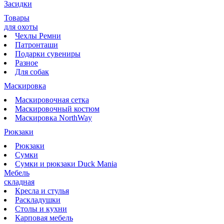
Засидки
Товары
для охоты
Чехлы Ремни
Патронташи
Подарки сувениры
Разное
Для собак
Маскировка
Маскировочная сетка
Маскировочный костюм
Маскировка NorthWay
Рюкзаки
Рюкзаки
Сумки
Сумки и рюкзаки Duck Mania
Мебель
складная
Кресла и стулья
Раскладушки
Столы и кухни
Карповая мебель