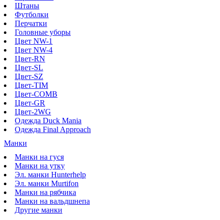
Штаны
Футболки
Перчатки
Головные уборы
Цвет NW-1
Цвет NW-4
Цвет-RN
Цвет-SL
Цвет-SZ
Цвет-TIM
Цвет-COMB
Цвет-GR
Цвет-2WG
Одежда Duck Mania
Одежда Final Approach
Манки
Манки на гуся
Манки на утку
Эл. манки Hunterhelp
Эл. манки Murtifon
Манки на рябчика
Манки на вальдшнепа
Другие манки