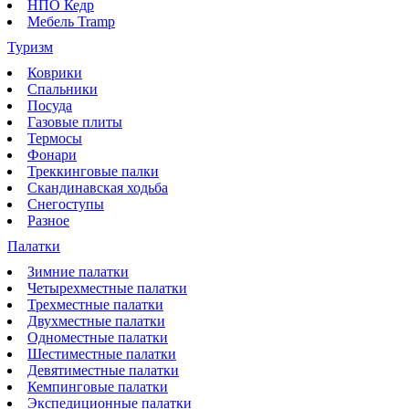
НПО Кедр
Мебель Tramp
Туризм
Коврики
Спальники
Посуда
Газовые плиты
Термосы
Фонари
Треккинговые палки
Скандинавская ходьба
Снегоступы
Разное
Палатки
Зимние палатки
Четырехместные палатки
Трехместные палатки
Двухместные палатки
Одноместные палатки
Шестиместные палатки
Девятиместные палатки
Кемпинговые палатки
Экспедиционные палатки