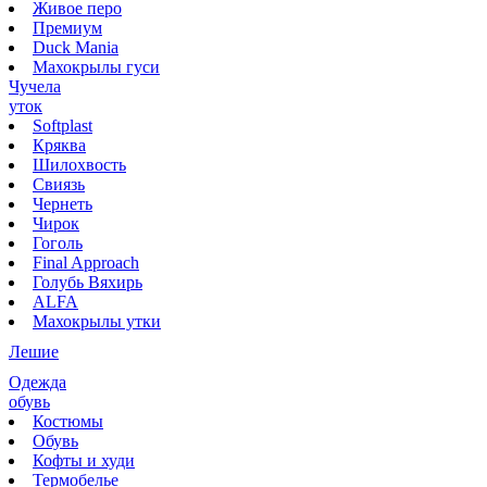
Живое перо
Премиум
Duck Mania
Махокрылы гуси
Чучела
уток
Softplast
Кряква
Шилохвость
Свиязь
Чернеть
Чирок
Гоголь
Final Approach
Голубь Вяхирь
ALFA
Махокрылы утки
Лешие
Одежда
обувь
Костюмы
Обувь
Кофты и худи
Термобелье