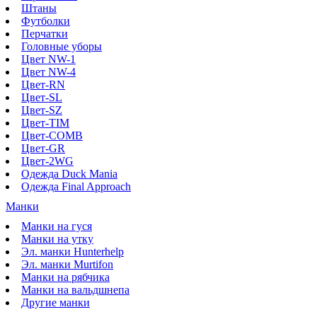
Штаны
Футболки
Перчатки
Головные уборы
Цвет NW-1
Цвет NW-4
Цвет-RN
Цвет-SL
Цвет-SZ
Цвет-TIM
Цвет-COMB
Цвет-GR
Цвет-2WG
Одежда Duck Mania
Одежда Final Approach
Манки
Манки на гуся
Манки на утку
Эл. манки Hunterhelp
Эл. манки Murtifon
Манки на рябчика
Манки на вальдшнепа
Другие манки