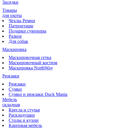
Засидки
Товары
для охоты
Чехлы Ремни
Патронташи
Подарки сувениры
Разное
Для собак
Маскировка
Маскировочная сетка
Маскировочный костюм
Маскировка NorthWay
Рюкзаки
Рюкзаки
Сумки
Сумки и рюкзаки Duck Mania
Мебель
складная
Кресла и стулья
Раскладушки
Столы и кухни
Карповая мебель