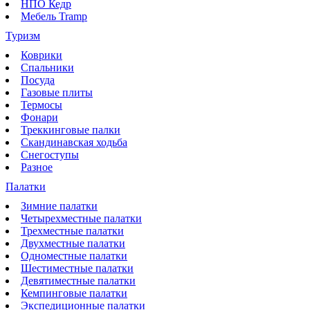
НПО Кедр
Мебель Tramp
Туризм
Коврики
Спальники
Посуда
Газовые плиты
Термосы
Фонари
Треккинговые палки
Скандинавская ходьба
Снегоступы
Разное
Палатки
Зимние палатки
Четырехместные палатки
Трехместные палатки
Двухместные палатки
Одноместные палатки
Шестиместные палатки
Девятиместные палатки
Кемпинговые палатки
Экспедиционные палатки