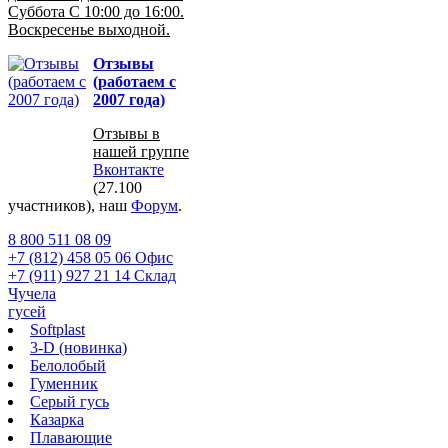
Суббота С 10:00 до 16:00.
Воскресенье выходной.
Отзывы
(работаем с
2007 года)
Отзывы в
нашей группе
Вконтакте
(27.100
участников), наш
Форум
.
8 800 511 08 09
+7 (812) 458 05 06 Офис
+7 (911) 927 21 14 Склад
Чучела
гусей
Softplast
3-D (новинка)
Белолобый
Гуменник
Серый гусь
Казарка
Плавающие