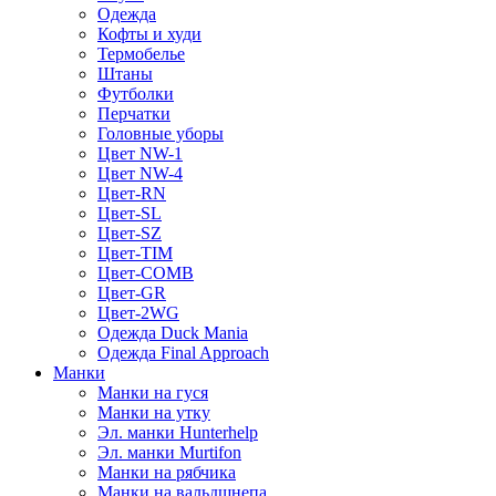
Одежда
Кофты и худи
Термобелье
Штаны
Футболки
Перчатки
Головные уборы
Цвет NW-1
Цвет NW-4
Цвет-RN
Цвет-SL
Цвет-SZ
Цвет-TIM
Цвет-COMB
Цвет-GR
Цвет-2WG
Одежда Duck Mania
Одежда Final Approach
Манки
Манки на гуся
Манки на утку
Эл. манки Hunterhelp
Эл. манки Murtifon
Манки на рябчика
Манки на вальдшнепа