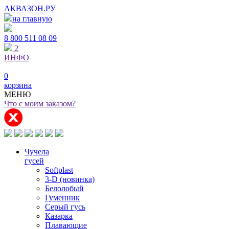
АКВАЗОН.РУ
на главную
8 800
511 08 09
2
ИНФО
0
корзина
МЕНЮ
Что с моим заказом?
Чучела
гусей
Softplast
3-D (новинка)
Белолобый
Гуменник
Серый гусь
Казарка
Плавающие