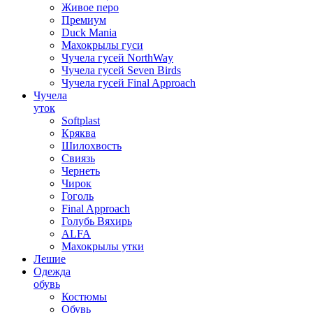
Живое перо
Премиум
Duck Mania
Махокрылы гуси
Чучела гусей NorthWay
Чучела гусей Seven Birds
Чучела гусей Final Approach
Чучела
уток
Softplast
Кряква
Шилохвость
Свиязь
Чернеть
Чирок
Гоголь
Final Approach
Голубь Вяхирь
ALFA
Махокрылы утки
Лешие
Одежда
обувь
Костюмы
Обувь