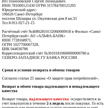
ИП Понизовский Сергей Леонидович
ИНН 781000121430 ОГРН 315784700121205
Юридический адрес:
196626 Санкт-Петербург
поселок Шушары ул. Окуловская дом 8 кв.33
Тел 8-911-927-21-15
Расчётный счёт №40802810132060000918 в Филиал «Санкт
Петербургский» АО «АЛЬФА-БАНК»
ИНН 7728168971,
ОГРН 1027700067328,
БИК 044030786
Корреспондентский счёт №30101810600000000786 в
СЕВЕРО-ЗАПАДНОЕ ГУ БАНКА РОССИИ
Сроки и условия возврата и обмена товаров
Согласно статьи 25 закона «О защите прав потребителей».
Возврат и обмен товара надлежащего и ненадлежащего
качества
Возврат товара,
надлежащего качества
:
осуществляется за
счет покупателя в течение
2-х недель
после покупки. То есть
почтовые или транспортные услуги оплачиваются за счет