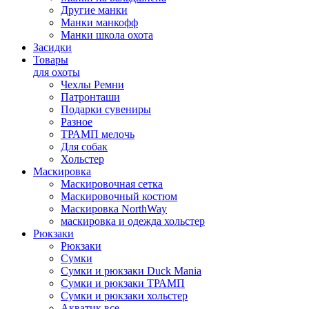
Другие манки
Манки манкофф
Манки школа охота
Засидки
Товары
для охоты
Чехлы Ремни
Патронташи
Подарки сувениры
Разное
ТРАМП мелочь
Для собак
Хольстер
Маскировка
Маскировочная сетка
Маскировочный костюм
Маскировка NorthWay
маскировка и одежда хольстер
Рюкзаки
Рюкзаки
Сумки
Сумки и рюкзаки Duck Mania
Сумки и рюкзаки ТРАМП
Сумки и рюкзаки хольстер
Акватик все