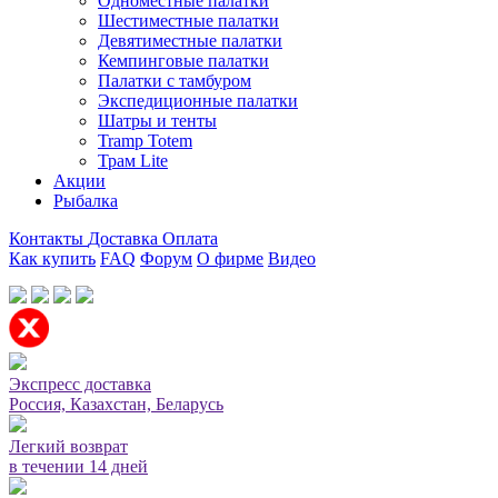
Одноместные палатки
Шестиместные палатки
Девятиместные палатки
Кемпинговые палатки
Палатки с тамбуром
Экспедиционные палатки
Шатры и тенты
Tramp Totem
Трам Lite
Акции
Рыбалка
Контакты
Доставка
Оплата
Как купить
FAQ
Форум
О фирме
Видео
Мы принимаем карты или оплата при получении
Экспресс доставка
Россия, Казахстан, Беларусь
Легкий возврат
в течении 14 дней