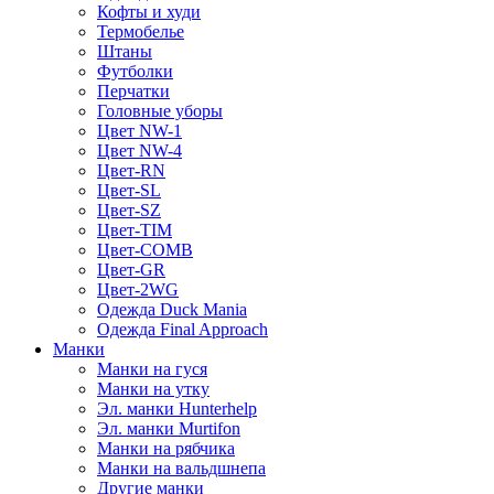
Кофты и худи
Термобелье
Штаны
Футболки
Перчатки
Головные уборы
Цвет NW-1
Цвет NW-4
Цвет-RN
Цвет-SL
Цвет-SZ
Цвет-TIM
Цвет-COMB
Цвет-GR
Цвет-2WG
Одежда Duck Mania
Одежда Final Approach
Манки
Манки на гуся
Манки на утку
Эл. манки Hunterhelp
Эл. манки Murtifon
Манки на рябчика
Манки на вальдшнепа
Другие манки