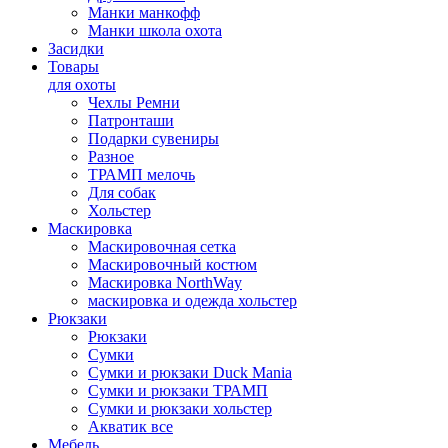
Манки манкофф
Манки школа охота
Засидки
Товары
для охоты
Чехлы Ремни
Патронташи
Подарки сувениры
Разное
ТРАМП мелочь
Для собак
Хольстер
Маскировка
Маскировочная сетка
Маскировочный костюм
Маскировка NorthWay
маскировка и одежда хольстер
Рюкзаки
Рюкзаки
Сумки
Сумки и рюкзаки Duck Mania
Сумки и рюкзаки ТРАМП
Сумки и рюкзаки хольстер
Акватик все
Мебель