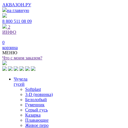
АКВАЗОН.РУ
на главную
8 800
511 08 09
2
ИНФО
0
корзина
МЕНЮ
Что с моим заказом?
Чучела
гусей
Softplast
3-D (новинка)
Белолобый
Гуменник
Серый гусь
Казарка
Плавающие
Живое перо