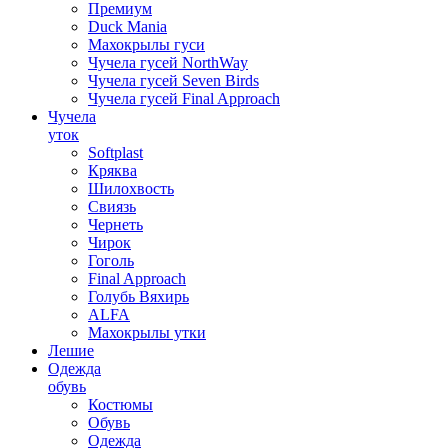
Премиум
Duck Mania
Махокрылы гуси
Чучела гусей NorthWay
Чучела гусей Seven Birds
Чучела гусей Final Approach
Чучела
уток
Softplast
Кряква
Шилохвость
Свиязь
Чернеть
Чирок
Гоголь
Final Approach
Голубь Вяхирь
ALFA
Махокрылы утки
Лешие
Одежда
обувь
Костюмы
Обувь
Одежда