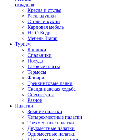
складная
Кресла и стулья
Раскладушки
Столы и кухни
Карповая мебель
НПО Кедр
Мебель Tramp
Туризм
Коврики
Спальники
Посуда
Газовые плиты
Термосы
Фонари
Треккинговые палки
Скандинавская ходьба
Снегоступы
Разное
Палатки
Зимние палатки
Четырехместные палатки
Трехместные палатки
Двухместные палатки
Одноместные палатки
Шестиместные палатки