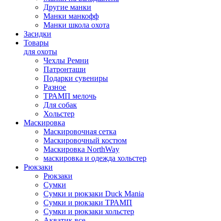
Другие манки
Манки манкофф
Манки школа охота
Засидки
Товары
для охоты
Чехлы Ремни
Патронташи
Подарки сувениры
Разное
ТРАМП мелочь
Для собак
Хольстер
Маскировка
Маскировочная сетка
Маскировочный костюм
Маскировка NorthWay
маскировка и одежда хольстер
Рюкзаки
Рюкзаки
Сумки
Сумки и рюкзаки Duck Mania
Сумки и рюкзаки ТРАМП
Сумки и рюкзаки хольстер
Акватик все