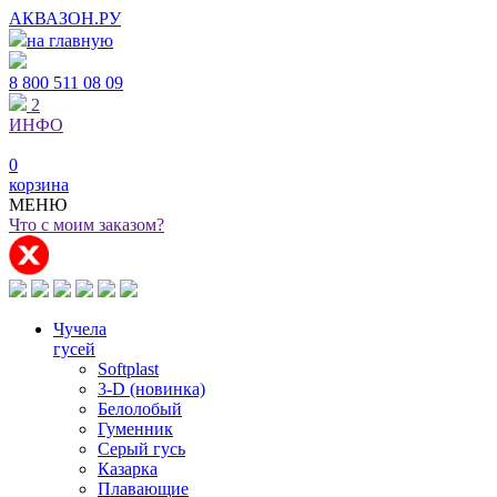
АКВАЗОН.РУ
на главную
8 800
511 08 09
2
ИНФО
0
корзина
МЕНЮ
Что с моим заказом?
Чучела
гусей
Softplast
3-D (новинка)
Белолобый
Гуменник
Серый гусь
Казарка
Плавающие