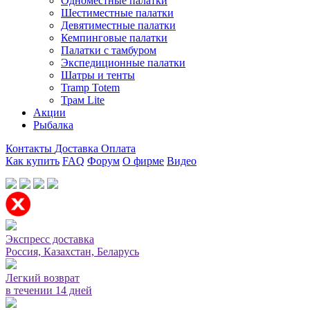
Одноместные палатки
Шестиместные палатки
Девятиместные палатки
Кемпинговые палатки
Палатки с тамбуром
Экспедиционные палатки
Шатры и тенты
Tramp Totem
Трам Lite
Акции
Рыбалка
Контакты
Доставка
Оплата
Как купить
FAQ
Форум
О фирме
Видео
Мы принимаем карты или оплата при получении
Экспресс доставка
Россия, Казахстан, Беларусь
Легкий возврат
в течении 14 дней