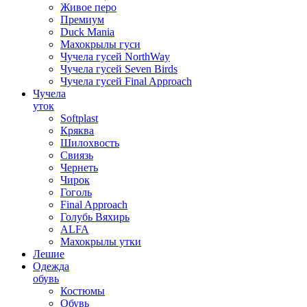
Живое перо
Премиум
Duck Mania
Махокрылы гуси
Чучела гусей NorthWay
Чучела гусей Seven Birds
Чучела гусей Final Approach
Чучела
уток
Softplast
Кряква
Шилохвость
Свиязь
Чернеть
Чирок
Гоголь
Final Approach
Голубь Вяхирь
ALFA
Махокрылы утки
Лешие
Одежда
обувь
Костюмы
Обувь