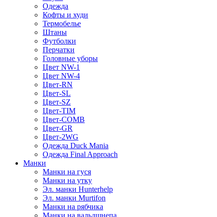
Одежда
Кофты и худи
Термобелье
Штаны
Футболки
Перчатки
Головные уборы
Цвет NW-1
Цвет NW-4
Цвет-RN
Цвет-SL
Цвет-SZ
Цвет-TIM
Цвет-COMB
Цвет-GR
Цвет-2WG
Одежда Duck Mania
Одежда Final Approach
Манки
Манки на гуся
Манки на утку
Эл. манки Hunterhelp
Эл. манки Murtifon
Манки на рябчика
Манки на вальдшнепа