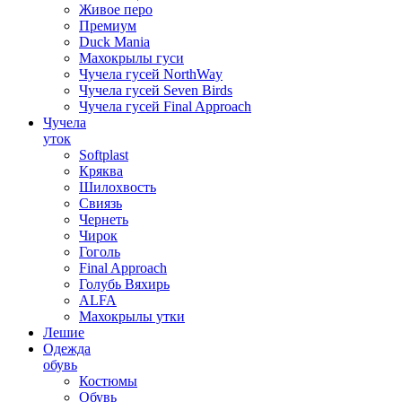
Живое перо
Премиум
Duck Mania
Махокрылы гуси
Чучела гусей NorthWay
Чучела гусей Seven Birds
Чучела гусей Final Approach
Чучела
уток
Softplast
Кряква
Шилохвость
Свиязь
Чернеть
Чирок
Гоголь
Final Approach
Голубь Вяхирь
ALFA
Махокрылы утки
Лешие
Одежда
обувь
Костюмы
Обувь