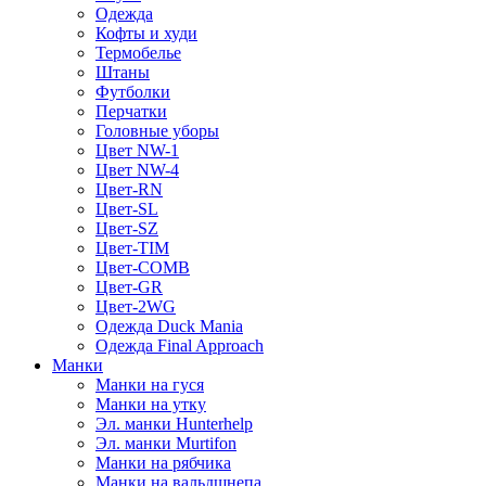
Одежда
Кофты и худи
Термобелье
Штаны
Футболки
Перчатки
Головные уборы
Цвет NW-1
Цвет NW-4
Цвет-RN
Цвет-SL
Цвет-SZ
Цвет-TIM
Цвет-COMB
Цвет-GR
Цвет-2WG
Одежда Duck Mania
Одежда Final Approach
Манки
Манки на гуся
Манки на утку
Эл. манки Hunterhelp
Эл. манки Murtifon
Манки на рябчика
Манки на вальдшнепа