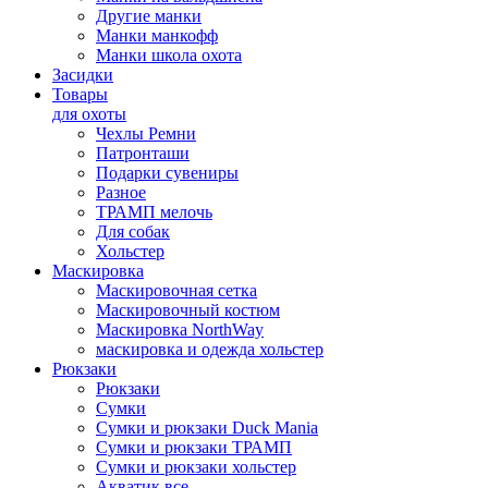
Другие манки
Манки манкофф
Манки школа охота
Засидки
Товары
для охоты
Чехлы Ремни
Патронташи
Подарки сувениры
Разное
ТРАМП мелочь
Для собак
Хольстер
Маскировка
Маскировочная сетка
Маскировочный костюм
Маскировка NorthWay
маскировка и одежда хольстер
Рюкзаки
Рюкзаки
Сумки
Сумки и рюкзаки Duck Mania
Сумки и рюкзаки ТРАМП
Сумки и рюкзаки хольстер
Акватик все