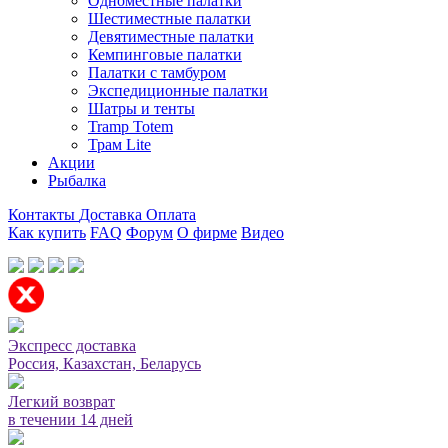
Одноместные палатки
Шестиместные палатки
Девятиместные палатки
Кемпинговые палатки
Палатки с тамбуром
Экспедиционные палатки
Шатры и тенты
Tramp Totem
Трам Lite
Акции
Рыбалка
Контакты
Доставка
Оплата
Как купить
FAQ
Форум
О фирме
Видео
Мы принимаем карты или оплата при получении
Экспресс доставка
Россия, Казахстан, Беларусь
Легкий возврат
в течении 14 дней