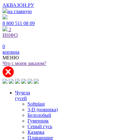
АКВАЗОН.РУ
на главную
8 800
511 08 09
2
ИНФО
0
корзина
МЕНЮ
Что с моим заказом?
Чучела
гусей
Softplast
3-D (новинка)
Белолобый
Гуменник
Серый гусь
Казарка
Плавающие