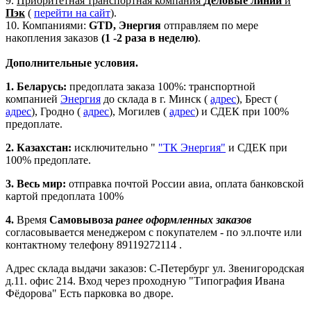
9.
Приоритетная транспортная компания
Деловые линии
и
Пэк
(
перейти на сайт
).
10. Компаниями:
GTD, Энергия
отправляем по мере
накопления заказов
(1 -2 раза в неделю)
.
Дополнительные условия.
1. Беларусь:
предоплата заказа 100%: транспортной
компанией
Энергия
до склада в г. Минск (
адрес
), Брест (
адрес
), Гродно (
адрес
), Могилев (
адрес
) и СДЕК при 100%
предоплате.
2. Казахстан:
исключительно "
"ТК Энергия"
и СДЕК при
100% предоплате.
3. Весь мир:
отправка почтой России авиа, оплата банковской
картой предоплата 100%
4.
Время
Самовывоза
ранее оформленных заказов
согласовывается менеджером с покупателем - по эл.почте или
контактному телефону 89119272114 .
Адрес склада выдачи заказов: С-Петербург ул. Звенигородская
д.11. офис 214. Вход через проходную "Типография Ивана
Фёдорова" Есть парковка во дворе.