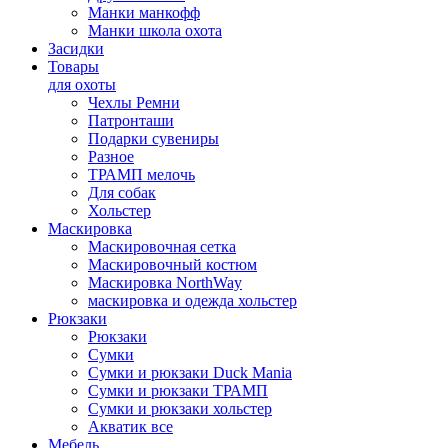
Манки манкофф
Манки школа охота
Засидки
Товары
для охоты
Чехлы Ремни
Патронташи
Подарки сувениры
Разное
ТРАМП мелочь
Для собак
Хольстер
Маскировка
Маскировочная сетка
Маскировочный костюм
Маскировка NorthWay
маскировка и одежда хольстер
Рюкзаки
Рюкзаки
Сумки
Сумки и рюкзаки Duck Mania
Сумки и рюкзаки ТРАМП
Сумки и рюкзаки хольстер
Акватик все
Мебель