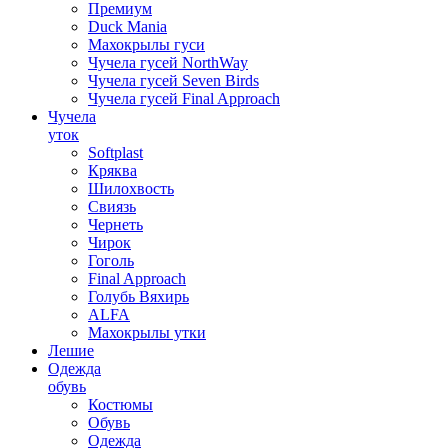
Премиум
Duck Mania
Махокрылы гуси
Чучела гусей NorthWay
Чучела гусей Seven Birds
Чучела гусей Final Approach
Чучела
уток
Softplast
Кряква
Шилохвость
Свиязь
Чернеть
Чирок
Гоголь
Final Approach
Голубь Вяхирь
ALFA
Махокрылы утки
Лешие
Одежда
обувь
Костюмы
Обувь
Одежда