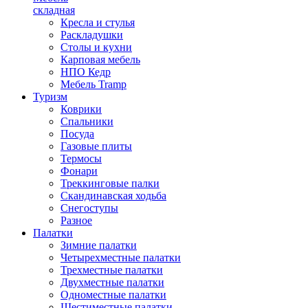
складная
Кресла и стулья
Раскладушки
Столы и кухни
Карповая мебель
НПО Кедр
Мебель Tramp
Туризм
Коврики
Спальники
Посуда
Газовые плиты
Термосы
Фонари
Треккинговые палки
Скандинавская ходьба
Снегоступы
Разное
Палатки
Зимние палатки
Четырехместные палатки
Трехместные палатки
Двухместные палатки
Одноместные палатки
Шестиместные палатки