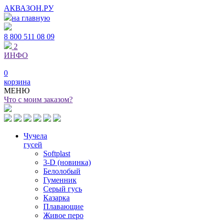
АКВАЗОН.РУ
на главную
8 800
511 08 09
2
ИНФО
0
корзина
МЕНЮ
Что с моим заказом?
Чучела
гусей
Softplast
3-D (новинка)
Белолобый
Гуменник
Серый гусь
Казарка
Плавающие
Живое перо