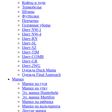
Кофты и худи
Термобелье
Штаны
Футболки
Перчатки
Головные уборы
Цвет NW-1
Цвет NW-4
Цвет-RN
Цвет-SL
Цвет-SZ
Цвет-TIM
Цвет-COMB
Цвет-GR
Цвет-2WG
Одежда Duck Mania
Одежда Final Approach
Манки
Манки на гуся
Манки на утку
Эл. манки Hunterhelp
Эл. манки Murtifon
Манки на рябчика
Манки на вальдшнепа
Другие манки