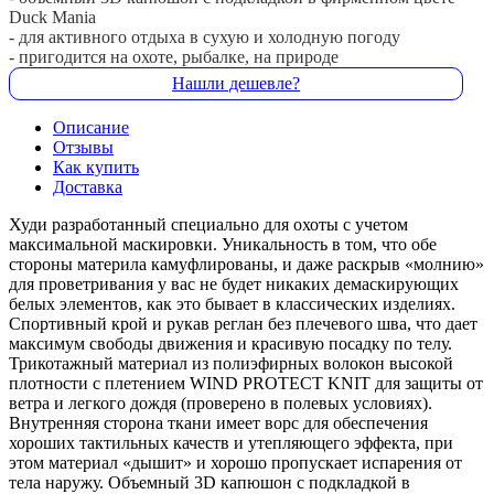
Duck Mania
- для активного отдыха в сухую и холодную погоду
- пригодится на охоте, рыбалке, на природе
Нашли дешевле?
Описание
Отзывы
Как купить
Доставка
Худи разработанный специально для охоты с учетом
максимальной маскировки. Уникальность в том, что обе
стороны материла камуфлированы, и даже раскрыв «молнию»
для проветривания у вас не будет никаких демаскирующих
белых элементов, как это бывает в классических изделиях.
Спортивный крой и рукав реглан без плечевого шва, что дает
максимум свободы движения и красивую посадку по телу.
Трикотажный материал из полиэфирных волокон высокой
плотности с плетением WIND PROTECT KNIT для защиты от
ветра и легкого дождя (проверено в полевых условиях).
Внутренняя сторона ткани имеет ворс для обеспечения
хороших тактильных качеств и утепляющего эффекта, при
этом материал «дышит» и хорошо пропускает испарения от
тела наружу. Объемный 3D капюшон с подкладкой в