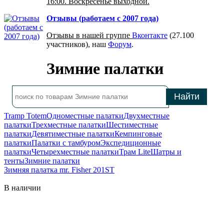
16:00. Воскресенье выходной.
Отзывы (работаем с 2007 года)
Отзывы в нашей группе
Вконтакте
(27.100
участников), наш
Форум
.
Зимние палатки
Tramp Totem
Одноместные палатки
Двухместные
палатки
Трехместные палатки
Шестиместные
палатки
Девятиместные палатки
Кемпинговые
палатки
Палатки с тамбуром
Экспедиционные
палатки
Четырехместные палатки
Трам Lite
Шатры и
тенты
Зимние палатки
Зимняя палатка mr. Fisher 201ST
В наличии