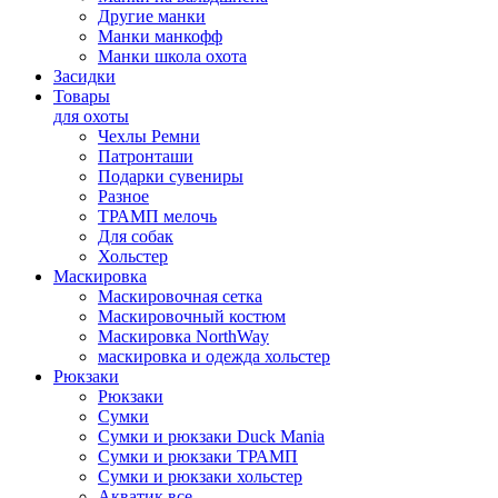
Другие манки
Манки манкофф
Манки школа охота
Засидки
Товары
для охоты
Чехлы Ремни
Патронташи
Подарки сувениры
Разное
ТРАМП мелочь
Для собак
Хольстер
Маскировка
Маскировочная сетка
Маскировочный костюм
Маскировка NorthWay
маскировка и одежда хольстер
Рюкзаки
Рюкзаки
Сумки
Сумки и рюкзаки Duck Mania
Сумки и рюкзаки ТРАМП
Сумки и рюкзаки хольстер
Акватик все