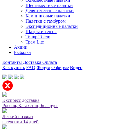
Одноместные палатки
Шестиместные палатки
Девятиместные палатки
Кемпинговые палатки
Палатки с тамбуром
Экспедиционные палатки
Шатры и тенты
Tramp Totem
Трам Lite
Акции
Рыбалка
Контакты
Доставка
Оплата
Как купить
FAQ
Форум
О фирме
Видео
Мы принимаем карты или оплата при получении
Экспресс доставка
Россия, Казахстан, Беларусь
Легкий возврат
в течении 14 дней