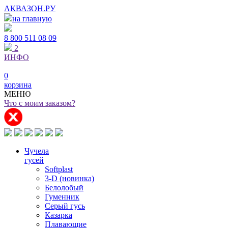
АКВАЗОН.РУ
на главную
8 800
511 08 09
2
ИНФО
0
корзина
МЕНЮ
Что с моим заказом?
Чучела
гусей
Softplast
3-D (новинка)
Белолобый
Гуменник
Серый гусь
Казарка
Плавающие