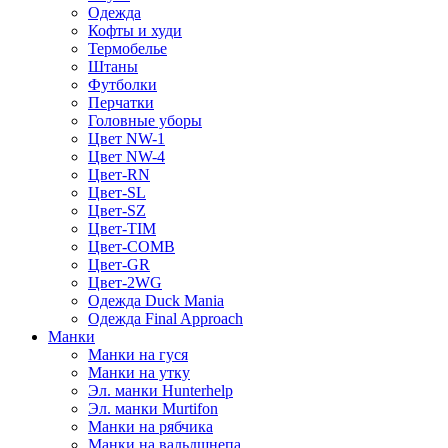
Одежда
Кофты и худи
Термобелье
Штаны
Футболки
Перчатки
Головные уборы
Цвет NW-1
Цвет NW-4
Цвет-RN
Цвет-SL
Цвет-SZ
Цвет-TIM
Цвет-COMB
Цвет-GR
Цвет-2WG
Одежда Duck Mania
Одежда Final Approach
Манки
Манки на гуся
Манки на утку
Эл. манки Hunterhelp
Эл. манки Murtifon
Манки на рябчика
Манки на вальдшнепа