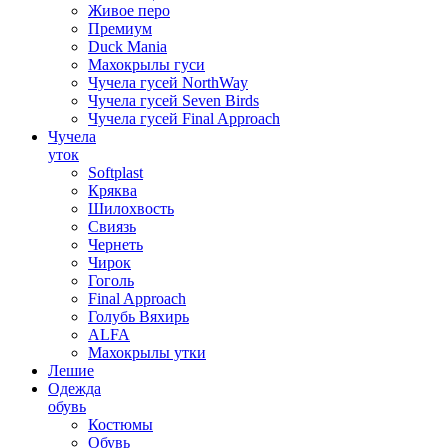
Живое перо
Премиум
Duck Mania
Махокрылы гуси
Чучела гусей NorthWay
Чучела гусей Seven Birds
Чучела гусей Final Approach
Чучела
уток
Softplast
Кряква
Шилохвость
Свиязь
Чернеть
Чирок
Гоголь
Final Approach
Голубь Вяхирь
ALFA
Махокрылы утки
Лешие
Одежда
обувь
Костюмы
Обувь