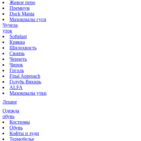
Живое перо
Премиум
Duck Mania
Махокрылы гуси
Чучела
уток
Softplast
Кряква
Шилохвость
Свиязь
Чернеть
Чирок
Гоголь
Final Approach
Голубь Вяхирь
ALFA
Махокрылы утки
Лешие
Одежда
обувь
Костюмы
Обувь
Кофты и худи
Термобелье