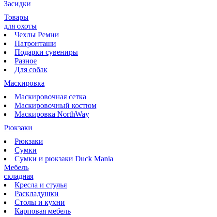
Засидки
Товары
для охоты
Чехлы Ремни
Патронташи
Подарки сувениры
Разное
Для собак
Маскировка
Маскировочная сетка
Маскировочный костюм
Маскировка NorthWay
Рюкзаки
Рюкзаки
Сумки
Сумки и рюкзаки Duck Mania
Мебель
складная
Кресла и стулья
Раскладушки
Столы и кухни
Карповая мебель