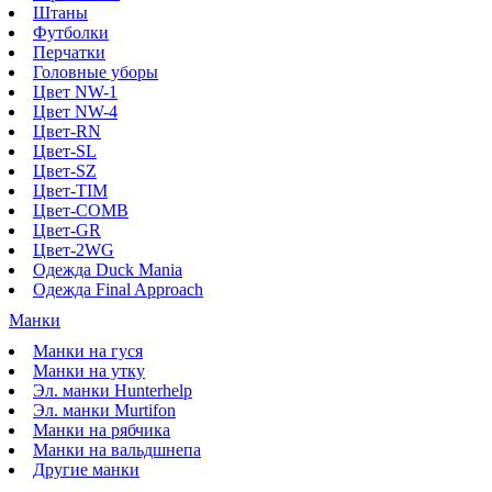
Штаны
Футболки
Перчатки
Головные уборы
Цвет NW-1
Цвет NW-4
Цвет-RN
Цвет-SL
Цвет-SZ
Цвет-TIM
Цвет-COMB
Цвет-GR
Цвет-2WG
Одежда Duck Mania
Одежда Final Approach
Манки
Манки на гуся
Манки на утку
Эл. манки Hunterhelp
Эл. манки Murtifon
Манки на рябчика
Манки на вальдшнепа
Другие манки