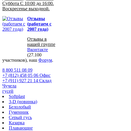
Суббота С 10:00 до 16:00.
Воскресенье выходной.
Отзывы
(работаем с
2007 года)
Отзывы в
нашей группе
Вконтакте
(27.100
участников), наш
Форум
.
8 800 511 08 09
+7 (812) 458 05 06 Офис
+7 (911) 927 21 14 Склад
Чучела
гусей
Softplast
3-D (новинка)
Белолобый
Гуменник
Серый гусь
Казарка
Плавающие