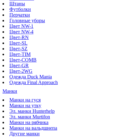
Штаны
Футболки
Перчатки
Головные уборы
Цвет NW-1
Цвет NW-4
Цвет-RN
Цвет-SL
Цвет-SZ
Цвет-TIM
Цвет-COMB
Цвет-GR
Цвет-2WG
Одежда Duck Mania
Одежда Final Approach
Манки
Манки на гуся
Манки на утку
Эл. манки Hunterhelp
Эл. манки Murtifon
Манки на рябчика
Манки на вальдшнепа
Другие манки