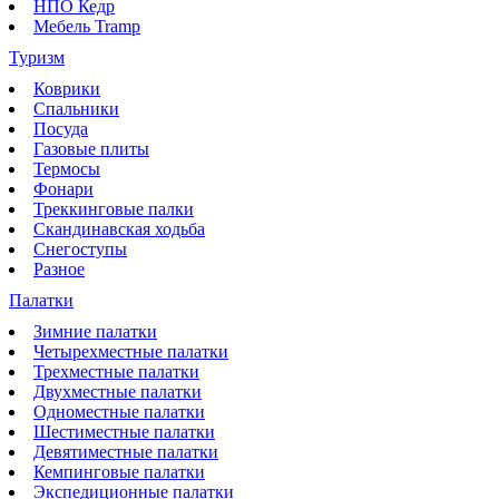
НПО Кедр
Мебель Tramp
Туризм
Коврики
Спальники
Посуда
Газовые плиты
Термосы
Фонари
Треккинговые палки
Скандинавская ходьба
Снегоступы
Разное
Палатки
Зимние палатки
Четырехместные палатки
Трехместные палатки
Двухместные палатки
Одноместные палатки
Шестиместные палатки
Девятиместные палатки
Кемпинговые палатки
Экспедиционные палатки