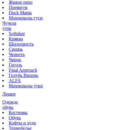
Живое перо
Премиум
Duck Mania
Махокрылы гуси
Чучела
уток
Softplast
Кряква
Шилохвость
Свиязь
Чернеть
Чирок
Гоголь
Final Approach
Голубь Вяхирь
ALFA
Махокрылы утки
Лешие
Одежда
обувь
Костюмы
Обувь
Кофты и худи
Термобелье