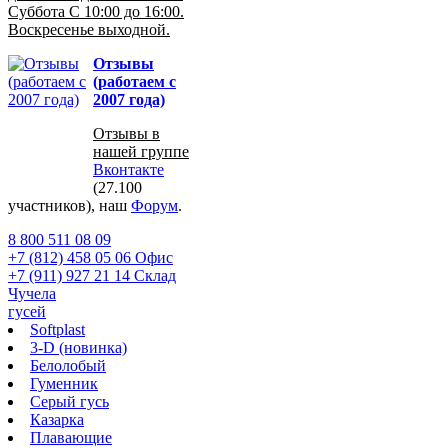
Суббота С 10:00 до 16:00.
Воскресенье выходной.
Отзывы
(работаем с
2007 года)
Отзывы в
нашей группе
Вконтакте
(27.100
участников), наш
Форум
.
8 800 511 08 09
+7 (812) 458 05 06 Офис
+7 (911) 927 21 14 Склад
Чучела
гусей
Softplast
3-D (новинка)
Белолобый
Гуменник
Серый гусь
Казарка
Плавающие