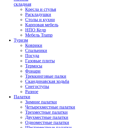
складная
Кресла и стулья
Раскладушки
Столы и кухни
Карповая мебель
НПО Кедр
Мебель Tramp
Туризм
Коврики
Спальники
Посуда
Газовые плиты
Термосы
Фонари
Треккинговые палки
Скандинавская ходьба
Снегоступы
Разное
Палатки
Зимние палатки
Четырехместные палатки
Трехместные палатки
Двухместные палатки
Одноместные палатки
Шестиместные палатки