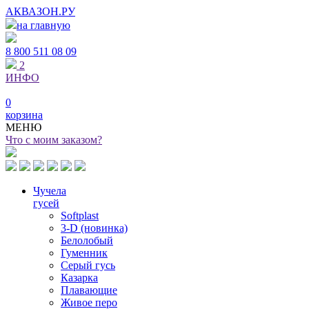
АКВАЗОН.РУ
на главную
8 800
511 08 09
2
ИНФО
0
корзина
МЕНЮ
Что с моим заказом?
Чучела
гусей
Softplast
3-D (новинка)
Белолобый
Гуменник
Серый гусь
Казарка
Плавающие
Живое перо