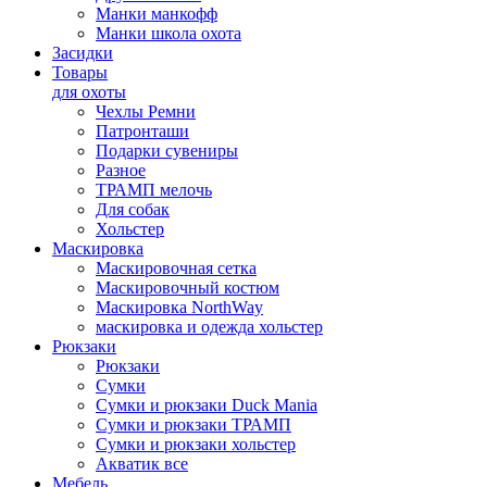
Манки манкофф
Манки школа охота
Засидки
Товары
для охоты
Чехлы Ремни
Патронташи
Подарки сувениры
Разное
ТРАМП мелочь
Для собак
Хольстер
Маскировка
Маскировочная сетка
Маскировочный костюм
Маскировка NorthWay
маскировка и одежда хольстер
Рюкзаки
Рюкзаки
Сумки
Сумки и рюкзаки Duck Mania
Сумки и рюкзаки ТРАМП
Сумки и рюкзаки хольстер
Акватик все
Мебель