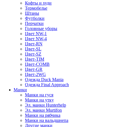
Кофты и худи
Термобелье
Штаны
Футболки
Перчатки
Головные уборы
Цвет NW-1
Цвет NW-4
Цвет-RN
Цвет-SL
Цвет-SZ
Цвет-TIM
Цвет-COMB
Цвет-GR
Цвет-2WG
Одежда Duck Mania
Одежда Final Approach
Манки
Манки на гуся
Манки на утку
Эл. манки Hunterhelp
Эл. манки Murtifon
Манки на рябчика
Манки на вальдшнепа
Другие манки