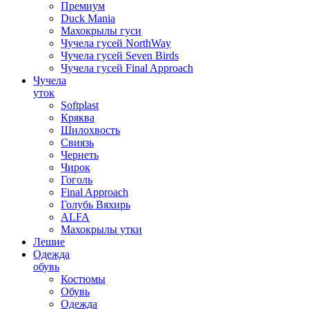
Премиум
Duck Mania
Махокрылы гуси
Чучела гусей NorthWay
Чучела гусей Seven Birds
Чучела гусей Final Approach
Чучела
уток
Softplast
Кряква
Шилохвость
Свиязь
Чернеть
Чирок
Гоголь
Final Approach
Голубь Вяхирь
ALFA
Махокрылы утки
Лешие
Одежда
обувь
Костюмы
Обувь
Одежда