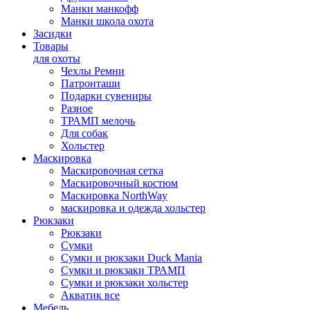
Манки манкофф
Манки школа охота
Засидки
Товары
для охоты
Чехлы Ремни
Патронташи
Подарки сувениры
Разное
ТРАМП мелочь
Для собак
Хольстер
Маскировка
Маскировочная сетка
Маскировочный костюм
Маскировка NorthWay
маскировка и одежда хольстер
Рюкзаки
Рюкзаки
Сумки
Сумки и рюкзаки Duck Mania
Сумки и рюкзаки ТРАМП
Сумки и рюкзаки хольстер
Акватик все
Мебель