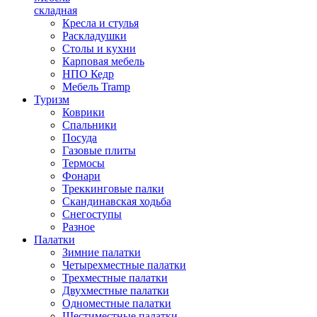
складная
Кресла и стулья
Раскладушки
Столы и кухни
Карповая мебель
НПО Кедр
Мебель Tramp
Туризм
Коврики
Спальники
Посуда
Газовые плиты
Термосы
Фонари
Треккинговые палки
Скандинавская ходьба
Снегоступы
Разное
Палатки
Зимние палатки
Четырехместные палатки
Трехместные палатки
Двухместные палатки
Одноместные палатки
Шестиместные палатки