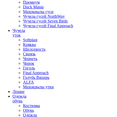
Премиум
Duck Mania
Махокрылы гуси
Чучела гусей NorthWay
Чучела гусей Seven Birds
Чучела гусей Final Approach
Чучела
уток
Softplast
Кряква
Шилохвость
Свиязь
Чернеть
Чирок
Гоголь
Final Approach
Голубь Вяхирь
ALFA
Махокрылы утки
Лешие
Одежда
обувь
Костюмы
Обувь
Одежда