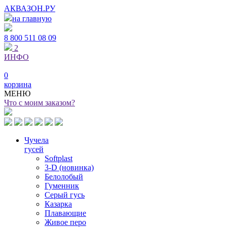
АКВАЗОН.РУ
на главную
8 800
511 08 09
2
ИНФО
0
корзина
МЕНЮ
Что с моим заказом?
Чучела
гусей
Softplast
3-D (новинка)
Белолобый
Гуменник
Серый гусь
Казарка
Плавающие
Живое перо