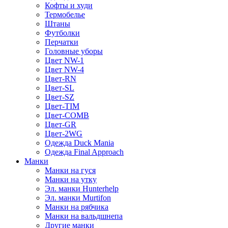
Кофты и худи
Термобелье
Штаны
Футболки
Перчатки
Головные уборы
Цвет NW-1
Цвет NW-4
Цвет-RN
Цвет-SL
Цвет-SZ
Цвет-TIM
Цвет-COMB
Цвет-GR
Цвет-2WG
Одежда Duck Mania
Одежда Final Approach
Манки
Манки на гуся
Манки на утку
Эл. манки Hunterhelp
Эл. манки Murtifon
Манки на рябчика
Манки на вальдшнепа
Другие манки