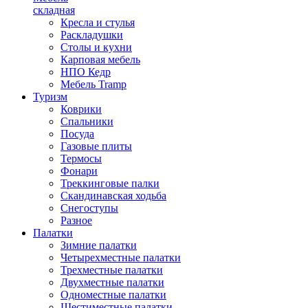
складная
Кресла и стулья
Раскладушки
Столы и кухни
Карповая мебель
НПО Кедр
Мебель Tramp
Туризм
Коврики
Спальники
Посуда
Газовые плиты
Термосы
Фонари
Треккинговые палки
Скандинавская ходьба
Снегоступы
Разное
Палатки
Зимние палатки
Четырехместные палатки
Трехместные палатки
Двухместные палатки
Одноместные палатки
Шестиместные палатки