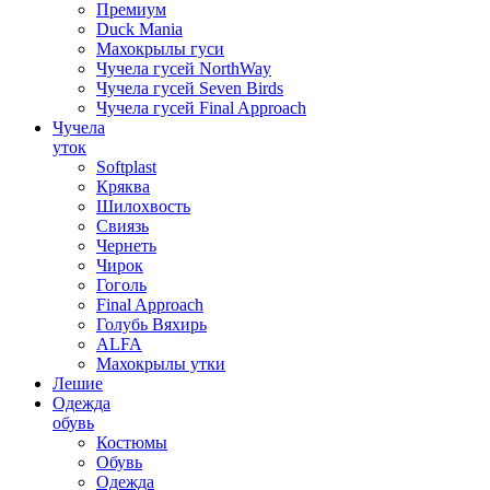
Премиум
Duck Mania
Махокрылы гуси
Чучела гусей NorthWay
Чучела гусей Seven Birds
Чучела гусей Final Approach
Чучела
уток
Softplast
Кряква
Шилохвость
Свиязь
Чернеть
Чирок
Гоголь
Final Approach
Голубь Вяхирь
ALFA
Махокрылы утки
Лешие
Одежда
обувь
Костюмы
Обувь
Одежда