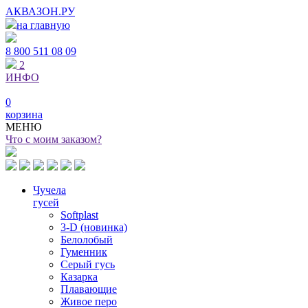
АКВАЗОН.РУ
на главную
8 800
511 08 09
2
ИНФО
0
корзина
МЕНЮ
Что с моим заказом?
Чучела
гусей
Softplast
3-D (новинка)
Белолобый
Гуменник
Серый гусь
Казарка
Плавающие
Живое перо