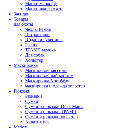
Манки манкофф
Манки школа охота
Засидки
Товары
для охоты
Чехлы Ремни
Патронташи
Подарки сувениры
Разное
ТРАМП мелочь
Для собак
Хольстер
Маскировка
Маскировочная сетка
Маскировочный костюм
Маскировка NorthWay
маскировка и одежда хольстер
Рюкзаки
Рюкзаки
Сумки
Сумки и рюкзаки Duck Mania
Сумки и рюкзаки ТРАМП
Сумки и рюкзаки хольстер
Акватик все
Мебель