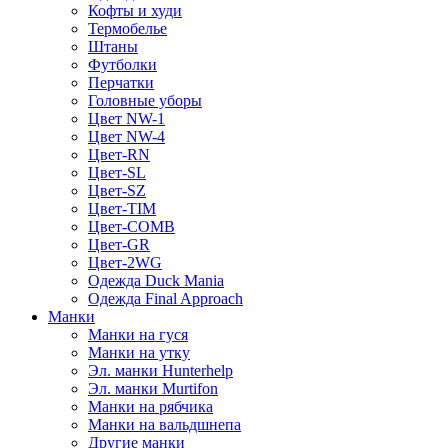
Кофты и худи
Термобелье
Штаны
Футболки
Перчатки
Головные уборы
Цвет NW-1
Цвет NW-4
Цвет-RN
Цвет-SL
Цвет-SZ
Цвет-TIM
Цвет-COMB
Цвет-GR
Цвет-2WG
Одежда Duck Mania
Одежда Final Approach
Манки
Манки на гуся
Манки на утку
Эл. манки Hunterhelp
Эл. манки Murtifon
Манки на рябчика
Манки на вальдшнепа
Другие манки