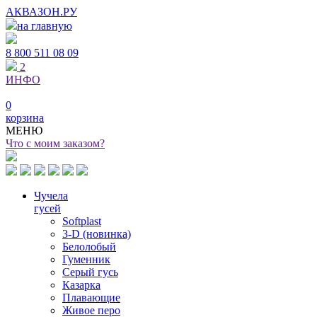
АКВАЗОН.РУ
на главную
8 800
511 08 09
2
ИНФО
0
корзина
МЕНЮ
Что с моим заказом?
Чучела
гусей
Softplast
3-D (новинка)
Белолобый
Гуменник
Серый гусь
Казарка
Плавающие
Живое перо