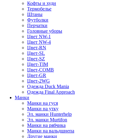
Кофты и худи
Термобелье
Штаны
Футболки
Перчатки
Головные уборы
Цвет NW-1
Цвет NW-4
Цвет-RN
Цвет-SL
Цвет-SZ
Цвет-TIM
Цвет-COMB
Цвет-GR
Цвет-2WG
Одежда Duck Mania
Одежда Final Approach
Манки
Манки на гуся
Манки на утку
Эл. манки Hunterhelp
Эл. манки Murtifon
Манки на рябчика
Манки на вальдшнепа
Другие манки