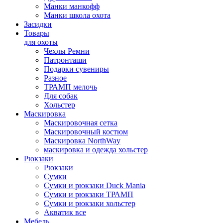
Манки манкофф
Манки школа охота
Засидки
Товары
для охоты
Чехлы Ремни
Патронташи
Подарки сувениры
Разное
ТРАМП мелочь
Для собак
Хольстер
Маскировка
Маскировочная сетка
Маскировочный костюм
Маскировка NorthWay
маскировка и одежда хольстер
Рюкзаки
Рюкзаки
Сумки
Сумки и рюкзаки Duck Mania
Сумки и рюкзаки ТРАМП
Сумки и рюкзаки хольстер
Акватик все
Мебель