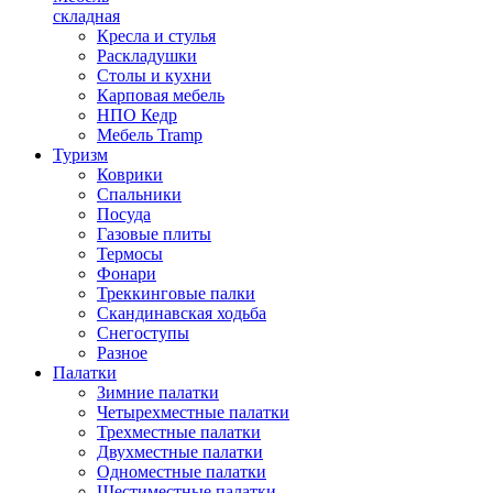
складная
Кресла и стулья
Раскладушки
Столы и кухни
Карповая мебель
НПО Кедр
Мебель Tramp
Туризм
Коврики
Спальники
Посуда
Газовые плиты
Термосы
Фонари
Треккинговые палки
Скандинавская ходьба
Снегоступы
Разное
Палатки
Зимние палатки
Четырехместные палатки
Трехместные палатки
Двухместные палатки
Одноместные палатки
Шестиместные палатки