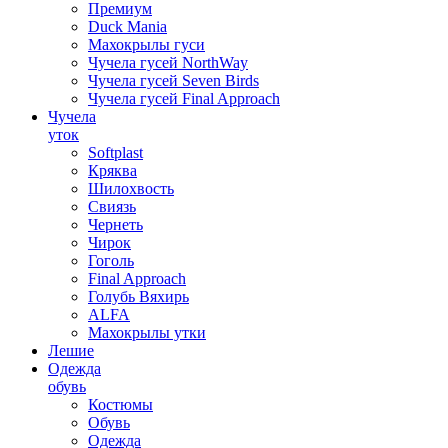
Премиум
Duck Mania
Махокрылы гуси
Чучела гусей NorthWay
Чучела гусей Seven Birds
Чучела гусей Final Approach
Чучела
уток
Softplast
Кряква
Шилохвость
Свиязь
Чернеть
Чирок
Гоголь
Final Approach
Голубь Вяхирь
ALFA
Махокрылы утки
Лешие
Одежда
обувь
Костюмы
Обувь
Одежда