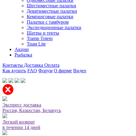
Одноместные палатки
Шестиместные палатки
Девятиместные палатки
Кемпинговые палатки
Палатки с тамбуром
Экспедиционные палатки
Шатры и тенты
Tramp Totem
Трам Lite
Акции
Рыбалка
Контакты
Доставка
Оплата
Как купить
FAQ
Форум
О фирме
Видео
Мы принимаем карты или оплата при получении
Экспресс доставка
Россия, Казахстан, Беларусь
Легкий возврат
в течении 14 дней