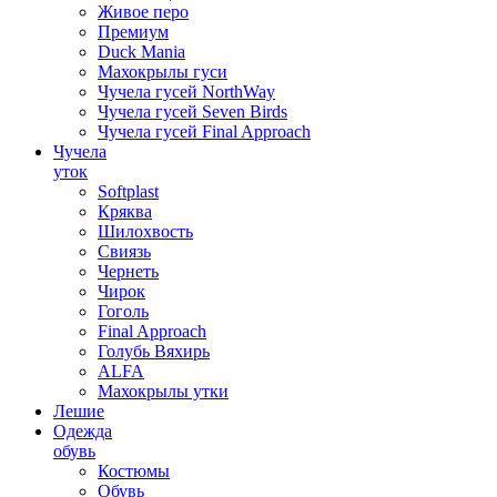
Живое перо
Премиум
Duck Mania
Махокрылы гуси
Чучела гусей NorthWay
Чучела гусей Seven Birds
Чучела гусей Final Approach
Чучела
уток
Softplast
Кряква
Шилохвость
Свиязь
Чернеть
Чирок
Гоголь
Final Approach
Голубь Вяхирь
ALFA
Махокрылы утки
Лешие
Одежда
обувь
Костюмы
Обувь