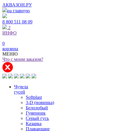
АКВАЗОН.РУ
на главную
8 800
511 08 09
2
ИНФО
0
корзина
МЕНЮ
Что с моим заказом?
Чучела
гусей
Softplast
3-D (новинка)
Белолобый
Гуменник
Серый гусь
Казарка
Плавающие