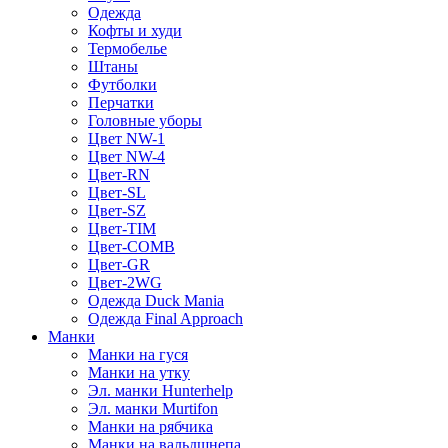
Одежда
Кофты и худи
Термобелье
Штаны
Футболки
Перчатки
Головные уборы
Цвет NW-1
Цвет NW-4
Цвет-RN
Цвет-SL
Цвет-SZ
Цвет-TIM
Цвет-COMB
Цвет-GR
Цвет-2WG
Одежда Duck Mania
Одежда Final Approach
Манки
Манки на гуся
Манки на утку
Эл. манки Hunterhelp
Эл. манки Murtifon
Манки на рябчика
Манки на вальдшнепа