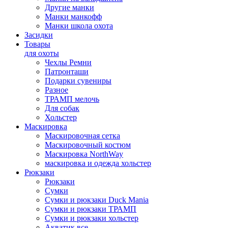
Другие манки
Манки манкофф
Манки школа охота
Засидки
Товары
для охоты
Чехлы Ремни
Патронташи
Подарки сувениры
Разное
ТРАМП мелочь
Для собак
Хольстер
Маскировка
Маскировочная сетка
Маскировочный костюм
Маскировка NorthWay
маскировка и одежда хольстер
Рюкзаки
Рюкзаки
Сумки
Сумки и рюкзаки Duck Mania
Сумки и рюкзаки ТРАМП
Сумки и рюкзаки хольстер
Акватик все