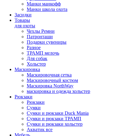
Манки манкофф
Манки школа охота
Засидки
Товары
для охоты
Чехлы Ремни
Патронташи
Подарки сувениры
Разное
ТРАМП мелочь
Для собак
Хольстер
Маскировка
Маскировочная сетка
Маскировочный костюм
Маскировка NorthWay
маскировка и одежда хольстер
Рюкзаки
Рюкзаки
Сумки
Сумки и рюкзаки Duck Mania
Сумки и рюкзаки ТРАМП
Сумки и рюкзаки хольстер
Акватик все
Мебель