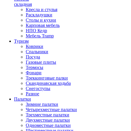
складная
Кресла и стулья
Раскладушки
Столы и кухни
Карповая мебель
НПО Кедр
Мебель Tramp
Туризм
Коврики
Спальники
Посуда
Газовые плиты
Термосы
Фонари
Треккинговые палки
Скандинавская ходьба
Снегоступы
Разное
Палатки
Зимние палатки
Четырехместные палатки
Трехместные палатки
Двухместные палатки
Одноместные палатки
Шестиместные палатки