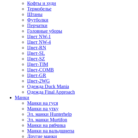
Кофты и худи
Термобелье
Штаны
Футболки
Перчатки
Головные уборы
Цвет NW-1
Цвет NW-4
Цвет-RN
Цвет-SL
Цвет-SZ
Цвет-TIM
Цвет-COMB
Цвет-GR
Цвет-2WG
Одежда Duck Mania
Одежда Final Approach
Манки
Манки на гуся
Манки на утку
Эл. манки Hunterhelp
Эл. манки Murtifon
Манки на рябчика
Манки на вальдшнепа
Другие манки