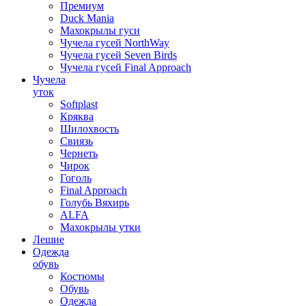
Премиум
Duck Mania
Махокрылы гуси
Чучела гусей NorthWay
Чучела гусей Seven Birds
Чучела гусей Final Approach
Чучела
уток
Softplast
Кряква
Шилохвость
Свиязь
Чернеть
Чирок
Гоголь
Final Approach
Голубь Вяхирь
ALFA
Махокрылы утки
Лешие
Одежда
обувь
Костюмы
Обувь
Одежда