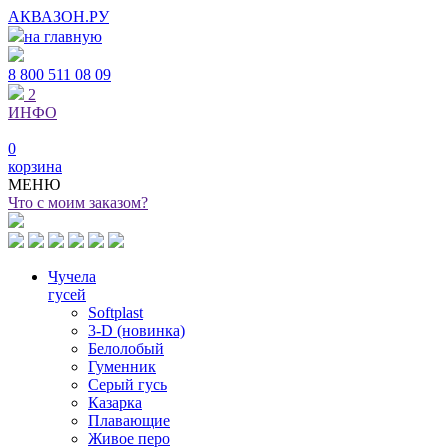
АКВАЗОН.РУ
на главную
8 800
511 08 09
2
ИНФО
0
корзина
МЕНЮ
Что с моим заказом?
Чучела
гусей
Softplast
3-D (новинка)
Белолобый
Гуменник
Серый гусь
Казарка
Плавающие
Живое перо