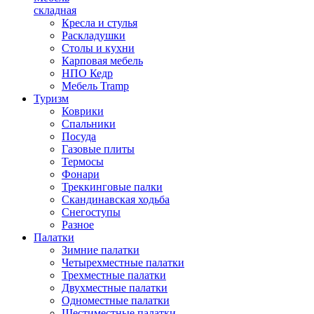
складная
Кресла и стулья
Раскладушки
Столы и кухни
Карповая мебель
НПО Кедр
Мебель Tramp
Туризм
Коврики
Спальники
Посуда
Газовые плиты
Термосы
Фонари
Треккинговые палки
Скандинавская ходьба
Снегоступы
Разное
Палатки
Зимние палатки
Четырехместные палатки
Трехместные палатки
Двухместные палатки
Одноместные палатки
Шестиместные палатки