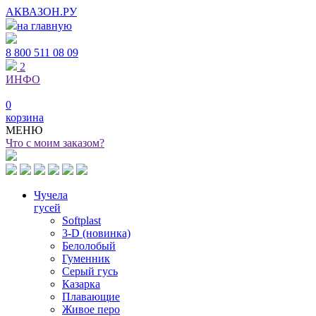
АКВАЗОН.РУ
на главную
8 800
511 08 09
2
ИНФО
0
корзина
МЕНЮ
Что с моим заказом?
Чучела
гусей
Softplast
3-D (новинка)
Белолобый
Гуменник
Серый гусь
Казарка
Плавающие
Живое перо