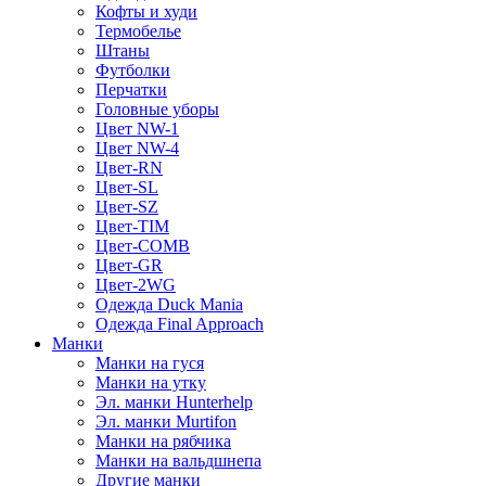
Кофты и худи
Термобелье
Штаны
Футболки
Перчатки
Головные уборы
Цвет NW-1
Цвет NW-4
Цвет-RN
Цвет-SL
Цвет-SZ
Цвет-TIM
Цвет-COMB
Цвет-GR
Цвет-2WG
Одежда Duck Mania
Одежда Final Approach
Манки
Манки на гуся
Манки на утку
Эл. манки Hunterhelp
Эл. манки Murtifon
Манки на рябчика
Манки на вальдшнепа
Другие манки