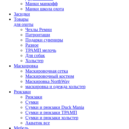
Манки манкофф
Манки школа охота
Засидки
Товары
для охоты
Чехлы Ремни
Патронташи
Подарки сувениры
Разное
ТРАМП мелочь
Для собак
Хольстер
Маскировка
Маскировочная сетка
Маскировочный костюм
Маскировка NorthWay
маскировка и одежда хольстер
Рюкзаки
Рюкзаки
Сумки
Сумки и рюкзаки Duck Mania
Сумки и рюкзаки ТРАМП
Сумки и рюкзаки хольстер
Акватик все
Мебель