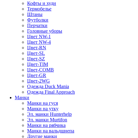
Кофты и худи
Термобелье
Штаны
Футболки
Перчатки
Головные уборы
Цвет NW-1
Цвет NW-4
Цвет-RN
Цвет-SL
Цвет-SZ
Цвет-TIM
Цвет-COMB
Цвет-GR
Цвет-2WG
Одежда Duck Mania
Одежда Final Approach
Манки
Манки на гуся
Манки на утку
Эл. манки Hunterhelp
Эл. манки Murtifon
Манки на рябчика
Манки на вальдшнепа
Другие манки