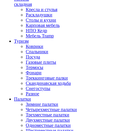
складная
Кресла и стулья
Раскладушки
Столы и кухни
Карповая мебель
НПО Кедр
Мебель Tramp
Туризм
Коврики
Спальники
Посуда
Газовые плиты
Термосы
Фонари
Треккинговые палки
Скандинавская ходьба
Снегоступы
Разное
Палатки
Зимние палатки
Четырехместные палатки
Трехместные палатки
Двухместные палатки
Одноместные палатки
Шестиместные палатки