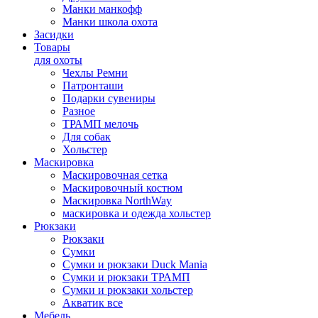
Манки манкофф
Манки школа охота
Засидки
Товары
для охоты
Чехлы Ремни
Патронташи
Подарки сувениры
Разное
ТРАМП мелочь
Для собак
Хольстер
Маскировка
Маскировочная сетка
Маскировочный костюм
Маскировка NorthWay
маскировка и одежда хольстер
Рюкзаки
Рюкзаки
Сумки
Сумки и рюкзаки Duck Mania
Сумки и рюкзаки ТРАМП
Сумки и рюкзаки хольстер
Акватик все
Мебель