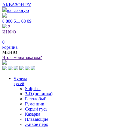
АКВАЗОН.РУ
на главную
8 800
511 08 09
2
ИНФО
0
корзина
МЕНЮ
Что с моим заказом?
Чучела
гусей
Softplast
3-D (новинка)
Белолобый
Гуменник
Серый гусь
Казарка
Плавающие
Живое перо