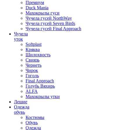
Премиум
Duck Mania
Махокрылы гуси
Чучела гусей NorthWay
Чучела гусей Seven Birds
Чучела гусей Final Approach
Чучела
уток
Softplast
Кряква
Шилохвость
Свиязь
Чернеть
Чирок
Гоголь
Final Approach
Голубь Вяхирь
ALFA
Махокрылы утки
Лешие
Одежда
обувь
Костюмы
Обувь
Одежда