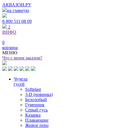
АКВАЗОН.РУ
на главную
8 800
511 08 09
2
ИНФО
0
корзина
МЕНЮ
Что с моим заказом?
Чучела
гусей
Softplast
3-D (новинка)
Белолобый
Гуменник
Серый гусь
Казарка
Плавающие
Живое перо