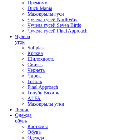
Премиум
Duck Mania
Махокрылы гуси
Чучела гусей NorthWay
Чучела гусей Seven Birds
Чучела гусей Final Approach
Чучела
уток
Softplast
Кряква
Шилохвость
Свиязь
Чернеть
Чирок
Гоголь
Final Approach
Голубь Вяхирь
ALFA
Махокрылы утки
Лешие
Одежда
обувь
Костюмы
Обувь
Одежда