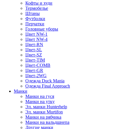
Кофты и худи
Термобелье
Штаны
Футболки
Перчатки
Головные уборы
Цвет NW-1
Цвет NW-4
Цвет-RN
Цвет-SL
Цвет-SZ
Цвет-TIM
Цвет-COMB
Цвет-GR
Цвет-2WG
Одежда Duck Mania
Одежда Final Approach
Манки
Манки на гуся
Манки на утку
Эл. манки Hunterhelp
Эл. манки Murtifon
Манки на рябчика
Манки на вальдшнепа
Другие манки