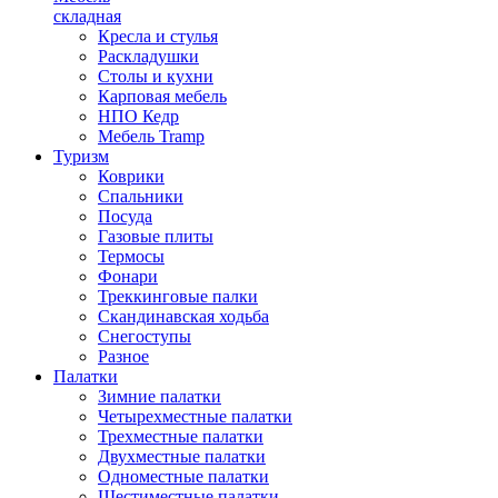
складная
Кресла и стулья
Раскладушки
Столы и кухни
Карповая мебель
НПО Кедр
Мебель Tramp
Туризм
Коврики
Спальники
Посуда
Газовые плиты
Термосы
Фонари
Треккинговые палки
Скандинавская ходьба
Снегоступы
Разное
Палатки
Зимние палатки
Четырехместные палатки
Трехместные палатки
Двухместные палатки
Одноместные палатки
Шестиместные палатки