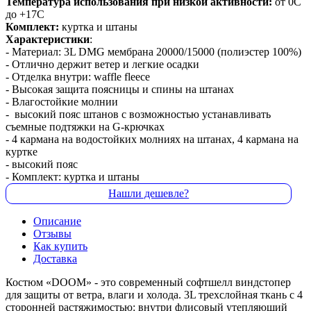
Температура использования при низкой активности:
от 0С
до +17С
Комплект:
куртка и штаны
Характеристики
:
- Материал: 3L DMG мембрана 20000/15000 (полиэстер 100%)
- Отлично держит ветер и легкие осадки
- Отделка внутри: waffle fleece
- Высокая защита поясницы и спины на штанах
- Влагостойкие молнии
- высокий пояс штанов с возможностью устанавливать
съемные подтяжки на G-крючках
- 4 кармана на водостойких молниях на штанах, 4 кармана на
куртке
- высокий пояс
- Комплект: куртка и штаны
Нашли дешевле?
Описание
Отзывы
Как купить
Доставка
Костюм «DOOM» - это современный софтшелл виндстопер
для защиты от ветра, влаги и холода. 3L трехслойная ткань с 4
сторонней растяжимостью: внутри флисовый утепляющий