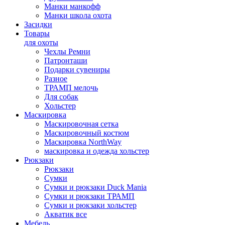
Манки манкофф
Манки школа охота
Засидки
Товары
для охоты
Чехлы Ремни
Патронташи
Подарки сувениры
Разное
ТРАМП мелочь
Для собак
Хольстер
Маскировка
Маскировочная сетка
Маскировочный костюм
Маскировка NorthWay
маскировка и одежда хольстер
Рюкзаки
Рюкзаки
Сумки
Сумки и рюкзаки Duck Mania
Сумки и рюкзаки ТРАМП
Сумки и рюкзаки хольстер
Акватик все
Мебель