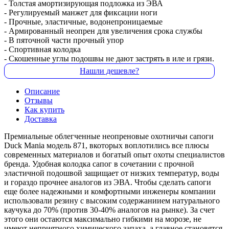
- Толстая амортизирующая подложка из ЭВА
- Регулируемый манжет для фиксации ноги
- Прочные, эластичные, водонепроницаемые
- Армированный неопрен для увеличения срока службы
- В пяточной части прочный упор
- Спортивная колодка
- Скошенные углы подошвы не дают застрять в иле и грязи.
Нашли дешевле?
Описание
Отзывы
Как купить
Доставка
Премиальные облегченные неопреновые охотничьи сапоги
Duck Mania модель 871, вкоторых воплотились все плюсы
современных материалов и богатый опыт охоты специалистов
бренда. Удобная колодка сапог в сочетании с прочной
эластичной подошвой защищает от низких температур, воды
и гораздо прочнее аналогов из ЭВА. Чтобы сделать сапоги
еще более надежными и комфортными инженеры компании
использовали резину с высоким содержаниием натурального
каучука до 70% (против 30-40% аналогов на рынке). За счет
этого они остаются максимально гибкими на морозе, не
имеют неприятного химического запаха, а главное становятся