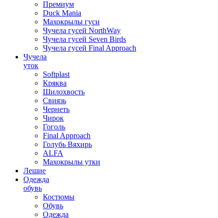
Премиум
Duck Mania
Махокрылы гуси
Чучела гусей NorthWay
Чучела гусей Seven Birds
Чучела гусей Final Approach
Чучела
уток
Softplast
Кряква
Шилохвость
Свиязь
Чернеть
Чирок
Гоголь
Final Approach
Голубь Вяхирь
ALFA
Махокрылы утки
Лешие
Одежда
обувь
Костюмы
Обувь
Одежда