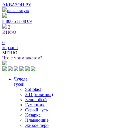
АКВАЗОН.РУ
на главную
8 800
511 08 09
2
ИНФО
0
корзина
МЕНЮ
Что с моим заказом?
Чучела
гусей
Softplast
3-D (новинка)
Белолобый
Гуменник
Серый гусь
Казарка
Плавающие
Живое перо