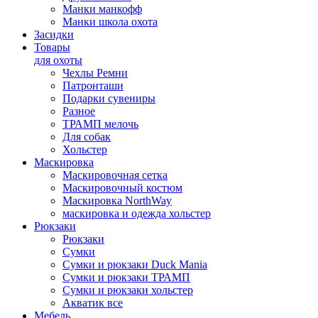
Манки манкофф
Манки школа охота
Засидки
Товары
для охоты
Чехлы Ремни
Патронташи
Подарки сувениры
Разное
ТРАМП мелочь
Для собак
Хольстер
Маскировка
Маскировочная сетка
Маскировочный костюм
Маскировка NorthWay
маскировка и одежда хольстер
Рюкзаки
Рюкзаки
Сумки
Сумки и рюкзаки Duck Mania
Сумки и рюкзаки ТРАМП
Сумки и рюкзаки хольстер
Акватик все
Мебель