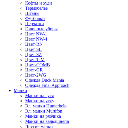
Кофты и худи
Термобелье
Штаны
Футболки
Перчатки
Головные уборы
Цвет NW-1
Цвет NW-4
Цвет-RN
Цвет-SL
Цвет-SZ
Цвет-TIM
Цвет-COMB
Цвет-GR
Цвет-2WG
Одежда Duck Mania
Одежда Final Approach
Манки
Манки на гуся
Манки на утку
Эл. манки Hunterhelp
Эл. манки Murtifon
Манки на рябчика
Манки на вальдшнепа
Другие манки