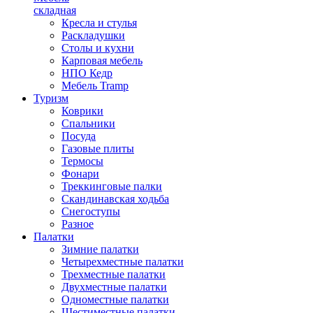
складная
Кресла и стулья
Раскладушки
Столы и кухни
Карповая мебель
НПО Кедр
Мебель Tramp
Туризм
Коврики
Спальники
Посуда
Газовые плиты
Термосы
Фонари
Треккинговые палки
Скандинавская ходьба
Снегоступы
Разное
Палатки
Зимние палатки
Четырехместные палатки
Трехместные палатки
Двухместные палатки
Одноместные палатки
Шестиместные палатки