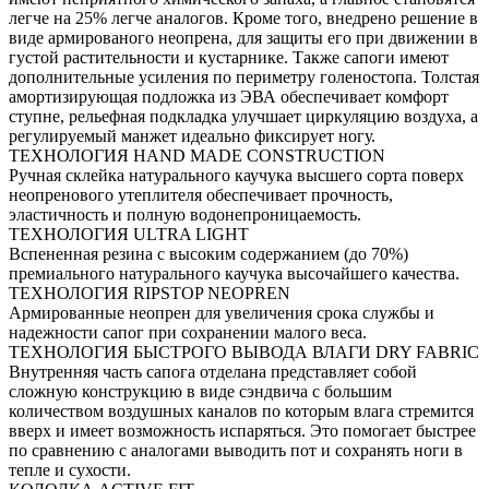
легче на 25% легче аналогов. Кроме того, внедрено решение в
виде армированого неопрена, для защиты его при движении в
густой растительности и кустарнике. Также сапоги имеют
дополнительные усиления по периметру голеностопа. Толстая
амортизирующая подложка из ЭВА обеспечивает комфорт
ступне, рельефная подкладка улучшает циркуляцию воздуха, а
регулируемый манжет идеально фиксирует ногу.
ТЕХНОЛОГИЯ HAND MADE CONSTRUCTION
Ручная склейка натурального каучука высшего сорта поверх
неопренового утеплителя обеспечивает прочность,
эластичность и полную водонепроницаемость.
ТЕХНОЛОГИЯ ULTRA LIGHT
Вспененная резина с высоким содержанием (до 70%)
премиального натурального каучука высочайшего качества.
ТЕХНОЛОГИЯ RIPSTOP NEOPREN
Армированные неопрен для увеличения срока службы и
надежности сапог при сохранении малого веса.
ТЕХНОЛОГИЯ БЫСТРОГО ВЫВОДА ВЛАГИ DRY FABRIC
Внутренняя часть сапога отделана представляет собой
сложную конструкцию в виде сэндвича с большим
количеством воздушных каналов по которым влага стремится
вверх и имеет возможность испаряться. Это помогает быстрее
по сравнению с аналогами выводить пот и сохранять ноги в
тепле и сухости.