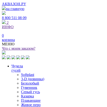
АКВАЗОН.РУ
на главную
8 800
511 08 09
2
ИНФО
0
корзина
МЕНЮ
Что с моим заказом?
Чучела
гусей
Softplast
3-D (новинка)
Белолобый
Гуменник
Серый гусь
Казарка
Плавающие
Живое перо