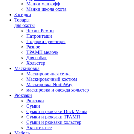
Манки манкофф
Манки школа охота
Засидки
Товары
для охоты
Чехлы Ремни
Патронташи
Подарки сувениры
Разное
ТРАМП мелочь
Для собак
Хольстер
Маскировка
Маскировочная сетка
Маскировочный костюм
Маскировка NorthWay
маскировка и одежда хольстер
Рюкзаки
Рюкзаки
Сумки
Сумки и рюкзаки Duck Mania
Сумки и рюкзаки ТРАМП
Сумки и рюкзаки хольстер
Акватик все
Мебель