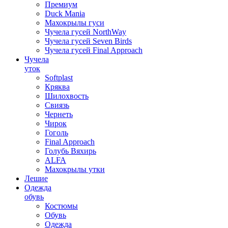
Премиум
Duck Mania
Махокрылы гуси
Чучела гусей NorthWay
Чучела гусей Seven Birds
Чучела гусей Final Approach
Чучела
уток
Softplast
Кряква
Шилохвость
Свиязь
Чернеть
Чирок
Гоголь
Final Approach
Голубь Вяхирь
ALFA
Махокрылы утки
Лешие
Одежда
обувь
Костюмы
Обувь
Одежда