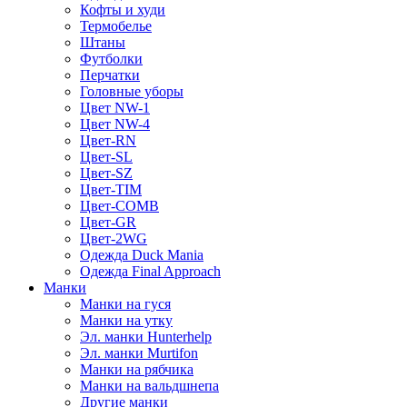
Кофты и худи
Термобелье
Штаны
Футболки
Перчатки
Головные уборы
Цвет NW-1
Цвет NW-4
Цвет-RN
Цвет-SL
Цвет-SZ
Цвет-TIM
Цвет-COMB
Цвет-GR
Цвет-2WG
Одежда Duck Mania
Одежда Final Approach
Манки
Манки на гуся
Манки на утку
Эл. манки Hunterhelp
Эл. манки Murtifon
Манки на рябчика
Манки на вальдшнепа
Другие манки