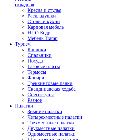
складная
Кресла и стулья
Раскладушки
Столы и кухни
Карповая мебель
НПО Кедр
Мебель Tramp
Туризм
Коврики
Спальники
Посуда
Газовые плиты
Термосы
Фонари
Треккинговые палки
Скандинавская ходьба
Снегоступы
Разное
Палатки
Зимние палатки
Четырехместные палатки
Трехместные палатки
Двухместные палатки
Одноместные палатки
Шестиместные палатки