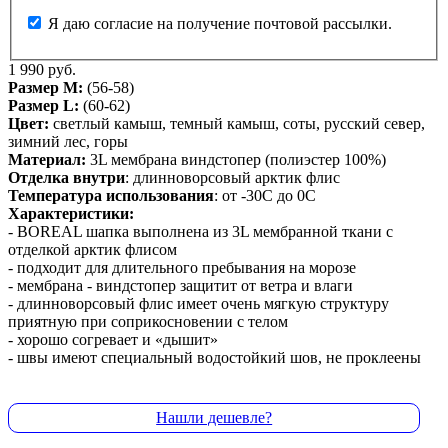
Я даю согласие на получение почтовой рассылки.
1 990 руб.
Размер М:
(56-58)
Размер L:
(60-62)
Цвет:
светлый камыш, темный камыш, соты, русский север,
зимний лес, горы
Материал:
3L мембрана виндстопер (полиэстер 100%)
Отделка внутри
: длинноворсовый арктик флис
Температура использования
: от -30С до 0С
Характеристики:
- BOREAL шапка выполнена из 3L мембранной ткани с
отделкой арктик флисом
- подходит для длительного пребывания на морозе
- мембрана - виндстопер защитит от ветра и влаги
- длинноворсовый флис имеет очень мягкую структуру
приятную при соприкосновении с телом
- хорошо согревает и «дышит»
- швы имеют специальный водостойкий шов, не проклеены
Нашли дешевле?