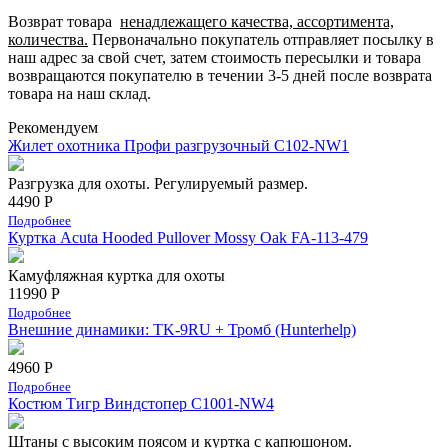
Возврат товара
ненадлежащего качества, ассортимента,
количества.
Первоначально покупатель отправляет посылку в
наш адрес за свой счет, затем стоимость пересылки и товара
возвращаются покупателю в течении 3-5 дней после возврата
товара на наш склад.
Рекомендуем
Жилет охотника Профи разгрузочный C102-NW1
Разгрузка для охоты. Регулируемый размер.
4490 Р
Подробнее
Куртка Acuta Hooded Pullover Mossy Oak FA-113-479
Камуфляжная куртка для охоты
11990 Р
Подробнее
Внешние динамики: TK-9RU + Тромб (Hunterhelp)
4960 Р
Подробнее
Костюм Тигр Виндстопер C1001-NW4
Штаны с высоким поясом и куртка с капюшоном.