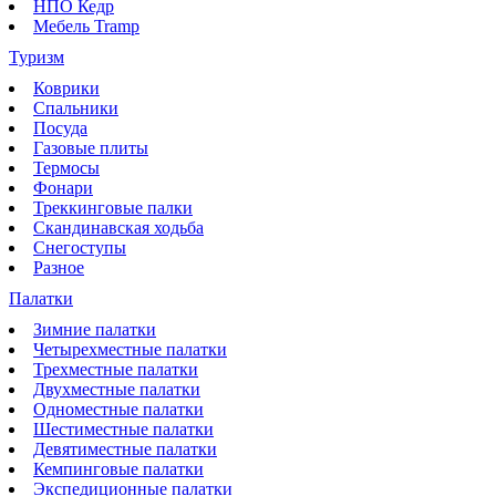
НПО Кедр
Мебель Tramp
Туризм
Коврики
Спальники
Посуда
Газовые плиты
Термосы
Фонари
Треккинговые палки
Скандинавская ходьба
Снегоступы
Разное
Палатки
Зимние палатки
Четырехместные палатки
Трехместные палатки
Двухместные палатки
Одноместные палатки
Шестиместные палатки
Девятиместные палатки
Кемпинговые палатки
Экспедиционные палатки