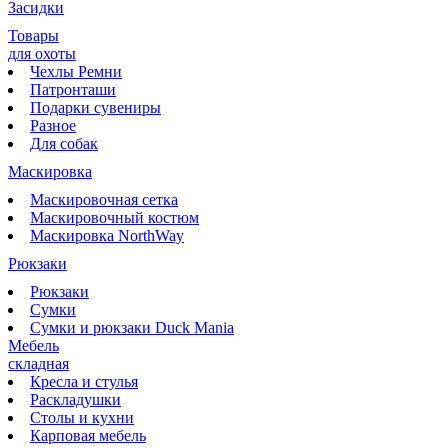
Засидки
Товары
для охоты
Чехлы Ремни
Патронташи
Подарки сувениры
Разное
Для собак
Маскировка
Маскировочная сетка
Маскировочный костюм
Маскировка NorthWay
Рюкзаки
Рюкзаки
Сумки
Сумки и рюкзаки Duck Mania
Мебель
складная
Кресла и стулья
Раскладушки
Столы и кухни
Карповая мебель