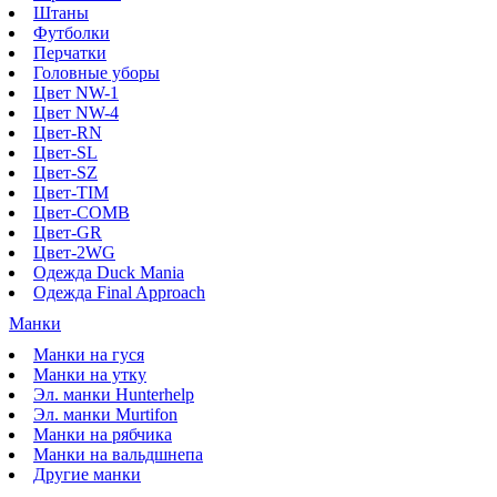
Штаны
Футболки
Перчатки
Головные уборы
Цвет NW-1
Цвет NW-4
Цвет-RN
Цвет-SL
Цвет-SZ
Цвет-TIM
Цвет-COMB
Цвет-GR
Цвет-2WG
Одежда Duck Mania
Одежда Final Approach
Манки
Манки на гуся
Манки на утку
Эл. манки Hunterhelp
Эл. манки Murtifon
Манки на рябчика
Манки на вальдшнепа
Другие манки