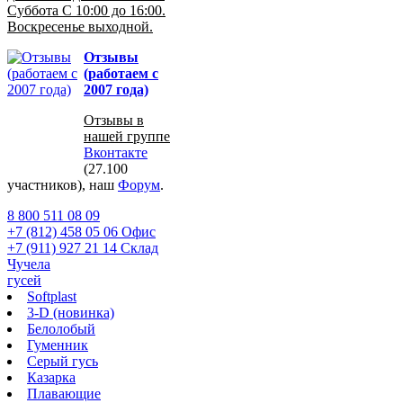
Суббота С 10:00 до 16:00.
Воскресенье выходной.
Отзывы
(работаем с
2007 года)
Отзывы в
нашей группе
Вконтакте
(27.100
участников), наш
Форум
.
8 800 511 08 09
+7 (812) 458 05 06 Офис
+7 (911) 927 21 14 Склад
Чучела
гусей
Softplast
3-D (новинка)
Белолобый
Гуменник
Серый гусь
Казарка
Плавающие