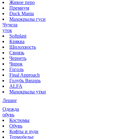
Живое перо
Премиум
Duck Mania
Махокрылы гуси
Чучела
уток
Softplast
Кряква
Шилохвость
Свиязь
Чернеть
Чирок
Гоголь
Final Approach
Голубь Вяхирь
ALFA
Махокрылы утки
Лешие
Одежда
обувь
Костюмы
Обувь
Кофты и худи
Термобелье