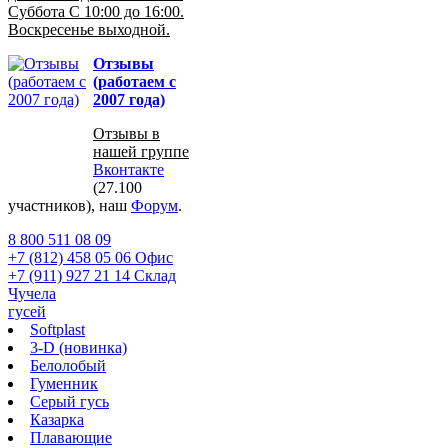
Суббота С 10:00 до 16:00.
Воскресенье выходной.
Отзывы
(работаем с
2007 года)
Отзывы в
нашей группе
Вконтакте
(27.100
участников), наш
Форум
.
8 800 511 08 09
+7 (812) 458 05 06 Офис
+7 (911) 927 21 14 Склад
Чучела
гусей
Softplast
3-D (новинка)
Белолобый
Гуменник
Серый гусь
Казарка
Плавающие