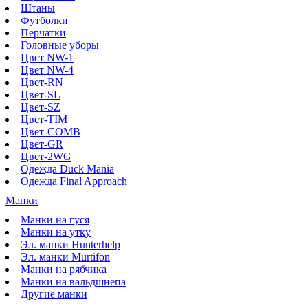
Штаны
Футболки
Перчатки
Головные уборы
Цвет NW-1
Цвет NW-4
Цвет-RN
Цвет-SL
Цвет-SZ
Цвет-TIM
Цвет-COMB
Цвет-GR
Цвет-2WG
Одежда Duck Mania
Одежда Final Approach
Манки
Манки на гуся
Манки на утку
Эл. манки Hunterhelp
Эл. манки Murtifon
Манки на рябчика
Манки на вальдшнепа
Другие манки