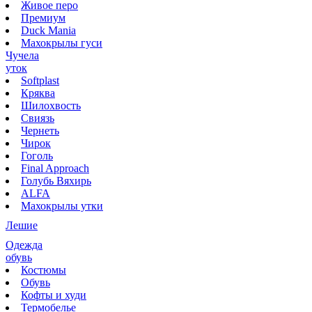
Живое перо
Премиум
Duck Mania
Махокрылы гуси
Чучела
уток
Softplast
Кряква
Шилохвость
Свиязь
Чернеть
Чирок
Гоголь
Final Approach
Голубь Вяхирь
ALFA
Махокрылы утки
Лешие
Одежда
обувь
Костюмы
Обувь
Кофты и худи
Термобелье