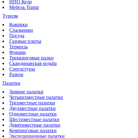
НПО Кедр
Мебель Tramp
Туризм
Коврики
Спальники
Посуда
Газовые плиты
Термосы
Фонари
Треккинговые палки
Скандинавская ходьба
Снегоступы
Разное
Палатки
Зимние палатки
Четырехместные палатки
Трехместные палатки
Двухместные палатки
Одноместные палатки
Шестиместные палатки
Девятиместные палатки
Кемпинговые палатки
Экспедиционные палатки