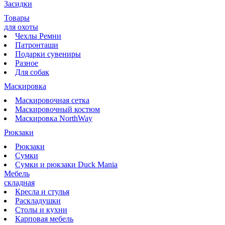
Засидки
Товары
для охоты
Чехлы Ремни
Патронташи
Подарки сувениры
Разное
Для собак
Маскировка
Маскировочная сетка
Маскировочный костюм
Маскировка NorthWay
Рюкзаки
Рюкзаки
Сумки
Сумки и рюкзаки Duck Mania
Мебель
складная
Кресла и стулья
Раскладушки
Столы и кухни
Карповая мебель