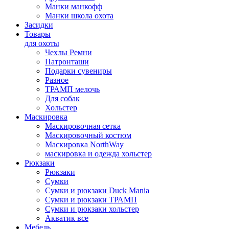
Манки манкофф
Манки школа охота
Засидки
Товары
для охоты
Чехлы Ремни
Патронташи
Подарки сувениры
Разное
ТРАМП мелочь
Для собак
Хольстер
Маскировка
Маскировочная сетка
Маскировочный костюм
Маскировка NorthWay
маскировка и одежда хольстер
Рюкзаки
Рюкзаки
Сумки
Сумки и рюкзаки Duck Mania
Сумки и рюкзаки ТРАМП
Сумки и рюкзаки хольстер
Акватик все
Мебель