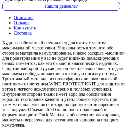
Нашли дешевле?
Описание
Отзывы
Как купить
Доставка
Худи разработанный специально для охоты с учетом
максимальной маскировки. Уникальность в том, что обе
стороны материла камуфлированы, и даже раскрыв «молнию»
для проветривания у вас не будет никаких демаскирующих
белых элементов, как это бывает в классических изделиях.
Спортивный крой и рукав реглан без плечевого шва, что дает
максимум свободы движения и красивую посадку по телу.
Трикотажный материал из полиэфирных волокон высокой
плотности с плетением WIND PROTECT KNIT для защиты от
ветра и легкого дождя (проверено в полевых условиях).
Внутренняя сторона ткани имеет ворс для обеспечения
хороших тактильных качеств и утепляющего эффекта, при
этом материал «дышит» и хорошо пропускает испарения от
тела наружу. Объемный 3D капюшон с подкладкой в
фирменном цвете Duck Mania для обеспечения маскировки,
манжеты и веревочка для регулировки капюшона под цвет
камуфляжа.