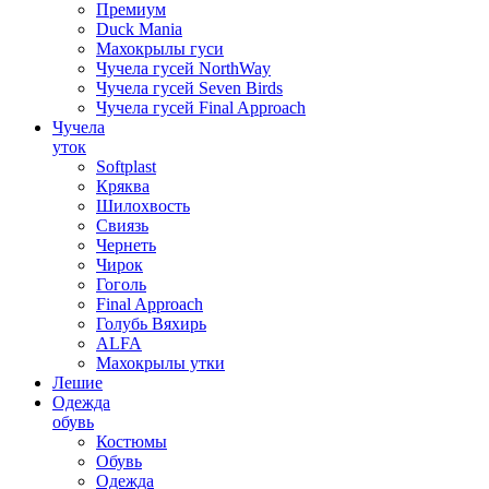
Премиум
Duck Mania
Махокрылы гуси
Чучела гусей NorthWay
Чучела гусей Seven Birds
Чучела гусей Final Approach
Чучела
уток
Softplast
Кряква
Шилохвость
Свиязь
Чернеть
Чирок
Гоголь
Final Approach
Голубь Вяхирь
ALFA
Махокрылы утки
Лешие
Одежда
обувь
Костюмы
Обувь
Одежда