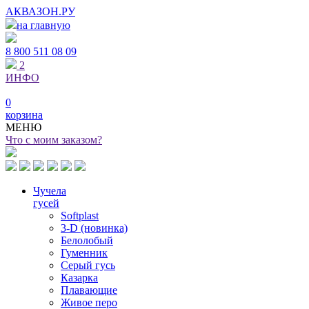
АКВАЗОН.РУ
на главную
8 800
511 08 09
2
ИНФО
0
корзина
МЕНЮ
Что с моим заказом?
Чучела
гусей
Softplast
3-D (новинка)
Белолобый
Гуменник
Серый гусь
Казарка
Плавающие
Живое перо