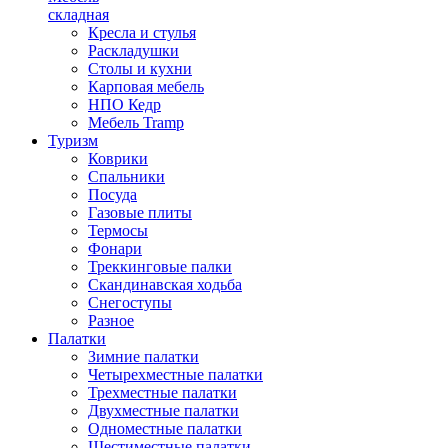
складная
Кресла и стулья
Раскладушки
Столы и кухни
Карповая мебель
НПО Кедр
Мебель Tramp
Туризм
Коврики
Спальники
Посуда
Газовые плиты
Термосы
Фонари
Треккинговые палки
Скандинавская ходьба
Снегоступы
Разное
Палатки
Зимние палатки
Четырехместные палатки
Трехместные палатки
Двухместные палатки
Одноместные палатки
Шестиместные палатки