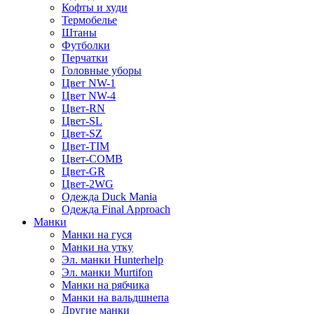
Кофты и худи
Термобелье
Штаны
Футболки
Перчатки
Головные уборы
Цвет NW-1
Цвет NW-4
Цвет-RN
Цвет-SL
Цвет-SZ
Цвет-TIM
Цвет-COMB
Цвет-GR
Цвет-2WG
Одежда Duck Mania
Одежда Final Approach
Манки
Манки на гуся
Манки на утку
Эл. манки Hunterhelp
Эл. манки Murtifon
Манки на рябчика
Манки на вальдшнепа
Другие манки