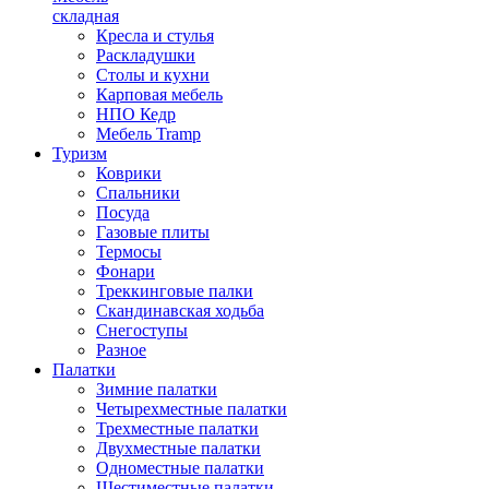
складная
Кресла и стулья
Раскладушки
Столы и кухни
Карповая мебель
НПО Кедр
Мебель Tramp
Туризм
Коврики
Спальники
Посуда
Газовые плиты
Термосы
Фонари
Треккинговые палки
Скандинавская ходьба
Снегоступы
Разное
Палатки
Зимние палатки
Четырехместные палатки
Трехместные палатки
Двухместные палатки
Одноместные палатки
Шестиместные палатки