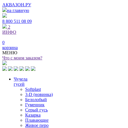
АКВАЗОН.РУ
на главную
8 800
511 08 09
2
ИНФО
0
корзина
МЕНЮ
Что с моим заказом?
Чучела
гусей
Softplast
3-D (новинка)
Белолобый
Гуменник
Серый гусь
Казарка
Плавающие
Живое перо