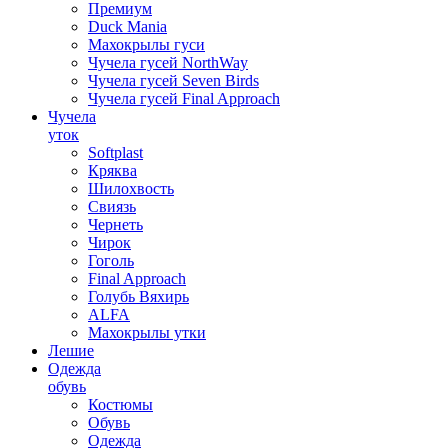
Премиум
Duck Mania
Махокрылы гуси
Чучела гусей NorthWay
Чучела гусей Seven Birds
Чучела гусей Final Approach
Чучела
уток
Softplast
Кряква
Шилохвость
Свиязь
Чернеть
Чирок
Гоголь
Final Approach
Голубь Вяхирь
ALFA
Махокрылы утки
Лешие
Одежда
обувь
Костюмы
Обувь
Одежда