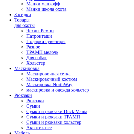
Манки манкофф
Манки школа охота
Засидки
Товары
для охоты
Чехлы Ремни
Патронташи
Подарки сувениры
Разное
ТРАМП мелочь
Для собак
Хольстер
Маскировка
Маскировочная сетка
Маскировочный костюм
Маскировка NorthWay
маскировка и одежда хольстер
Рюкзаки
Рюкзаки
Сумки
Сумки и рюкзаки Duck Mania
Сумки и рюкзаки ТРАМП
Сумки и рюкзаки хольстер
Акватик все
Мебель