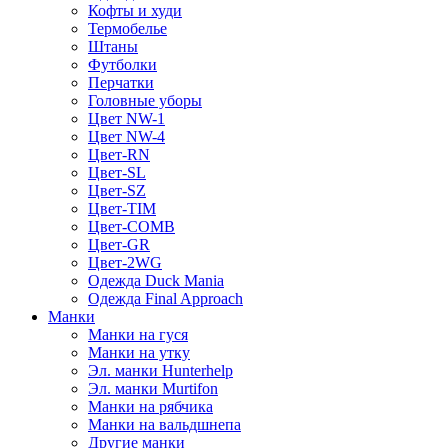
Кофты и худи
Термобелье
Штаны
Футболки
Перчатки
Головные уборы
Цвет NW-1
Цвет NW-4
Цвет-RN
Цвет-SL
Цвет-SZ
Цвет-TIM
Цвет-COMB
Цвет-GR
Цвет-2WG
Одежда Duck Mania
Одежда Final Approach
Манки
Манки на гуся
Манки на утку
Эл. манки Hunterhelp
Эл. манки Murtifon
Манки на рябчика
Манки на вальдшнепа
Другие манки