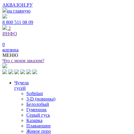
АКВАЗОН.РУ
на главную
8 800
511 08 09
2
ИНФО
0
корзина
МЕНЮ
Что с моим заказом?
Чучела
гусей
Softplast
3-D (новинка)
Белолобый
Гуменник
Серый гусь
Казарка
Плавающие
Живое перо