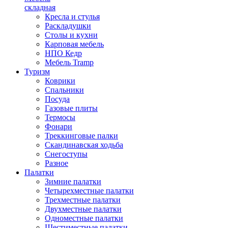
складная
Кресла и стулья
Раскладушки
Столы и кухни
Карповая мебель
НПО Кедр
Мебель Tramp
Туризм
Коврики
Спальники
Посуда
Газовые плиты
Термосы
Фонари
Треккинговые палки
Скандинавская ходьба
Снегоступы
Разное
Палатки
Зимние палатки
Четырехместные палатки
Трехместные палатки
Двухместные палатки
Одноместные палатки
Шестиместные палатки