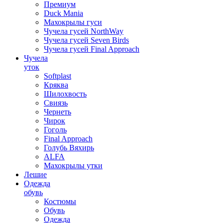
Премиум
Duck Mania
Махокрылы гуси
Чучела гусей NorthWay
Чучела гусей Seven Birds
Чучела гусей Final Approach
Чучела
уток
Softplast
Кряква
Шилохвость
Свиязь
Чернеть
Чирок
Гоголь
Final Approach
Голубь Вяхирь
ALFA
Махокрылы утки
Лешие
Одежда
обувь
Костюмы
Обувь
Одежда