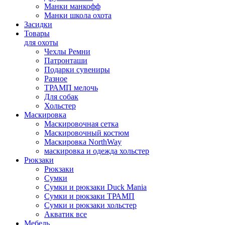
Манки манкофф
Манки школа охота
Засидки
Товары
для охоты
Чехлы Ремни
Патронташи
Подарки сувениры
Разное
ТРАМП мелочь
Для собак
Хольстер
Маскировка
Маскировочная сетка
Маскировочный костюм
Маскировка NorthWay
маскировка и одежда хольстер
Рюкзаки
Рюкзаки
Сумки
Сумки и рюкзаки Duck Mania
Сумки и рюкзаки ТРАМП
Сумки и рюкзаки хольстер
Акватик все
Мебель