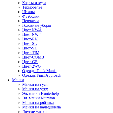
Кофты и худи
Термобелье
Штаны
Футболки
Перчатки
Головные уборы
Цвет NW-1
Цвет NW-4
Цвет-RN
Цвет-SL
Цвет-SZ
Цвет-TIM
Цвет-COMB
Цвет-GR
Цвет-2WG
Одежда Duck Mania
Одежда Final Approach
Манки
Манки на гуся
Манки на утку
Эл. манки Hunterhelp
Эл. манки Murtifon
Манки на рябчика
Манки на вальдшнепа
Другие манки