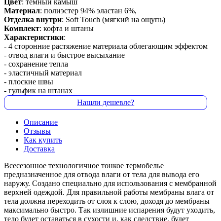
Цвет
: темный камыш
Материал
: полиэстер 94% эластан 6%,
Отделка внутри
: Soft Touch (мягкий на ощупь)
Комплект
: кофта и штаны
Характеристики
:
- 4 сторонние растяжение материала облегающим эффектом
- отвод влаги и быстрое высыхание
- сохранение тепла
- эластичный материал
- плоские швы
- гульфик на штанах
Нашли дешевле?
Описание
Отзывы
Как купить
Доставка
Всесезонное технологичное тонкое термобелье
предназначенное для отвода влаги от тела для вывода его
наружу. Создано специально для использования с мембранной
верхней одеждой. Для правильной работы мембраны влага от
тела должна переходить от слоя к слою, доходя до мембраны
максимально быстро. Так излишние испарения будут уходить,
тело будет оставаться в сухости и, как следствие, будет