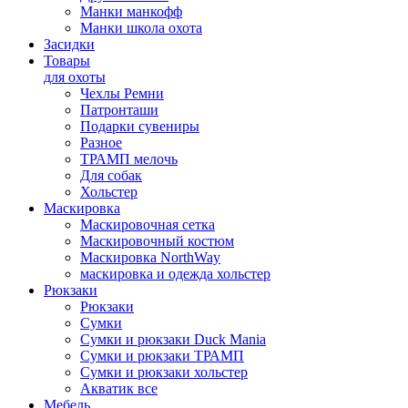
Манки манкофф
Манки школа охота
Засидки
Товары
для охоты
Чехлы Ремни
Патронташи
Подарки сувениры
Разное
ТРАМП мелочь
Для собак
Хольстер
Маскировка
Маскировочная сетка
Маскировочный костюм
Маскировка NorthWay
маскировка и одежда хольстер
Рюкзаки
Рюкзаки
Сумки
Сумки и рюкзаки Duck Mania
Сумки и рюкзаки ТРАМП
Сумки и рюкзаки хольстер
Акватик все
Мебель