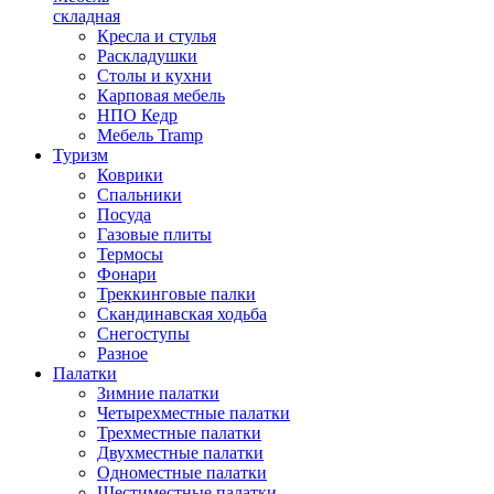
складная
Кресла и стулья
Раскладушки
Столы и кухни
Карповая мебель
НПО Кедр
Мебель Tramp
Туризм
Коврики
Спальники
Посуда
Газовые плиты
Термосы
Фонари
Треккинговые палки
Скандинавская ходьба
Снегоступы
Разное
Палатки
Зимние палатки
Четырехместные палатки
Трехместные палатки
Двухместные палатки
Одноместные палатки
Шестиместные палатки