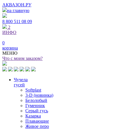
АКВАЗОН.РУ
на главную
8 800
511 08 09
2
ИНФО
0
корзина
МЕНЮ
Что с моим заказом?
Чучела
гусей
Softplast
3-D (новинка)
Белолобый
Гуменник
Серый гусь
Казарка
Плавающие
Живое перо