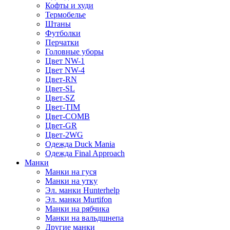
Кофты и худи
Термобелье
Штаны
Футболки
Перчатки
Головные уборы
Цвет NW-1
Цвет NW-4
Цвет-RN
Цвет-SL
Цвет-SZ
Цвет-TIM
Цвет-COMB
Цвет-GR
Цвет-2WG
Одежда Duck Mania
Одежда Final Approach
Манки
Манки на гуся
Манки на утку
Эл. манки Hunterhelp
Эл. манки Murtifon
Манки на рябчика
Манки на вальдшнепа
Другие манки