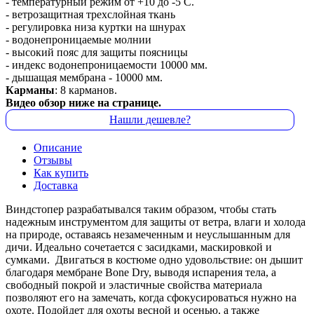
- температурный режим от +10 до -5 С.
- ветрозащитная трехслойная ткань
- регулировка низа куртки на шнурах
- водонепроницаемые молнии
- высокий пояс для защиты поясницы
- индекс водонепроницаемости 10000 мм.
- дышащая мембрана - 10000 мм.
Карманы
: 8 карманов.
Видео обзор ниже на странице.
Нашли дешевле?
Описание
Отзывы
Как купить
Доставка
Виндстопер разрабатывался таким образом, чтобы стать
надежным инструментом для защиты от ветра, влаги и холода
на природе, оставаясь незамеченным и неуслышанным для
дичи. Идеально сочетается с засидками, маскировкой и
сумками. Двигаться в костюме одно удовольствие: он дышит
благодаря мембране Bone Dry, выводя испарения тела, а
свободный покрой и эластичные свойства материала
позволяют его на замечать, когда сфокусироваться нужно на
охоте. Подойдет для охоты весной и осенью, а также