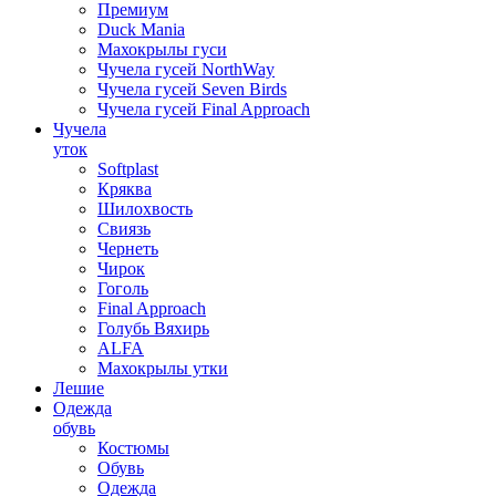
Премиум
Duck Mania
Махокрылы гуси
Чучела гусей NorthWay
Чучела гусей Seven Birds
Чучела гусей Final Approach
Чучела
уток
Softplast
Кряква
Шилохвость
Свиязь
Чернеть
Чирок
Гоголь
Final Approach
Голубь Вяхирь
ALFA
Махокрылы утки
Лешие
Одежда
обувь
Костюмы
Обувь
Одежда