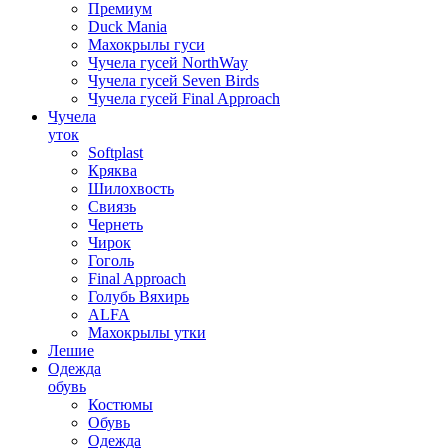
Премиум
Duck Mania
Махокрылы гуси
Чучела гусей NorthWay
Чучела гусей Seven Birds
Чучела гусей Final Approach
Чучела
уток
Softplast
Кряква
Шилохвость
Свиязь
Чернеть
Чирок
Гоголь
Final Approach
Голубь Вяхирь
ALFA
Махокрылы утки
Лешие
Одежда
обувь
Костюмы
Обувь
Одежда