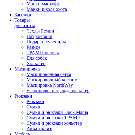
Манки манкофф
Манки школа охота
Засидки
Товары
для охоты
Чехлы Ремни
Патронташи
Подарки сувениры
Разное
ТРАМП мелочь
Для собак
Хольстер
Маскировка
Маскировочная сетка
Маскировочный костюм
Маскировка NorthWay
маскировка и одежда хольстер
Рюкзаки
Рюкзаки
Сумки
Сумки и рюкзаки Duck Mania
Сумки и рюкзаки ТРАМП
Сумки и рюкзаки хольстер
Акватик все
Мебель