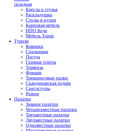
складная
Кресла и стулья
Раскладушки
Столы и кухни
Карповая мебель
НПО Кедр
Мебель Tramp
Туризм
Коврики
Спальники
Посуда
Газовые плиты
Термосы
Фонари
Треккинговые палки
Скандинавская ходьба
Снегоступы
Разное
Палатки
Зимние палатки
Четырехместные палатки
Трехместные палатки
Двухместные палатки
Одноместные палатки
Шестиместные палатки