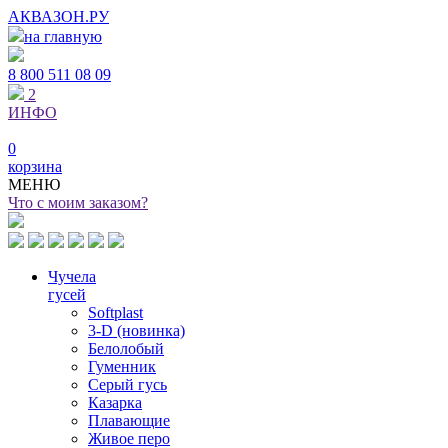
АКВАЗОН.РУ
на главную
8 800
511 08 09
2
ИНФО
0
корзина
МЕНЮ
Что с моим заказом?
Чучела
гусей
Softplast
3-D (новинка)
Белолобый
Гуменник
Серый гусь
Казарка
Плавающие
Живое перо