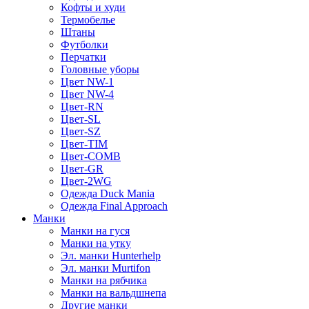
Кофты и худи
Термобелье
Штаны
Футболки
Перчатки
Головные уборы
Цвет NW-1
Цвет NW-4
Цвет-RN
Цвет-SL
Цвет-SZ
Цвет-TIM
Цвет-COMB
Цвет-GR
Цвет-2WG
Одежда Duck Mania
Одежда Final Approach
Манки
Манки на гуся
Манки на утку
Эл. манки Hunterhelp
Эл. манки Murtifon
Манки на рябчика
Манки на вальдшнепа
Другие манки