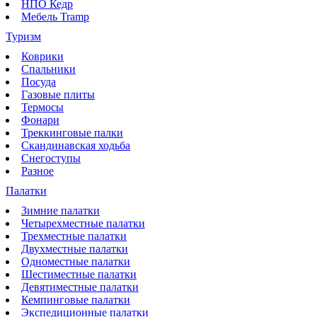
НПО Кедр
Мебель Tramp
Туризм
Коврики
Спальники
Посуда
Газовые плиты
Термосы
Фонари
Треккинговые палки
Скандинавская ходьба
Снегоступы
Разное
Палатки
Зимние палатки
Четырехместные палатки
Трехместные палатки
Двухместные палатки
Одноместные палатки
Шестиместные палатки
Девятиместные палатки
Кемпинговые палатки
Экспедиционные палатки