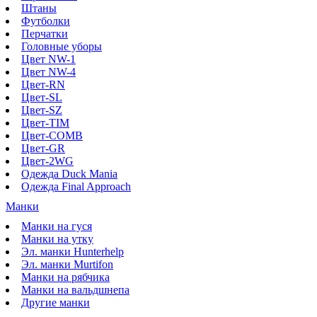
Штаны
Футболки
Перчатки
Головные уборы
Цвет NW-1
Цвет NW-4
Цвет-RN
Цвет-SL
Цвет-SZ
Цвет-TIM
Цвет-COMB
Цвет-GR
Цвет-2WG
Одежда Duck Mania
Одежда Final Approach
Манки
Манки на гуся
Манки на утку
Эл. манки Hunterhelp
Эл. манки Murtifon
Манки на рябчика
Манки на вальдшнепа
Другие манки