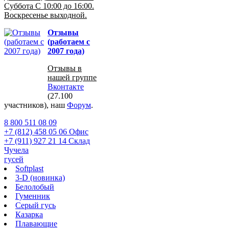
Суббота С 10:00 до 16:00.
Воскресенье выходной.
Отзывы
(работаем с
2007 года)
Отзывы в
нашей группе
Вконтакте
(27.100
участников), наш
Форум
.
8 800 511 08 09
+7 (812) 458 05 06 Офис
+7 (911) 927 21 14 Склад
Чучела
гусей
Softplast
3-D (новинка)
Белолобый
Гуменник
Серый гусь
Казарка
Плавающие