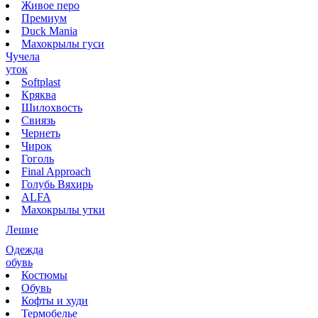
Живое перо
Премиум
Duck Mania
Махокрылы гуси
Чучела
уток
Softplast
Кряква
Шилохвость
Свиязь
Чернеть
Чирок
Гоголь
Final Approach
Голубь Вяхирь
ALFA
Махокрылы утки
Лешие
Одежда
обувь
Костюмы
Обувь
Кофты и худи
Термобелье