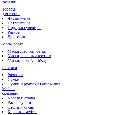
Засидки
Товары
для охоты
Чехлы Ремни
Патронташи
Подарки сувениры
Разное
Для собак
Маскировка
Маскировочная сетка
Маскировочный костюм
Маскировка NorthWay
Рюкзаки
Рюкзаки
Сумки
Сумки и рюкзаки Duck Mania
Мебель
складная
Кресла и стулья
Раскладушки
Столы и кухни
Карповая мебель