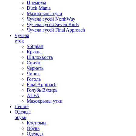
Премиум
Duck Mania
Махокрылы гуси
Чучела гусей NorthWay
Чучела гусей Seven Birds
Чучела гусей Final Approach
Чучела
уток
Softplast
Кряква
Шилохвость
Свиязь
Чернеть
Чирок
Гоголь
Final Approach
Голубь Вяхирь
ALFA
Махокрылы утки
Лешие
Одежда
обувь
Костюмы
Обувь
Одежда