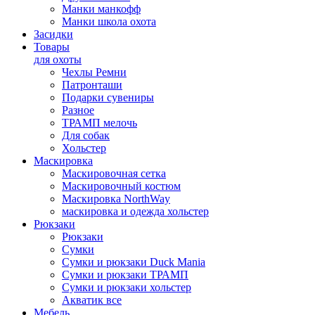
Манки манкофф
Манки школа охота
Засидки
Товары
для охоты
Чехлы Ремни
Патронташи
Подарки сувениры
Разное
ТРАМП мелочь
Для собак
Хольстер
Маскировка
Маскировочная сетка
Маскировочный костюм
Маскировка NorthWay
маскировка и одежда хольстер
Рюкзаки
Рюкзаки
Сумки
Сумки и рюкзаки Duck Mania
Сумки и рюкзаки ТРАМП
Сумки и рюкзаки хольстер
Акватик все
Мебель