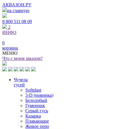
АКВАЗОН.РУ
на главную
8 800
511 08 09
2
ИНФО
0
корзина
МЕНЮ
Что с моим заказом?
Чучела
гусей
Softplast
3-D (новинка)
Белолобый
Гуменник
Серый гусь
Казарка
Плавающие
Живое перо