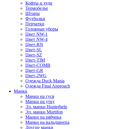
Кофты и худи
Термобелье
Штаны
Футболки
Перчатки
Головные уборы
Цвет NW-1
Цвет NW-4
Цвет-RN
Цвет-SL
Цвет-SZ
Цвет-TIM
Цвет-COMB
Цвет-GR
Цвет-2WG
Одежда Duck Mania
Одежда Final Approach
Манки
Манки на гуся
Манки на утку
Эл. манки Hunterhelp
Эл. манки Murtifon
Манки на рябчика
Манки на вальдшнепа
Другие манки