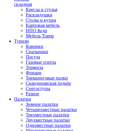
складная
Кресла и стулья
Раскладушки
Столы и кухни
Карповая мебель
НПО Кедр
Мебель Tramp
Туризм
Коврики
Спальники
Посуда
Газовые плиты
Термосы
Фонари
Треккинговые палки
Скандинавская ходьба
Снегоступы
Разное
Палатки
Зимние палатки
Четырехместные палатки
Трехместные палатки
Двухместные палатки
Одноместные палатки
Шестиместные палатки