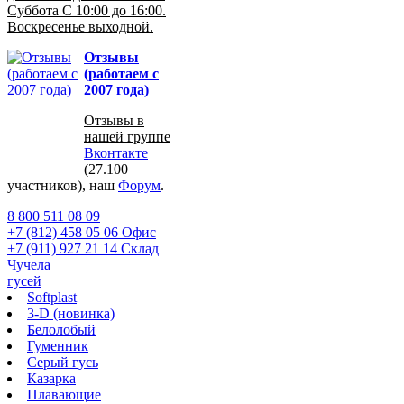
Суббота С 10:00 до 16:00.
Воскресенье выходной.
Отзывы
(работаем с
2007 года)
Отзывы в
нашей группе
Вконтакте
(27.100
участников), наш
Форум
.
8 800 511 08 09
+7 (812) 458 05 06 Офис
+7 (911) 927 21 14 Склад
Чучела
гусей
Softplast
3-D (новинка)
Белолобый
Гуменник
Серый гусь
Казарка
Плавающие