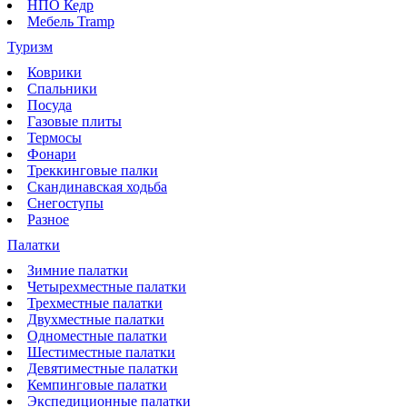
НПО Кедр
Мебель Tramp
Туризм
Коврики
Спальники
Посуда
Газовые плиты
Термосы
Фонари
Треккинговые палки
Скандинавская ходьба
Снегоступы
Разное
Палатки
Зимние палатки
Четырехместные палатки
Трехместные палатки
Двухместные палатки
Одноместные палатки
Шестиместные палатки
Девятиместные палатки
Кемпинговые палатки
Экспедиционные палатки