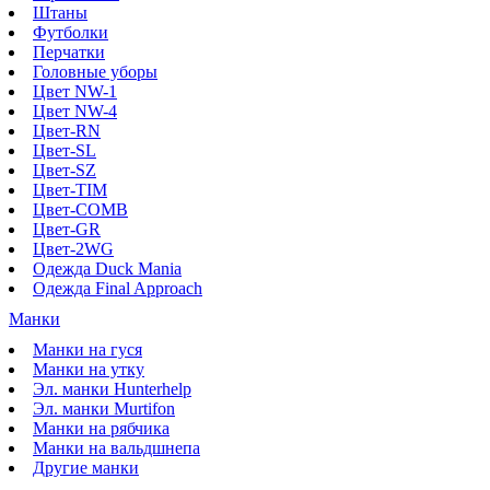
Штаны
Футболки
Перчатки
Головные уборы
Цвет NW-1
Цвет NW-4
Цвет-RN
Цвет-SL
Цвет-SZ
Цвет-TIM
Цвет-COMB
Цвет-GR
Цвет-2WG
Одежда Duck Mania
Одежда Final Approach
Манки
Манки на гуся
Манки на утку
Эл. манки Hunterhelp
Эл. манки Murtifon
Манки на рябчика
Манки на вальдшнепа
Другие манки