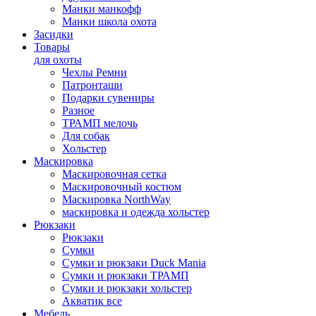
Манки манкофф
Манки школа охота
Засидки
Товары
для охоты
Чехлы Ремни
Патронташи
Подарки сувениры
Разное
ТРАМП мелочь
Для собак
Хольстер
Маскировка
Маскировочная сетка
Маскировочный костюм
Маскировка NorthWay
маскировка и одежда хольстер
Рюкзаки
Рюкзаки
Сумки
Сумки и рюкзаки Duck Mania
Сумки и рюкзаки ТРАМП
Сумки и рюкзаки хольстер
Акватик все
Мебель