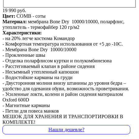
19 990 руб.
Цвет:
COMB - соты
Материал:
мембрана Bone Dry 10000/10000, поларфлис,
утеплитель - термофайбер 120 гр/м2
Характеристики:
- на 20% легче костюма Командор
- Комфортная температура использования от +5 до -10С.
- Мембрана Bone Dry 10000/10000
- Проклеенные швы
- Отделка поларфлисом куртки и полукомбинезона
- Расстегиваемый клапан в районе сидения
- Несъемный утепленный капюшон
- Водостойкие карманы на груди
- Двусторонняя молния внизу штанины до уровня бедра –
удобство для одевания обуви, возможность проветривания.
- Усиленные локти, колени и район сидения материалом
Oxford 600D
- Магнитные карманы
- Петли для повеса манков
МЕШОК ДЛЯ ХРАНЕНИЯ И ТРАНСПОРТИРОВКИ В
КОМПЛЕКТЕ!
Нашли дешевле?