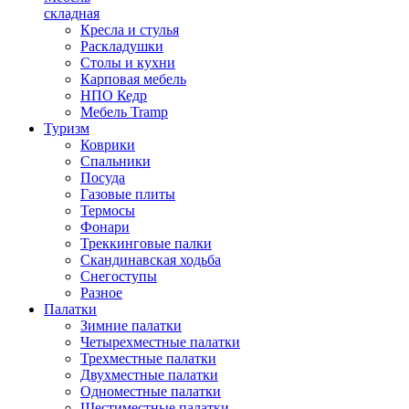
складная
Кресла и стулья
Раскладушки
Столы и кухни
Карповая мебель
НПО Кедр
Мебель Tramp
Туризм
Коврики
Спальники
Посуда
Газовые плиты
Термосы
Фонари
Треккинговые палки
Скандинавская ходьба
Снегоступы
Разное
Палатки
Зимние палатки
Четырехместные палатки
Трехместные палатки
Двухместные палатки
Одноместные палатки
Шестиместные палатки