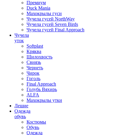
Премиум
Duck Mania
Махокрылы гуси
Чучела гусей NorthWay
Чучела гусей Seven Birds
Чучела гусей Final Approach
Чучела
уток
Softplast
Кряква
Шилохвость
Свиязь
Чернеть
Чирок
Гоголь
Final Approach
Голубь Вяхирь
ALFA
Махокрылы утки
Лешие
Одежда
обувь
Костюмы
Обувь
Одежда