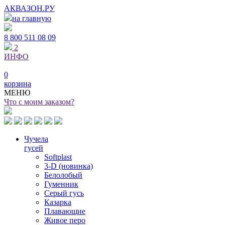
АКВАЗОН.РУ
на главную
8 800
511 08 09
2
ИНФО
0
корзина
МЕНЮ
Что с моим заказом?
Чучела
гусей
Softplast
3-D (новинка)
Белолобый
Гуменник
Серый гусь
Казарка
Плавающие
Живое перо