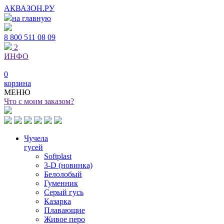
АКВАЗОН.РУ
на главную
8 800
511 08 09
2
ИНФО
0
корзина
МЕНЮ
Что с моим заказом?
Чучела
гусей
Softplast
3-D (новинка)
Белолобый
Гуменник
Серый гусь
Казарка
Плавающие
Живое перо