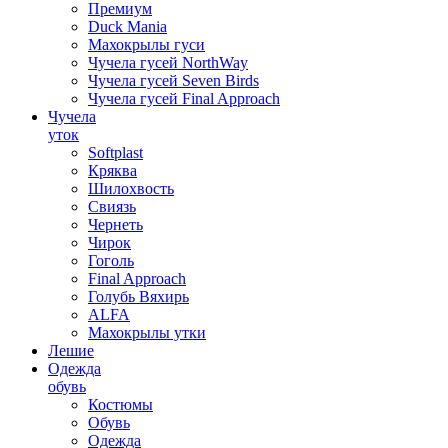
Премиум
Duck Mania
Махокрылы гуси
Чучела гусей NorthWay
Чучела гусей Seven Birds
Чучела гусей Final Approach
Чучела
уток
Softplast
Кряква
Шилохвость
Свиязь
Чернеть
Чирок
Гоголь
Final Approach
Голубь Вяхирь
ALFA
Махокрылы утки
Лешие
Одежда
обувь
Костюмы
Обувь
Одежда