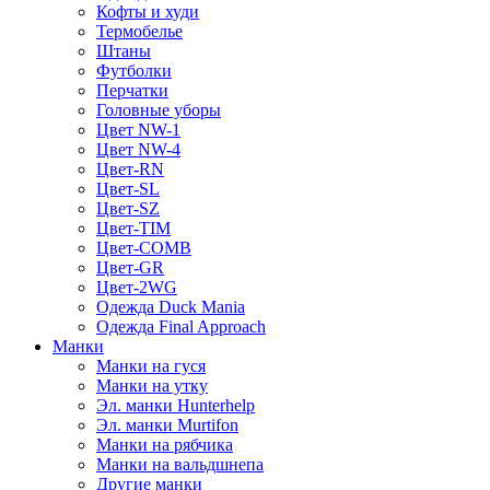
Кофты и худи
Термобелье
Штаны
Футболки
Перчатки
Головные уборы
Цвет NW-1
Цвет NW-4
Цвет-RN
Цвет-SL
Цвет-SZ
Цвет-TIM
Цвет-COMB
Цвет-GR
Цвет-2WG
Одежда Duck Mania
Одежда Final Approach
Манки
Манки на гуся
Манки на утку
Эл. манки Hunterhelp
Эл. манки Murtifon
Манки на рябчика
Манки на вальдшнепа
Другие манки