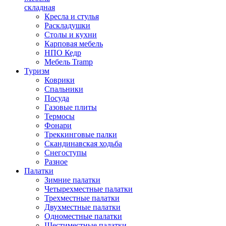
складная
Кресла и стулья
Раскладушки
Столы и кухни
Карповая мебель
НПО Кедр
Мебель Tramp
Туризм
Коврики
Спальники
Посуда
Газовые плиты
Термосы
Фонари
Треккинговые палки
Скандинавская ходьба
Снегоступы
Разное
Палатки
Зимние палатки
Четырехместные палатки
Трехместные палатки
Двухместные палатки
Одноместные палатки
Шестиместные палатки