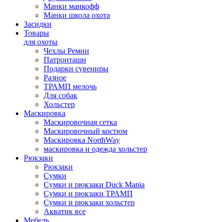
Манки манкофф
Манки школа охота
Засидки
Товары
для охоты
Чехлы Ремни
Патронташи
Подарки сувениры
Разное
ТРАМП мелочь
Для собак
Хольстер
Маскировка
Маскировочная сетка
Маскировочный костюм
Маскировка NorthWay
маскировка и одежда хольстер
Рюкзаки
Рюкзаки
Сумки
Сумки и рюкзаки Duck Mania
Сумки и рюкзаки ТРАМП
Сумки и рюкзаки хольстер
Акватик все
Мебель