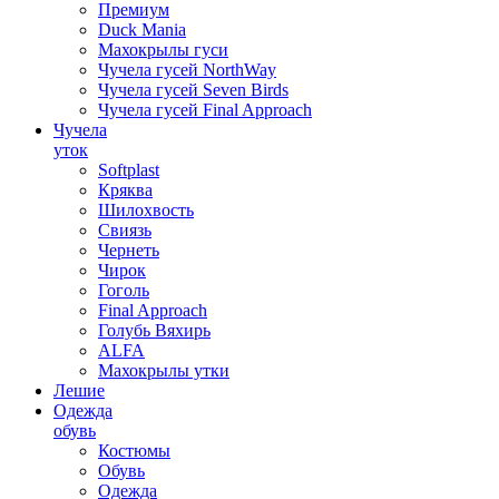
Премиум
Duck Mania
Махокрылы гуси
Чучела гусей NorthWay
Чучела гусей Seven Birds
Чучела гусей Final Approach
Чучела
уток
Softplast
Кряква
Шилохвость
Свиязь
Чернеть
Чирок
Гоголь
Final Approach
Голубь Вяхирь
ALFA
Махокрылы утки
Лешие
Одежда
обувь
Костюмы
Обувь
Одежда