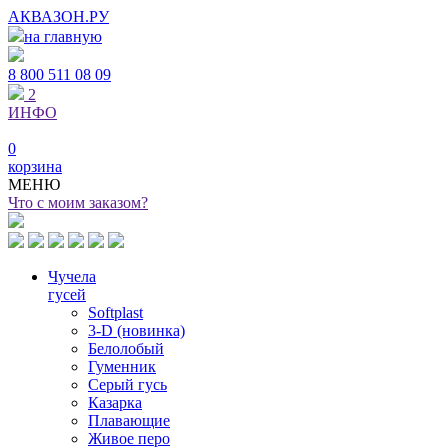
АКВАЗОН.РУ
на главную
8 800
511 08 09
2
ИНФО
0
корзина
МЕНЮ
Что с моим заказом?
Чучела
гусей
Softplast
3-D (новинка)
Белолобый
Гуменник
Серый гусь
Казарка
Плавающие
Живое перо