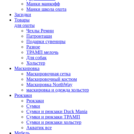
Манки манкофф
Манки школа охота
Засидки
Товары
для охоты
Чехлы Ремни
Патронташи
Подарки сувениры
Разное
ТРАМП мелочь
Для собак
Хольстер
Маскировка
Маскировочная сетка
Маскировочный костюм
Маскировка NorthWay
маскировка и одежда хольстер
Рюкзаки
Рюкзаки
Сумки
Сумки и рюкзаки Duck Mania
Сумки и рюкзаки ТРАМП
Сумки и рюкзаки хольстер
Акватик все
Мебель