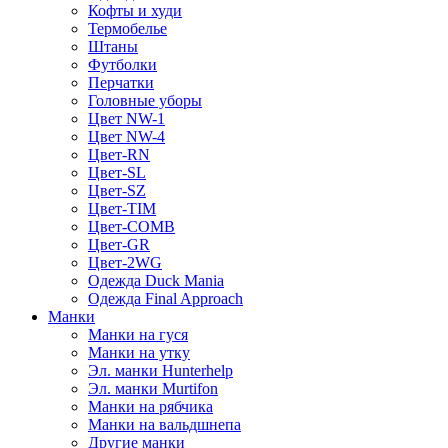
Кофты и худи
Термобелье
Штаны
Футболки
Перчатки
Головные уборы
Цвет NW-1
Цвет NW-4
Цвет-RN
Цвет-SL
Цвет-SZ
Цвет-TIM
Цвет-COMB
Цвет-GR
Цвет-2WG
Одежда Duck Mania
Одежда Final Approach
Манки
Манки на гуся
Манки на утку
Эл. манки Hunterhelp
Эл. манки Murtifon
Манки на рябчика
Манки на вальдшнепа
Другие манки