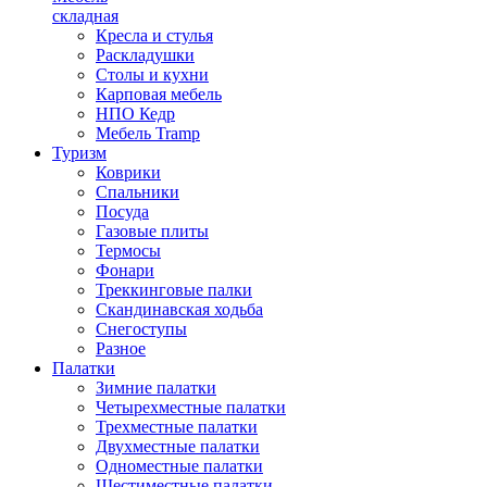
складная
Кресла и стулья
Раскладушки
Столы и кухни
Карповая мебель
НПО Кедр
Мебель Tramp
Туризм
Коврики
Спальники
Посуда
Газовые плиты
Термосы
Фонари
Треккинговые палки
Скандинавская ходьба
Снегоступы
Разное
Палатки
Зимние палатки
Четырехместные палатки
Трехместные палатки
Двухместные палатки
Одноместные палатки
Шестиместные палатки