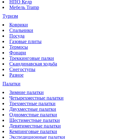
НПО Кедр
Мебель Tramp
Туризм
Коврики
Спальники
Посуда
Газовые плиты
Термосы
Фонари
Треккинговые палки
Скандинавская ходьба
Снегоступы
Разное
Палатки
Зимние палатки
Четырехместные палатки
Трехместные палатки
Двухместные палатки
Одноместные палатки
Шестиместные палатки
Девятиместные палатки
Кемпинговые палатки
Экспедиционные палатки