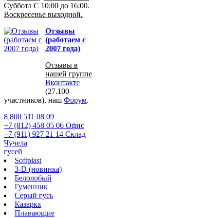
Суббота С 10:00 до 16:00.
Воскресенье выходной.
Отзывы
(работаем с
2007 года)
Отзывы в
нашей группе
Вконтакте
(27.100
участников), наш
Форум
.
8 800 511 08 09
+7 (812) 458 05 06 Офис
+7 (911) 927 21 14 Склад
Чучела
гусей
Softplast
3-D (новинка)
Белолобый
Гуменник
Серый гусь
Казарка
Плавающие