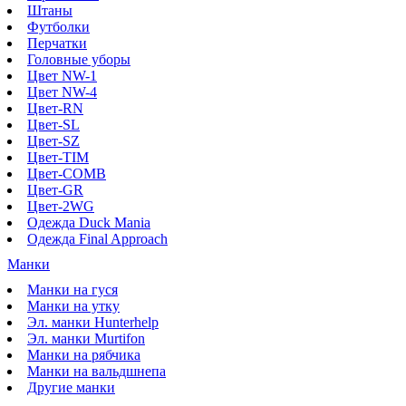
Штаны
Футболки
Перчатки
Головные уборы
Цвет NW-1
Цвет NW-4
Цвет-RN
Цвет-SL
Цвет-SZ
Цвет-TIM
Цвет-COMB
Цвет-GR
Цвет-2WG
Одежда Duck Mania
Одежда Final Approach
Манки
Манки на гуся
Манки на утку
Эл. манки Hunterhelp
Эл. манки Murtifon
Манки на рябчика
Манки на вальдшнепа
Другие манки