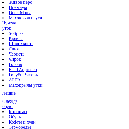
Живое перо
Премиум
Duck Mania
Махокрылы гуси
Чучела
уток
Softplast
Кряква
Шилохвость
Свиязь
Чернеть
Чирок
Гоголь
Final Approach
Голубь Вяхирь
ALFA
Махокрылы утки
Лешие
Одежда
обувь
Костюмы
Обувь
Кофты и худи
Термобелье