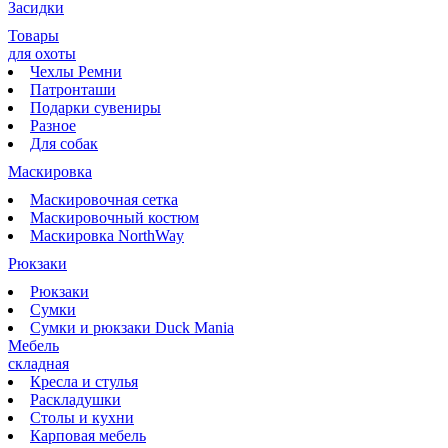
Засидки
Товары
для охоты
Чехлы Ремни
Патронташи
Подарки сувениры
Разное
Для собак
Маскировка
Маскировочная сетка
Маскировочный костюм
Маскировка NorthWay
Рюкзаки
Рюкзаки
Сумки
Сумки и рюкзаки Duck Mania
Мебель
складная
Кресла и стулья
Раскладушки
Столы и кухни
Карповая мебель