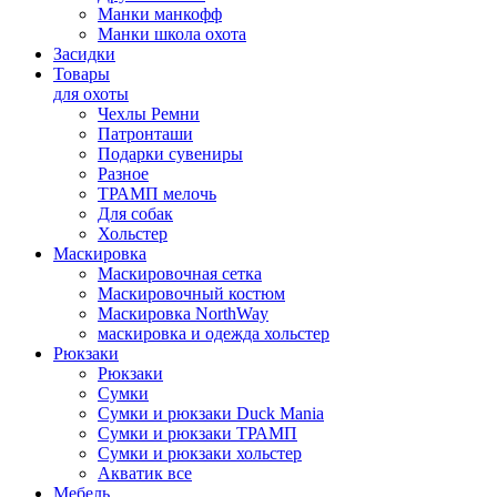
Манки манкофф
Манки школа охота
Засидки
Товары
для охоты
Чехлы Ремни
Патронташи
Подарки сувениры
Разное
ТРАМП мелочь
Для собак
Хольстер
Маскировка
Маскировочная сетка
Маскировочный костюм
Маскировка NorthWay
маскировка и одежда хольстер
Рюкзаки
Рюкзаки
Сумки
Сумки и рюкзаки Duck Mania
Сумки и рюкзаки ТРАМП
Сумки и рюкзаки хольстер
Акватик все
Мебель