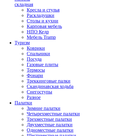
складная
Кресла и стулья
Раскладушки
Столы и кухни
Карповая мебель
НПО Кедр
Мебель Tramp
Туризм
Коврики
Спальники
Посуда
Газовые плиты
Термосы
Фонари
Треккинговые палки
Скандинавская ходьба
Снегоступы
Разное
Палатки
Зимние палатки
Четырехместные палатки
Трехместные палатки
Двухместные палатки
Одноместные палатки
Шестиместные палатки