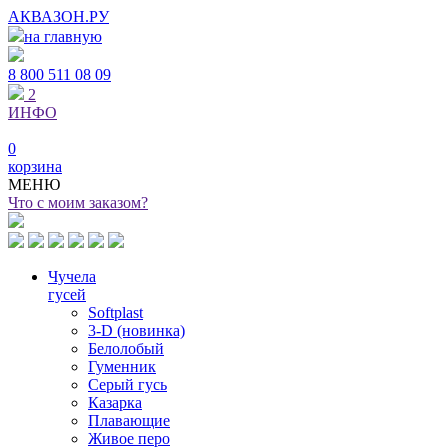
АКВАЗОН.РУ
на главную
8 800
511 08 09
2
ИНФО
0
корзина
МЕНЮ
Что с моим заказом?
Чучела
гусей
Softplast
3-D (новинка)
Белолобый
Гуменник
Серый гусь
Казарка
Плавающие
Живое перо