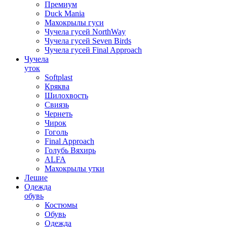
Премиум
Duck Mania
Махокрылы гуси
Чучела гусей NorthWay
Чучела гусей Seven Birds
Чучела гусей Final Approach
Чучела
уток
Softplast
Кряква
Шилохвость
Свиязь
Чернеть
Чирок
Гоголь
Final Approach
Голубь Вяхирь
ALFA
Махокрылы утки
Лешие
Одежда
обувь
Костюмы
Обувь
Одежда