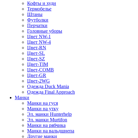
Кофты и худи
Термобелье
Штаны
Футболки
Перчатки
Головные уборы
Цвет NW-1
Цвет NW-4
Цвет-RN
Цвет-SL
Цвет-SZ
Цвет-TIM
Цвет-COMB
Цвет-GR
Цвет-2WG
Одежда Duck Mania
Одежда Final Approach
Манки
Манки на гуся
Манки на утку
Эл. манки Hunterhelp
Эл. манки Murtifon
Манки на рябчика
Манки на вальдшнепа
Другие манки