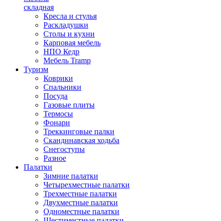
складная
Кресла и стулья
Раскладушки
Столы и кухни
Карповая мебель
НПО Кедр
Мебель Tramp
Туризм
Коврики
Спальники
Посуда
Газовые плиты
Термосы
Фонари
Треккинговые палки
Скандинавская ходьба
Снегоступы
Разное
Палатки
Зимние палатки
Четырехместные палатки
Трехместные палатки
Двухместные палатки
Одноместные палатки
Шестиместные палатки