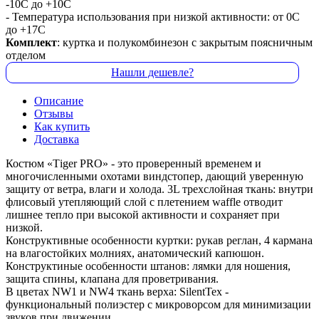
-10С до +10С
- Температура использования при низкой активности: от 0С
до +17С
Комплект
: куртка и полукомбинезон с закрытым поясничным
отделом
Нашли дешевле?
Описание
Отзывы
Как купить
Доставка
Костюм «Тiger PRO» - это проверенный временем и
многочисленными охотами виндстопер, дающий уверенную
защиту от ветра, влаги и холода. 3L трехслойная ткань: внутри
флисовый утепляющий слой с плетением waffle отводит
лишнее тепло при высокой активности и сохраняет при
низкой.
Конструктивные особенности куртки: рукав реглан, 4 кармана
на влагостойких молниях, анатомический капюшон.
Конструктиные особенности штанов: лямки для ношения,
защита спины, клапана для проветривания.
В цветах NW1 и NW4 ткань верха: SilentTex -
функциональный полиэстер с микроворсом для минимизации
звуков при движении.