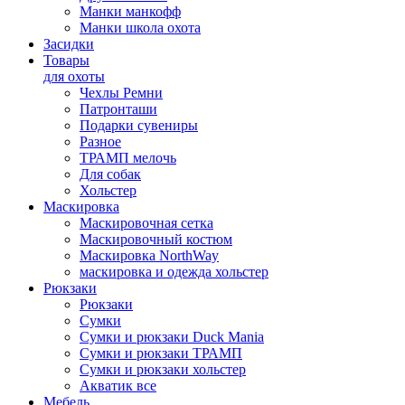
Манки манкофф
Манки школа охота
Засидки
Товары
для охоты
Чехлы Ремни
Патронташи
Подарки сувениры
Разное
ТРАМП мелочь
Для собак
Хольстер
Маскировка
Маскировочная сетка
Маскировочный костюм
Маскировка NorthWay
маскировка и одежда хольстер
Рюкзаки
Рюкзаки
Сумки
Сумки и рюкзаки Duck Mania
Сумки и рюкзаки ТРАМП
Сумки и рюкзаки хольстер
Акватик все
Мебель