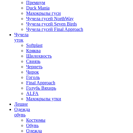
Премиум
Duck Mania
Махокрылы гуси
Чучела гусей NorthWay
Чучела гусей Seven Birds
Чучела гусей Final Approach
Чучела
уток
Softplast
Кряква
Шилохвость
Свиязь
Чернеть
Чирок
Гоголь
Final Approach
Голубь Вяхирь
ALFA
Махокрылы утки
Лешие
Одежда
обувь
Костюмы
Обувь
Одежда