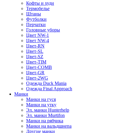
Кофты и худи
Термобелье
Штаны
Футболки
Перчатки
Головные уборы
Цвет NW-1
Цвет NW-4
Цвет-RN
Цвет-SL
Цвет-SZ
Цвет-TIM
Цвет-COMB
Цвет-GR
Цвет-2WG
Одежда Duck Mania
Одежда Final Approach
Манки
Манки на гуся
Манки на утку
Эл. манки Hunterhelp
Эл. манки Murtifon
Манки на рябчика
Манки на вальдшнепа
Другие манки