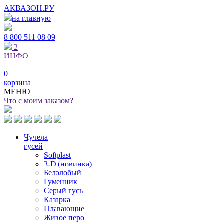
АКВАЗОН.РУ
на главную
8 800
511 08 09
2
ИНФО
0
корзина
МЕНЮ
Что с моим заказом?
Чучела
гусей
Softplast
3-D (новинка)
Белолобый
Гуменник
Серый гусь
Казарка
Плавающие
Живое перо