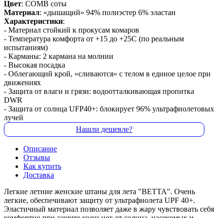
Цвет
: COMB соты
Материал
: «дышащий» 94% полиэстер 6% эластан
Характеристики
:
- Материал стойкий к прокусам комаров
- Температура комфорта от +15 до +25С (по реальным
испытаниям)
- Карманы: 2 кармана на молнии
- Высокая посадка
- Облегающий крой, «сливаются» с телом в единое целое при
движениях
- Защита от влаги и грязи: водоотталкивающая пропитка
DWR
- Защита от солнца UFP40+: блокирует 96% ультрафиолетовых
лучей
Нашли дешевле?
Описание
Отзывы
Как купить
Доставка
Легкие летние женские штаны для лета "BETTA". Очень
легкие, обеспечивают защиту от ультрафиолета UPF 40+.
Эластичный материал позволяет даже в жару чувствовать себя
комфортно при защите кожи ног от солнца, насекомых и