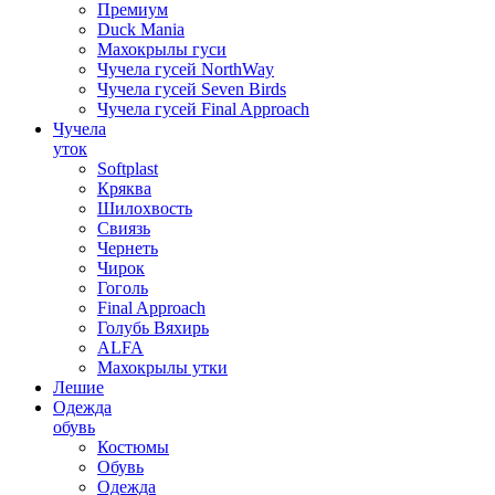
Премиум
Duck Mania
Махокрылы гуси
Чучела гусей NorthWay
Чучела гусей Seven Birds
Чучела гусей Final Approach
Чучела
уток
Softplast
Кряква
Шилохвость
Свиязь
Чернеть
Чирок
Гоголь
Final Approach
Голубь Вяхирь
ALFA
Махокрылы утки
Лешие
Одежда
обувь
Костюмы
Обувь
Одежда