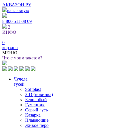
АКВАЗОН.РУ
на главную
8 800
511 08 09
2
ИНФО
0
корзина
МЕНЮ
Что с моим заказом?
Чучела
гусей
Softplast
3-D (новинка)
Белолобый
Гуменник
Серый гусь
Казарка
Плавающие
Живое перо