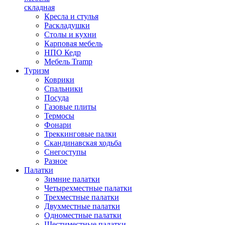
складная
Кресла и стулья
Раскладушки
Столы и кухни
Карповая мебель
НПО Кедр
Мебель Tramp
Туризм
Коврики
Спальники
Посуда
Газовые плиты
Термосы
Фонари
Треккинговые палки
Скандинавская ходьба
Снегоступы
Разное
Палатки
Зимние палатки
Четырехместные палатки
Трехместные палатки
Двухместные палатки
Одноместные палатки
Шестиместные палатки