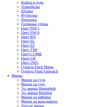
Кофты и худи
Термобелье
Штаны
Футболки
Перчатки
Головные уборы
Цвет NW-1
Цвет NW-4
Цвет-RN
Цвет-SL
Цвет-SZ
Цвет-TIM
Цвет-COMB
Цвет-GR
Цвет-2WG
Одежда Duck Mania
Одежда Final Approach
Манки
Манки на гуся
Манки на утку
Эл. манки Hunterhelp
Эл. манки Murtifon
Манки на рябчика
Манки на вальдшнепа
Другие манки