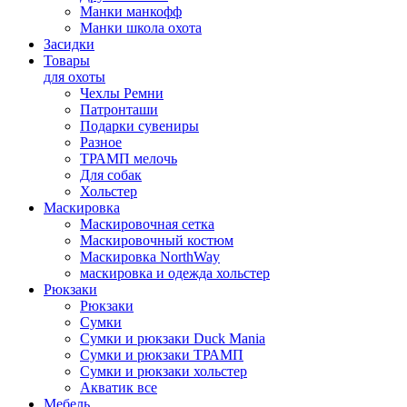
Манки манкофф
Манки школа охота
Засидки
Товары
для охоты
Чехлы Ремни
Патронташи
Подарки сувениры
Разное
ТРАМП мелочь
Для собак
Хольстер
Маскировка
Маскировочная сетка
Маскировочный костюм
Маскировка NorthWay
маскировка и одежда хольстер
Рюкзаки
Рюкзаки
Сумки
Сумки и рюкзаки Duck Mania
Сумки и рюкзаки ТРАМП
Сумки и рюкзаки хольстер
Акватик все
Мебель