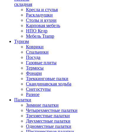
складная
Кресла и стулья
Раскладушки
Столы и кухни
Карповая мебель
НПО Кедр
Мебель Tramp
Туризм
Коврики
Спальники
Посуда
Газовые плиты
Термосы
Фонари
Треккинговые палки
Скандинавская ходьба
Снегоступы
Разное
Палатки
Зимние палатки
Четырехместные палатки
Трехместные палатки
Двухместные палатки
Одноместные палатки
Шестиместные палатки