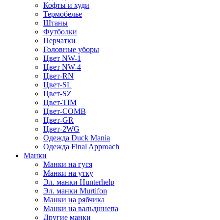
Кофты и худи
Термобелье
Штаны
Футболки
Перчатки
Головные уборы
Цвет NW-1
Цвет NW-4
Цвет-RN
Цвет-SL
Цвет-SZ
Цвет-TIM
Цвет-COMB
Цвет-GR
Цвет-2WG
Одежда Duck Mania
Одежда Final Approach
Манки
Манки на гуся
Манки на утку
Эл. манки Hunterhelp
Эл. манки Murtifon
Манки на рябчика
Манки на вальдшнепа
Другие манки