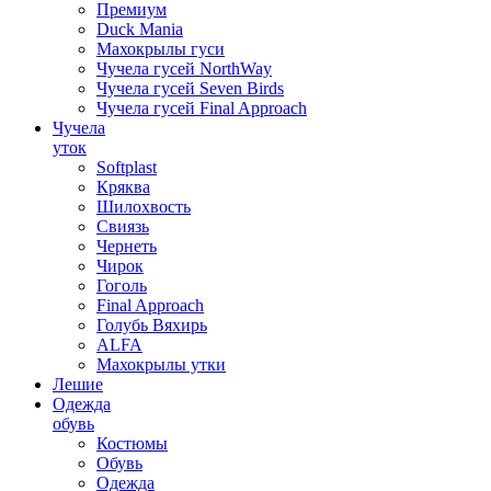
Премиум
Duck Mania
Махокрылы гуси
Чучела гусей NorthWay
Чучела гусей Seven Birds
Чучела гусей Final Approach
Чучела
уток
Softplast
Кряква
Шилохвость
Свиязь
Чернеть
Чирок
Гоголь
Final Approach
Голубь Вяхирь
ALFA
Махокрылы утки
Лешие
Одежда
обувь
Костюмы
Обувь
Одежда