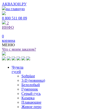
АКВАЗОН.РУ
на главную
8 800
511 08 09
2
ИНФО
0
корзина
МЕНЮ
Что с моим заказом?
Чучела
гусей
Softplast
3-D (новинка)
Белолобый
Гуменник
Серый гусь
Казарка
Плавающие
Живое перо