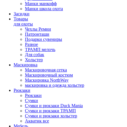
Манки манкофф
Манки школа охота
Засидки
Товары
для охоты
Чехлы Ремни
Патронташи
Подарки сувениры
Разное
ТРАМП мелочь
Для собак
Хольстер
Маскировка
Маскировочная сетка
Маскировочный костюм
Маскировка NorthWay
маскировка и одежда хольстер
Рюкзаки
Рюкзаки
Сумки
Сумки и рюкзаки Duck Mania
Сумки и рюкзаки ТРАМП
Сумки и рюкзаки хольстер
Акватик все
Мебель